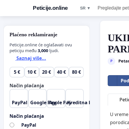
Peticije.online
Pregledajte pet
SR ▼
Plaćeno reklamiranje
UKI
Peticije.online će oglašavati ovu
PAR
peticiju među
3,000
ljudi.
Saznaj više...
Petar
P
5 €
10 €
20 €
40 €
80 €
Pod
Način plaćanja
Petic
PayPal
Google Pay
Apple Pay
Kreditna kartica
U vreme 
Način plaćanja
porodica
PayPal