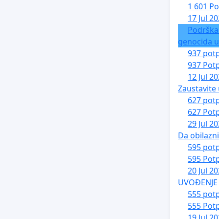
1 601 Po
17 Jul 2
Podrška
genocida u
937 potp
937 Potp
12 Jul 2
Zaustavite 
627 potp
627 Potp
29 Jul 2
Da obilazn
595 potp
595 Potp
20 Jul 2
UVOĐENJE 
555 potp
555 Potp
19 Jul 2