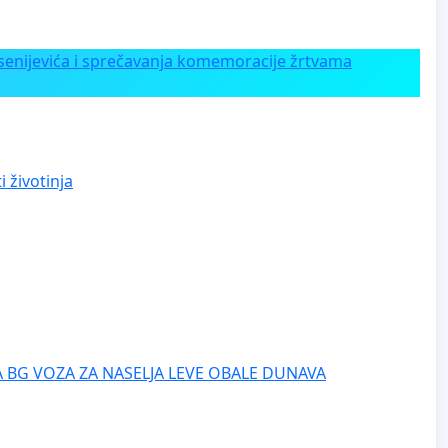
enijevića i sprečavanja komemoracije žrtvama
 životinja
 BG VOZA ZA NASELJA LEVE OBALE DUNAVA