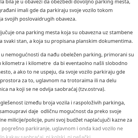
a bila je u obavezi da obezbedi dovoljno parking mesta,
građani imali gde da parkiraju svoje vozilo tokom
ja svojih poslovaidrugih obaveza.
ljučuje ona parking mesta koja su obavezna uz stambene
a svaki stan, a koja su propisana planskim dokumentima.
 u nemogućnosti da nađu obeležen parking, primorani su
 kilometra i kilometre da bi eventaolno našli slobodno
esto, a ako to ne uspeju, da svoje vozilo parkiraju gde
prostora za to, uglavnom na trotoraima ili na delu
ica na koji se ne odvija saobraćaj (tzv.ostrva).
glešenost između broja vozila i raspoloživih parkinga,
 samoupravi daje odličnu mogućnost da preko svoje
e milicije/policije, puni svoj budžet naplaćujuči kazne za
pogrešno parkiranje, uglavnom i onda kad vozilo ne
o kakav saobraćaj, ni kolski, ni pešački.