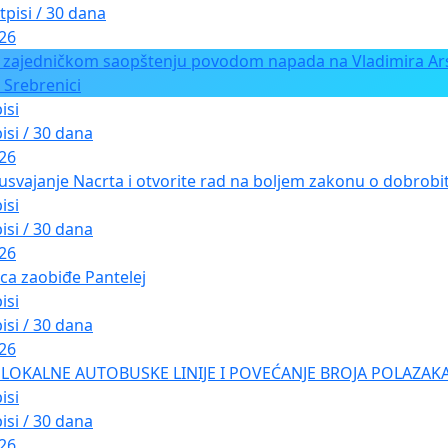
tpisi / 30 dana
026
 zajedničkom saopštenju povodom napada na Vladimira Ars
 Srebrenici
isi
isi / 30 dana
026
usvajanje Nacrta i otvorite rad na boljem zakonu o dobrobiti
isi
isi / 30 dana
026
ica zaobiđe Pantelej
isi
isi / 30 dana
026
LOKALNE AUTOBUSKE LINIJE I POVEĆANJE BROJA POLAZAKA
isi
isi / 30 dana
026