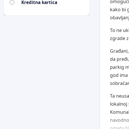
omogućil
Kreditna kartica
kako bi 
obavljan
To ne uk
zgrade z
Građani,
da pređu
parkig m
god ima 
sobraćan
Ta neusa
lokalnoj
Komunaln
navodno 
ometa bil