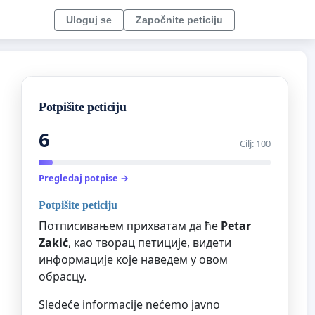
Uloguj se
Započnite peticiju
Potpišite peticiju
6
Cilj: 100
Pregledaj potpise →
Potpišite peticiju
Потписивањем прихватам да ће
Petar
Zakić
, као творац петиције, видети
информације које наведем у овом
обрасцу.
Sledeće informacije nećemo javno