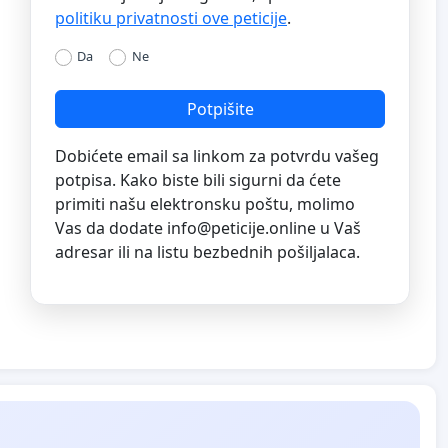
politiku privatnosti ove peticije
.
Da
Ne
Potpišite
Dobićete email sa linkom za potvrdu vašeg
potpisa. Kako biste bili sigurni da ćete
primiti našu elektronsku poštu, molimo
Vas da dodate
info@peticije.online
u Vaš
adresar ili na listu bezbednih pošiljalaca.