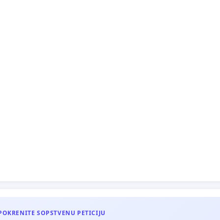
lnost postupka kažnjavanja građana za pogrešno
je u sredinama u kojima država i lokalni organi nisu
li potreban broj parking mesta na kojima bi građani
obodno da osteve svoje vozilo, bez straha da će biti
, a vozilo uklonjeno.
POKRENITE SOPSTVENU PETICIJU