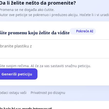
Da li želite nešto da promenite?
Promena se ne događa ako ćutite.
Autor ove peticije se pokrenuo i preduzeo akciju. Hoćete li i vi uradit
Pokreće AI
ite promenu koju želite da vidite
ite svojim rečima. AI će za vas sastaviti snažnu peticiju.
Generiši peticiju
odaci ostaju vaši
Privatnost po dizajnu
je koje bi vas mogle interesovati