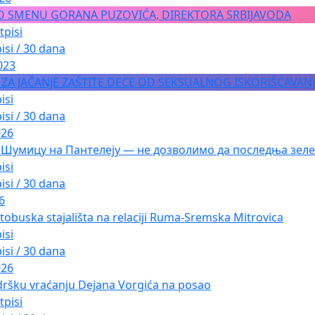
O SMENU GORANA PUZOVIĆA, DIREKTORA SRBIJAVODA
tpisi
isi / 30 dana
023
A ZA JAČANJE ZAŠTITE DECE OD SEKSUALNOG ISKORIŠĆAVAN
isi
isi / 30 dana
026
 Шумицу на Пантелеју — не дозволимо да последња зеле
isi
isi / 30 dana
6
tobuska stajališta na relaciji Ruma-Sremska Mitrovica
isi
isi / 30 dana
026
dršku vraćanju Dejana Vorgića na posao
tpisi