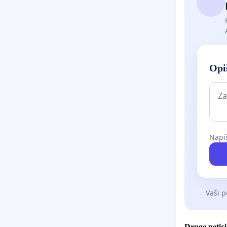
Opiš
Napiš
Vaši p
Druge petici