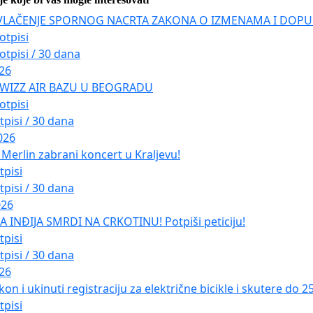
VLAČENJE SPORNOG NACRTA ZAKONA O IZMENAMA I DOPU
otpisi
otpisi / 30 dana
026
 WIZZ AIR BAZU U BEOGRADU
otpisi
tpisi / 30 dana
026
Merlin zabrani koncert u Kraljevu!
tpisi
tpisi / 30 dana
026
INĐIJA SMRDI NA CRKOTINU! Potpiši peticiju!
tpisi
tpisi / 30 dana
026
kon i ukinuti registraciju za električne bicikle i skutere do 
tpisi