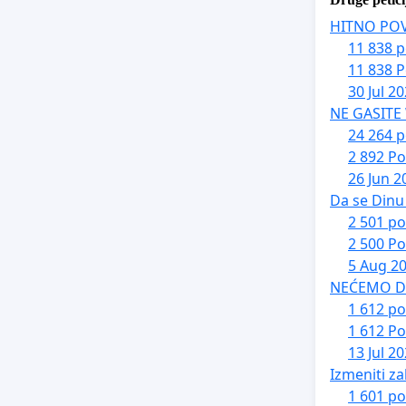
HITNO PO
11 838 p
11 838 P
30 Jul 2
NE GASITE
24 264 p
2 892 Po
26 Jun 2
Da se Dinu 
2 501 po
2 500 Po
5 Aug 2
NEĆEMO DA 
1 612 po
1 612 Po
13 Jul 2
Izmeniti za
1 601 po