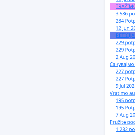
TRAŽIM
3 586 po
284 Potp
12 Jun 2
PETICIJ
229 potp
229 Potp
2 Aug 2
Сачувајмо
227 potp
227 Potp
9 Jul 202
Vratimo au
195 potp
195 Potp
7 Aug 2
Pružite po
1 282 po