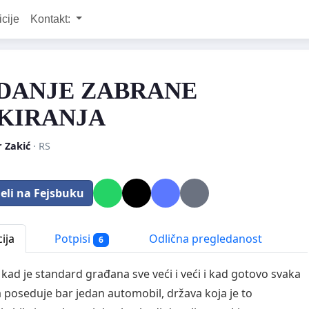
icije
Kontakt:
DANJE ZABRANE
KIRANJA
 Zakić
· RS
eli na Fejsbuku
ija
Potpisi
Odlična pregledanost
6
kad je standard građana sve veći i veći i kad gotovo svaka
 poseduje bar jedan automobil, država koja je to