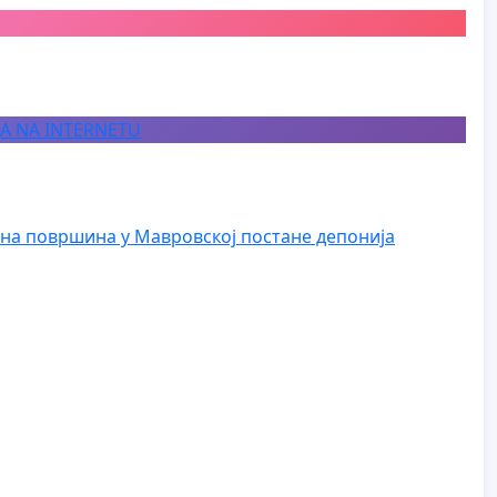
JA NA INTERNETU
на површина у Мавровској постане депонија