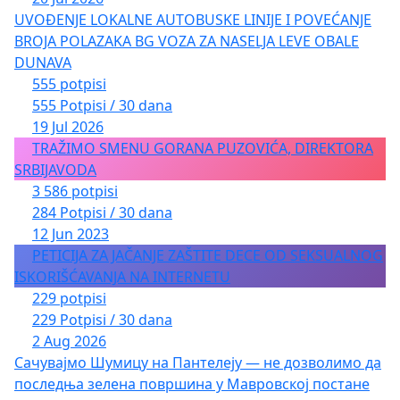
UVOĐENJE LOKALNE AUTOBUSKE LINIJE I POVEĆANJE
Арсеније Арсенијевић протојереј
BROJA POLAZAKA BG VOZA ZA NASELJA LEVE OBALE
проф. др Јелена Арсенијевић Митрић
DUNAVA
555 potpisi
проф. др Валентина Арсић Арсенијевић
555 Potpisi / 30 dana
19 Jul 2026
проф. др Зоран Арсовић
TRAŽIMO SMENU GORANA PUZOVIĆA, DIREKTORA
SRBIJAVODA
проф. др Синиша Атлагић
3 586 potpisi
284 Potpisi / 30 dana
др Душко Бабић, књижевник
12 Jun 2023
PETICIJA ZA JAČANJE ZAŠTITE DECE OD SEKSUALNOG
др Радомир Батуран, Барселона
ISKORIŠĆAVANJA NA INTERNETU
Комнен Бећировић, књижевник
229 potpisi
229 Potpisi / 30 dana
Данило Бећковић, редитељ
2 Aug 2026
Сачувајмо Шумицу на Пантелеју — не дозволимо да
проф. др Бојко Бјелаковић
последња зелена површина у Мавровској постане