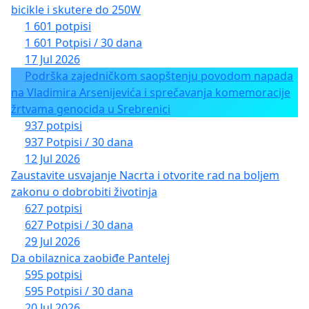
bicikle i skutere do 250W
Зоран Алексић, свештеник
1 601 potpisi
1 601 Potpisi / 30 dana
проф. др Будимир Алексић
17 Jul 2026
др Марјан Алексић, теолог
Podrška zajedničkom saopštenju povodom napada
na Vladimira Arsenijevića i sprečavanja komemoracije
проф. др Мила Алечковић
žrtvama genocida u Srebrenici
937 potpisi
Драгомир Анђелковић, аналитичар и
937 Potpisi / 30 dana
историчар
12 Jul 2026
Zaustavite usvajanje Nacrta i otvorite rad na boljem
др Мирјана Анђелковић Лукић, в. научни
zakonu o dobrobiti životinja
сарадник
627 potpisi
627 Potpisi / 30 dana
др Борислав Антонијевић
29 Jul 2026
Da obilaznica zaobiđe Pantelej
проф др Дејан Антић
595 potpisi
595 Potpisi / 30 dana
проф. др Слободан Антонић
20 Jul 2026