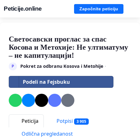
Peticije.online
Započnite peticiju
Светосавски проглас за спас
Косова и Метохије: Не ултиматуму
– не капитулацији!
Pokret za odbranu Kosova i Metohije
·
P
Podeli na Fejsbuku
Peticija
Potpisi
3 905
Odlična pregledanost