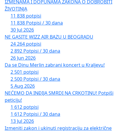
IZMENAMA I DOPUNAMA ZAKONA O DOBROBITI
ŽIVOTINJA
академик Љубодраг Димић
11 838 potpisi
11 838 Potpisi / 30 dana
академик Василије Крестић
30 Jul 2026
NE GASITE WIZZ AIR BAZU U BEOGRADU
академик Славенко Терзић
24 264 potpisi
2 892 Potpisi / 30 dana
академик Милосав Тешић
26 Jun 2026
академик Коста Чавошки
Da se Dinu Merlin zabrani koncert u Kraljevu!
2 501 potpisi
др Војислав Коштуница, председник СРЈ и
2 500 Potpisi / 30 dana
некадашњи председник Владе Србије
5 Aug 2026
NEĆEMO DA INĐIJA SMRDI NA CRKOTINU! Potpiši
Емир Кустурица, редитељ и професор
peticiju!
1 612 potpisi
академик Слободан Реметић, АНУРС
1 612 Potpisi / 30 dana
13 Jul 2026
Предраг Адамовић, задужбина
Баштионик
Izmeniti zakon i ukinuti registraciju za električne