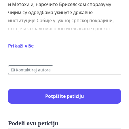
и Метохији, нарочито Бриселском споразуму
чијим су одредбама укинуте државне
институције Србије у јужној српској покрајини,
што је изазвало масовно исељавање српског
становништва,
Prikaži više
Уверени да је једино решење коначног статуса
АП Косова и Метохије у реинтеграцији покрајине
у уставно-правни поредак државе Србије, уз
Kontaktiraj autora
статус суштинске аутономије покрајине, како
предвиђају Резолуција СБ ОУН бр. 1244 и Устав
Србије,
Potpišite peticiju
Уједињени у пружању подршке Србима
спремним да спрече ширење сепаратистичких
институција и војно-полицијских база на северу
Podeli ovu peticiju
Косова и Метохије, где их никада није било,