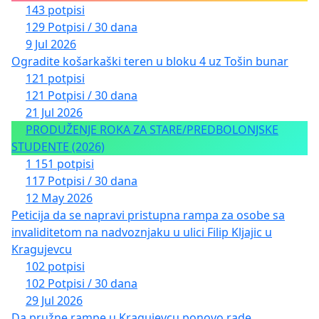
143 potpisi
Срђан Воларевић, књижевник
129 Potpisi / 30 dana
9 Jul 2026
Владан Вукосављевић, бивши министар
Ogradite košarkaški teren u bloku 4 uz Tošin bunar
културе
121 potpisi
121 Potpisi / 30 dana
др Небојша Вуковић, научни сарадник
21 Jul 2026
PRODUŽENJE ROKA ZA STARE/PREDBOLONJSKE
проф. др Јасмина Вујић, Беркли
STUDENTE (2026)
1 151 potpisi
Александар Вујовић, уредник Новог
117 Potpisi / 30 dana
стандарда
12 May 2026
Peticija da se napravi pristupna rampa za osobe sa
Милена Вујовић, новинар
invaliditetom na nadvoznjaku u ulici Filip Kljajic u
Kragujevcu
Ђорђе Вукадиновић, аналитичар и уредник
102 potpisi
НСПМ
102 Potpisi / 30 dana
29 Jul 2026
др Зорка Вукмировић, научни саветник
Da pružne rampe u Kragujevcu ponovo rade