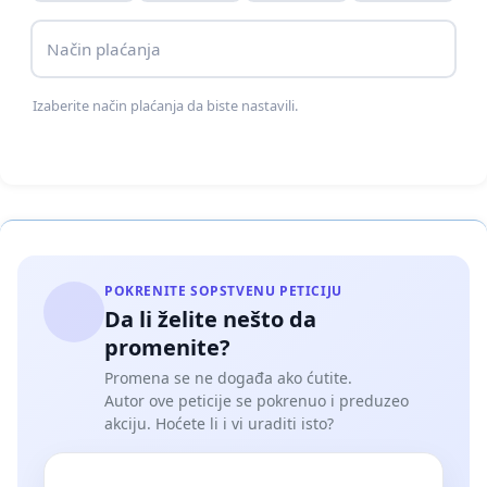
српско духовно биће, српски народ идентитетски
Način plaćanja
не би могао да преживи. Онај ко би се сагласио с
најновијим ултиматумом, ко би га потписао или
Izaberite način plaćanja da biste nastavili.
помагао да он буде потписан, био би виновник
сигурног историјског краја великог српског
народа.
Подсећајући председника Републике Србије,
министре у Влади Србије и народне посланике
Народне скупштине Србије да би личним
POKRENITE SOPSTVENU PETICIJU
Da li želite nešto da
учешћем у капитулацији, свако од њих не само
promenite?
заувек понео жиг издаје него би, сменом власти,
Promena se ne događa ako ćutite.
неминовно био подвргнут кривично-правном
Autor ove peticije se pokrenuo i preduzeo
поступку за најтеже дело признања окупације
akciju. Hoćete li i vi uraditi isto?
дела државне територије,