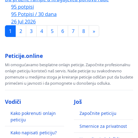
95 potpisi
проф. др Игор Вуковић
95 Potpisi / 30 dana
Маринко Вучинић, публициста
26 Jul 2026
1
2
3
4
5
6
7
8
»
проф. др Оливера Вучић, некадашњи судија
Уставног суда
Peticije.online
Лазо Вучковић, џез-пијаниста, САД
Mi omogućavamo besplatne onlajn peticije. Započnite profesionalnu
др Стеван Гајић, науч. сарадник
onlajn peticiju koristeći naš servis. Naše peticije su svakodnevno
pomenute u medijima stoga je kreiranje peticije odličan put da budete
Владан Глишић, адвокат
primećeni u javnosti i da pomognete u donošenju odluka.
Миљан Глишић, редитељ,
Снага народа
Vodiči
Još
др Милосав Гудовић, философ
Kako pokrenuti onlajn
Započnite peticiju
peticiju
проф. др Љубиша Деспотовић
Smernice za privatnost
Kako napisati peticiju?
др Немања Девић, научни сарадник