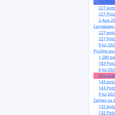
PETICIJ
227 potp
227 Potp
2 Aug 2
Сачувајмо
227 potp
227 Potp
9 Jul 202
Pružite po
1 280 po
183 Potp
6 Jul 202
Povratak
143 potp
143 Potp
9 Jul 202
Zahtev za z
132 potp
132 Potp