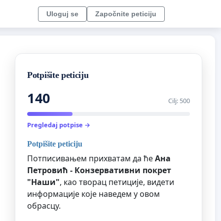
Uloguj se
Započnite peticiju
Potpišite peticiju
140
Cilj: 500
Pregledaj potpise →
Potpišite peticiju
Потписивањем прихватам да ће
Ана
Петровић - Конзервативни покрет
"Наши"
, као творац петиције, видети
информације које наведем у овом
обрасцу.