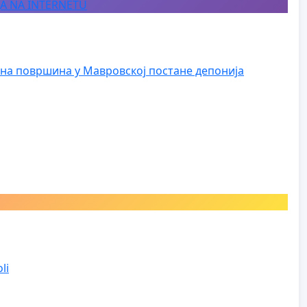
JA NA INTERNETU
на површина у Мавровској постане депонија
li