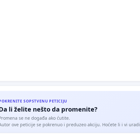
POKRENITE SOPSTVENU PETICIJU
Da li želite nešto da promenite?
Promena se ne događa ako ćutite.
Autor ove peticije se pokrenuo i preduzeo akciju. Hoćete li i vi uradit