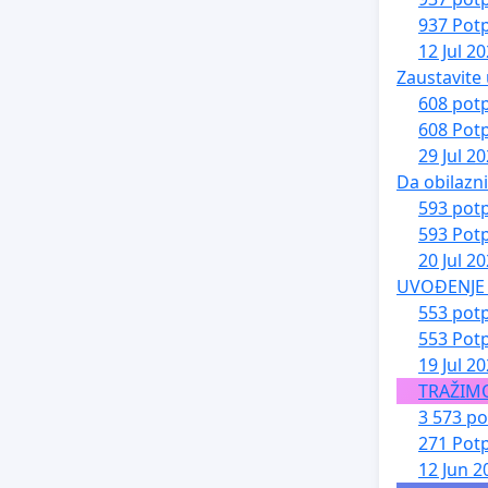
937 Potp
12 Jul 2
Zaustavite 
608 potp
608 Potp
29 Jul 2
Da obilazn
593 potp
593 Potp
20 Jul 2
UVOĐENJE 
553 potp
553 Potp
19 Jul 2
TRAŽIM
3 573 po
271 Potp
12 Jun 2