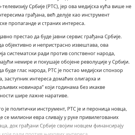
-телевизију Србије (РТС), јер ова медијска кућа више не
нтересима грађана, већ делује као инструмент
ске пропаганде и страних интереса.
давно престао да буде јавни сервис грађана Србије.
да објективно и непристрасно извештава, ова
ија систематски ради против сопственог народа,
ајући немире и покушаје обојене револуције у Србији.
а буде глас народа, РТС је постао медијски спонзор
а, заступник интереса домаћих олигарха и
рљивих новинара” који годинама без икакве
ности шире лажне наративе.
о је политички инструмент, РТС је и пероница новца,
де се милиони евра сливају у руке привилегованих
аца, док грађани Србије својим новцем финансирају
 који ради против њихових интереса.