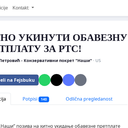
icije
Kontakt:
НО УКИНУТИ ОБАВЕЗНУ
ТПЛАТУ ЗА РТС!
Петровић - Конзервативни покрет "Наши"
· US
eli na Fejsbuku
ija
Potpisi
Odlična pregledanost
140
„Наши” позива на хитно укидање обавезне претплате