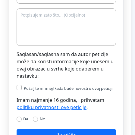
Saglasan/saglasna sam da autor peticije
može da koristi informacije koje unesem u
ovaj obrazac u svrhe koje odaberem u
nastavku:
Pošaljite mi imejl kada bude novosti o ovoj peticiji
Imam najmanje 16 godina, i prihvatam
politiku privatnosti ove peticije
.
Da
Ne
Potpišite