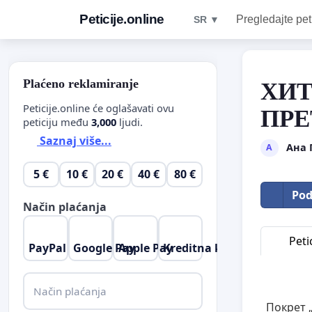
Peticije.online
Pregledajte pet
SR ▼
Plaćeno reklamiranje
ХИТ
Peticije.online će oglašavati ovu
ПРЕ
peticiju među
3,000
ljudi.
Saznaj više...
Ана 
А
5 €
10 €
20 €
40 €
80 €
Pod
Način plaćanja
Petic
PayPal
Google Pay
Apple Pay
Kreditna kartica
Način plaćanja
Покрет 