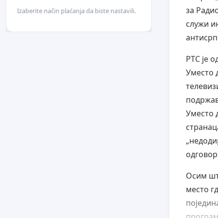
за Радио
Izaberite način plaćanja da biste nastavili.
служи и
антисрп
РТС је о
Уместо 
телевиз
подржав
Уместо д
странац
„недоди
одговор
Осим шт
место г
поједин
програм