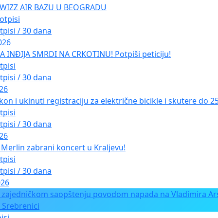
 WIZZ AIR BAZU U BEOGRADU
otpisi
tpisi / 30 dana
026
INĐIJA SMRDI NA CRKOTINU! Potpiši peticiju!
tpisi
tpisi / 30 dana
026
kon i ukinuti registraciju za električne bicikle i skutere do 
tpisi
tpisi / 30 dana
026
Merlin zabrani koncert u Kraljevu!
tpisi
tpisi / 30 dana
026
 zajedničkom saopštenju povodom napada na Vladimira Ars
 Srebrenici
isi