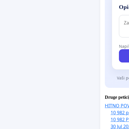
Opiš
Napiš
Vaši p
Druge petici
HITNO PO
10 982 p
10 982 P
30 Jul 2