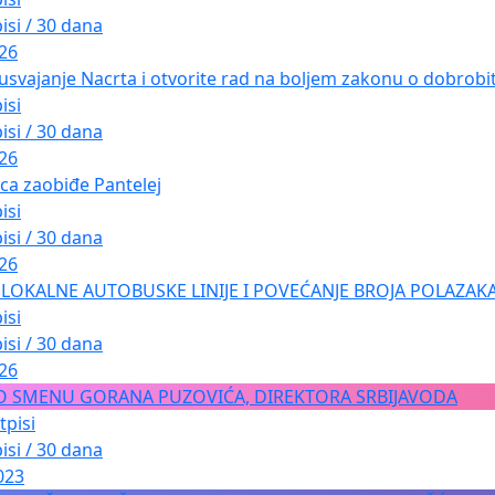
isi / 30 dana
026
usvajanje Nacrta i otvorite rad na boljem zakonu o dobrobiti
isi
isi / 30 dana
026
ica zaobiđe Pantelej
isi
isi / 30 dana
026
LOKALNE AUTOBUSKE LINIJE I POVEĆANJE BROJA POLAZAKA
isi
isi / 30 dana
026
O SMENU GORANA PUZOVIĆA, DIREKTORA SRBIJAVODA
tpisi
isi / 30 dana
023