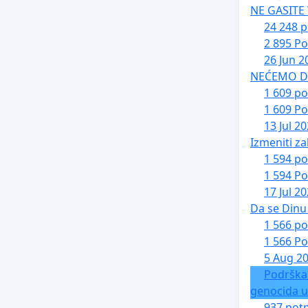
NE GASITE
24 248 p
2 895 Po
26 Jun 2
NEĆEMO DA 
1 609 po
1 609 Po
13 Jul 2
Izmeniti za
1 594 po
1 594 Po
17 Jul 2
Da se Dinu 
1 566 po
1 566 Po
5 Aug 2
Podrška
genocida u
937 potp