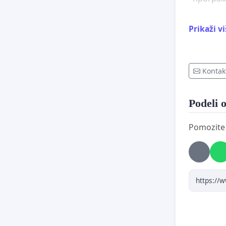
Због св
Prikaži v
обавезн
дају сво
финанси
Kontak
Позивамо
овом ан
Podeli o
финанси
Pomozite d
Захтева
покрета
како би
манипул
Не фина
Инфо т