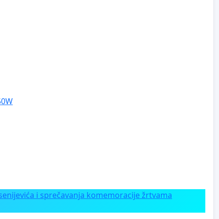
250W
enijevića i sprečavanja komemoracije žrtvama