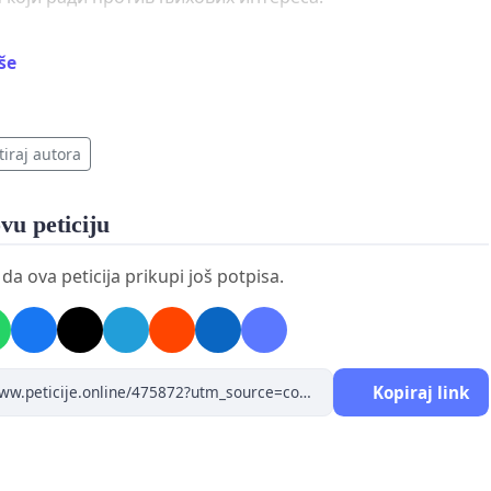
ега овога, покрећемо
онлајн петицију
за укидање
iše
е претплате за РТС и позивамо све грађане Србије да
ј потпис! Време је да јасно покажемо да не желимо да
рамо медиј који ради против нас.
tiraj autora
 све грађане Србије да не дају ни један једини динар
тисрпском медију. Нема оправдања да народ Србије
vu peticiju
ра пропаганду која се води против њега самог.
a ova peticija prikupi još potpisa.
мо хитно укидање обавезне претплате за РТС и
ње процеса преиспитивања рада ове медијске куће,
 се утврдило ко је одговоран за вишегодишњу
ацију јавности и злоупотребу јавних ресурса.
Kopiraj link
нсирајмо сопствену пропаст – стоп плаћању РТС-а!
им