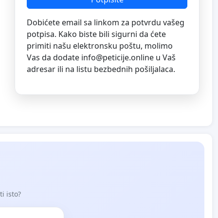
Dobićete email sa linkom za potvrdu vašeg
potpisa. Kako biste bili sigurni da ćete
primiti našu elektronsku poštu, molimo
Vas da dodate
info@peticije.online
u Vaš
adresar ili na listu bezbednih pošiljalaca.
i isto?