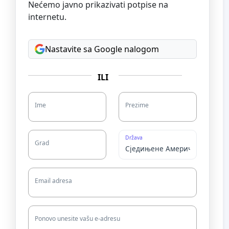
Nećemo javno prikazivati potpise na
internetu.
Nastavite sa Google nalogom
ILI
Ime
Prezime
Država
Grad
Email adresa
Ponovo unesite vašu e-adresu