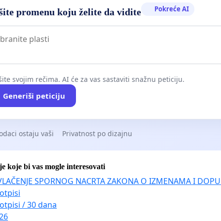
Pokreće AI
ite promenu koju želite da vidite
ite svojim rečima. AI će za vas sastaviti snažnu peticiju.
Generiši peticiju
odaci ostaju vaši
Privatnost po dizajnu
je koje bi vas mogle interesovati
VLAČENJE SPORNOG NACRTA ZAKONA O IZMENAMA I DOPU
otpisi
otpisi / 30 dana
026