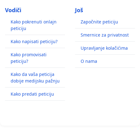
Vodiči
Još
Kako pokrenuti onlajn
Započnite peticiju
peticiju
Smernice za privatnost
Kako napisati peticiju?
Upravljanje kolačićima
Kako promovisati
peticiju?
O nama
Kako da vaša peticija
dobije medijsku pažnju
Kako predati peticiju