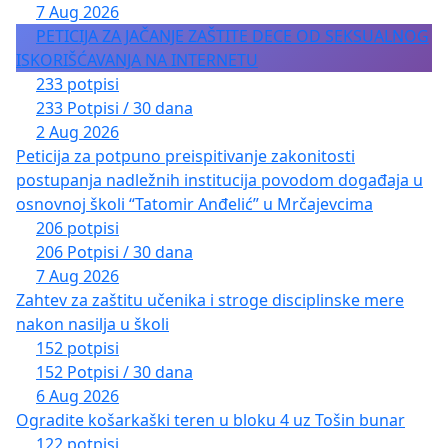
7 Aug 2026
PETICIJA ZA JAČANJE ZAŠTITE DECE OD SEKSUALNOG
ISKORIŠĆAVANJA NA INTERNETU
233 potpisi
233 Potpisi / 30 dana
2 Aug 2026
Peticija za potpuno preispitivanje zakonitosti
postupanja nadležnih institucija povodom događaja u
osnovnoj školi “Tatomir Anđelić” u Mrčajevcima
206 potpisi
206 Potpisi / 30 dana
7 Aug 2026
Zahtev za zaštitu učenika i stroge disciplinske mere
nakon nasilja u školi
152 potpisi
152 Potpisi / 30 dana
6 Aug 2026
Ogradite košarkaški teren u bloku 4 uz Tošin bunar
122 potpisi