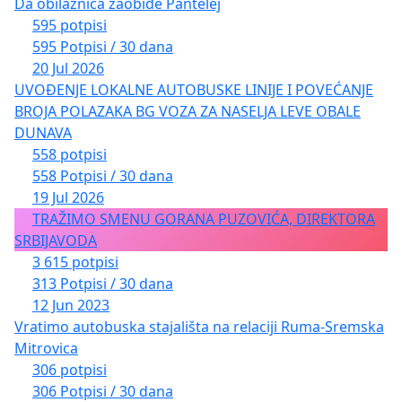
Da obilaznica zaobiđe Pantelej
595 potpisi
595 Potpisi / 30 dana
20 Jul 2026
UVOĐENJE LOKALNE AUTOBUSKE LINIJE I POVEĆANJE
BROJA POLAZAKA BG VOZA ZA NASELJA LEVE OBALE
DUNAVA
558 potpisi
558 Potpisi / 30 dana
19 Jul 2026
TRAŽIMO SMENU GORANA PUZOVIĆA, DIREKTORA
SRBIJAVODA
3 615 potpisi
313 Potpisi / 30 dana
12 Jun 2023
Vratimo autobuska stajališta na relaciji Ruma-Sremska
Mitrovica
306 potpisi
306 Potpisi / 30 dana