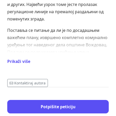
и других. Највећи узрок томе јесте пролазак
регулационе линије на премалој раздаљини од
поменутих зграда.
Поставља се питање да ли је по досадашњем
важећем плану, извршено комплетно комунално
уређење тог наведеног дела општине Вождовац.
Под тим се подразумева уређење улица,
тротоара, као и уређење водоводне уличне
Prikaži više
канализације. Становници тог дела града већ
сада имају проблем са атмосферским
падавинама које најчешће изазивају велике
Kontaktiraj autora
проблеме и остављају дугорочне последице, јер
се атмосферска вода слива у подруме зграда и
плави их. Ово представља проблем јер је у
Potpišite peticiju
влажним подрумима немогуће сачувати ниво