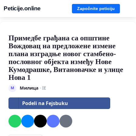
Peticije.online
Započnite peticiju
Примедбе грађана са општине
Вождовац на предложене измене
плана изградње новог стамбено-
пословног објекта између Нове
Кумодрашке, Витановачке и улице
Нова 1
Милица
· IE
М
Podeli na Fejsbuku