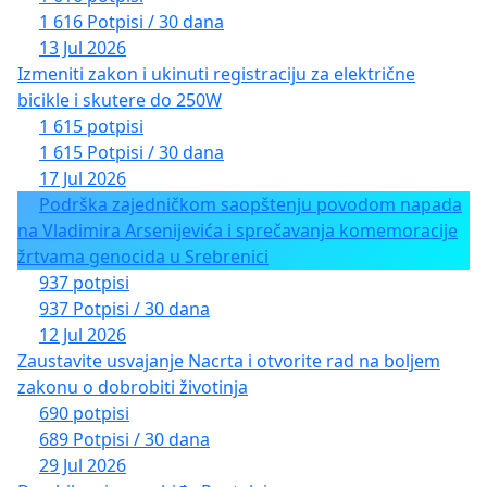
Предложени план нејасно представља где би
1 616 Potpisi / 30 dana
тачно била регулациона линија у односу на
13 Jul 2026
постојећу, што утиче на одрживост и потребу
Izmeniti zakon i ukinuti registraciju za električne
сталног коришћења садашњих објеката.
bicikle i skutere do 250W
1 615 potpisi
Као прилог овом приговору достављамо и
1 615 Potpisi / 30 dana
потписе забринутих станара наведеног насеља.
17 Jul 2026
Podrška zajedničkom saopštenju povodom napada
na Vladimira Arsenijevića i sprečavanja komemoracije
žrtvama genocida u Srebrenici
937 potpisi
937 Potpisi / 30 dana
12 Jul 2026
Zaustavite usvajanje Nacrta i otvorite rad na boljem
zakonu o dobrobiti životinja
690 potpisi
689 Potpisi / 30 dana
29 Jul 2026