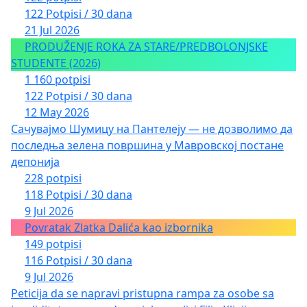
122 Potpisi / 30 dana
21 Jul 2026
PRODUŽENJE ROKA ZA STARE/PREDBOLONJSKE
STUDENTE (2026)
1 160 potpisi
122 Potpisi / 30 dana
12 May 2026
Сачувајмо Шумицу на Пантелеју — не дозволимо да
последња зелена површина у Мавровској постане
депонија
228 potpisi
118 Potpisi / 30 dana
9 Jul 2026
Povratak Zlatka Dalića kao izbornika
149 potpisi
116 Potpisi / 30 dana
9 Jul 2026
Peticija da se napravi pristupna rampa za osobe sa