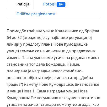
Peticija
Potpisi
294
Odlična pregledanost
Примедбе грађана улице Краљевачке од бројева
64 до 82 (зграде које су најближе регулациној
линији у предлогу плана Нове Кумодрашке
улице) темеље се на чињеници да предложена
измена Плана умногоме утиче на редован живот
становника тог дела Вождовца. Наиме,
планирана је изградња новог стамбено-
пословног објекта (чији је инвеститор „Добра
градња“) између Нове Кумодрашке, Витановачке
и улице Нова 1. Сама изградња улице Нова
Кумодрашка ће несумњиво искључиво негативно
утицати на живот станара поменутих зграда, као