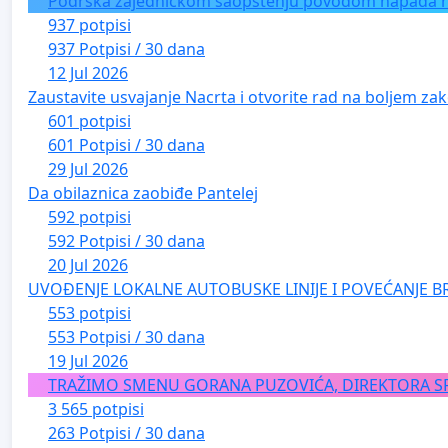
Podrška zajedničkom saopštenju povodom napada na 
937 potpisi
937 Potpisi / 30 dana
12 Jul 2026
Zaustavite usvajanje Nacrta i otvorite rad na boljem zak
601 potpisi
601 Potpisi / 30 dana
29 Jul 2026
Da obilaznica zaobiđe Pantelej
592 potpisi
592 Potpisi / 30 dana
20 Jul 2026
UVOĐENJE LOKALNE AUTOBUSKE LINIJE I POVEĆANJE B
553 potpisi
553 Potpisi / 30 dana
19 Jul 2026
TRAŽIMO SMENU GORANA PUZOVIĆA, DIREKTORA S
3 565 potpisi
263 Potpisi / 30 dana