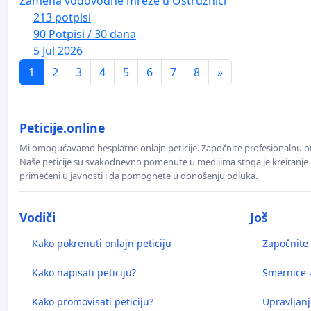
Zamena vodovodne mreže u Ostružnici
213 potpisi
90 Potpisi / 30 dana
5 Jul 2026
1
2
3
4
5
6
7
8
»
Peticije.online
Mi omogućavamo besplatne onlajn peticije. Započnite profesionalnu onla
Naše peticije su svakodnevno pomenute u medijima stoga je kreiranje p
primećeni u javnosti i da pomognete u donošenju odluka.
Vodiči
Još
Kako pokrenuti onlajn peticiju
Započnite 
Kako napisati peticiju?
Smernice z
Kako promovisati peticiju?
Upravljanj