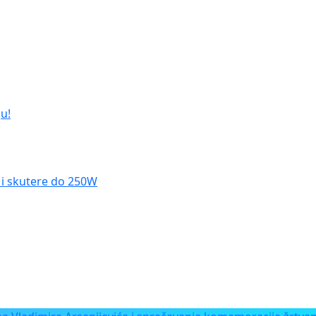
u!
le i skutere do 250W