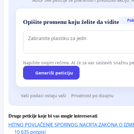
Autor ove peticije se pokrenuo i preduzeo akciju. Hoć
Pok
Opišite promenu koju želite da vidite
Napišite svojim rečima. AI će za vas sastaviti snažnu pet
Generiši peticiju
Vaši podaci ostaju vaši
Privatnost po dizajnu
Druge peticije koje bi vas mogle interesovati
HITNO POVLAČENJE SPORNOG NACRTA ZAKONA O IZM
10 635 potpisi