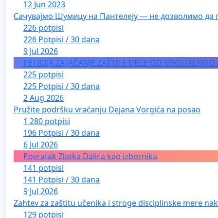
12 Jun 2023
Сачувајмо Шумицу на Пантелеју — не дозволимо да 
226 potpisi
226 Potpisi / 30 dana
9 Jul 2026
PETICIJA ZA JAČANJE ZAŠTITE DECE OD SEKSUALNOG
225 potpisi
225 Potpisi / 30 dana
2 Aug 2026
Pružite podršku vraćanju Dejana Vorgića na posao
1 280 potpisi
196 Potpisi / 30 dana
6 Jul 2026
Povratak Zlatka Dalića kao izbornika
141 potpisi
141 Potpisi / 30 dana
9 Jul 2026
Zahtev za zaštitu učenika i stroge disciplinske mere nako
129 potpisi