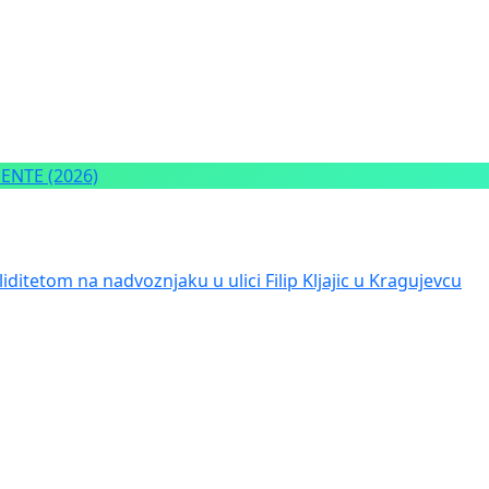
NTE (2026)
iditetom na nadvoznjaku u ulici Filip Kljajic u Kragujevcu