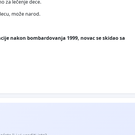
 za lečenje dece.
 decu, može narod.
situacije nakon bombardovanja 1999, novac se skidao sa