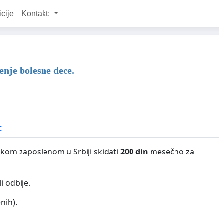
icije
Kontakt:
enje bolesne dece.
t
svakom zaposlenom u Srbiji skidati
200 din
mesečno za
i odbije.
enih).