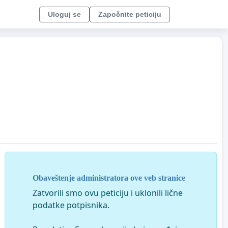
Uloguj se
Započnite peticiju
Obaveštenje administratora ove veb stranice
Zatvorili smo ovu peticiju i uklonili lične
podatke potpisnika.