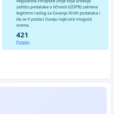
Regulativa Evropske unije koja uređuje
zaštitu podataka o ličnosti (GDPR) zahteva
legitimni razlog za čuvanje ličnih podataka i
da se ti podaci čuvaju najkraće moguće
vreme.
421
Potpisi