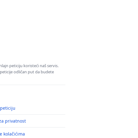
jn peticiju koristeći naš servis.
eticije odličan put da budete
peticiju
a privatnost
e kolačićima