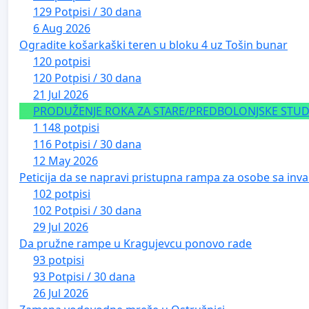
129 Potpisi / 30 dana
6 Aug 2026
Ogradite košarkaški teren u bloku 4 uz Tošin bunar
120 potpisi
120 Potpisi / 30 dana
21 Jul 2026
PRODUŽENJE ROKA ZA STARE/PREDBOLONJSKE STUDE
1 148 potpisi
116 Potpisi / 30 dana
12 May 2026
Peticija da se napravi pristupna rampa za osobe sa inval
102 potpisi
102 Potpisi / 30 dana
29 Jul 2026
Da pružne rampe u Kragujevcu ponovo rade
93 potpisi
93 Potpisi / 30 dana
26 Jul 2026