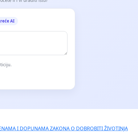
ete li i vi uraditi isto?
reće AI
iciju.
ENAMA I DOPUNAMA ZAKONA O DOBROBITI ŽIVOTINJA