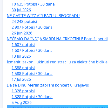
10 635 Potpisi / 30 dana
30 Jul 2026
NE GASITE WIZZ AIR BAZU U BEOGRADU
24 248 potpisi
2 907 Potpisi / 30 dana
26 Jun 2026
NEĆEMO DA INĐIJA SMRDI NA CRKOTINU! Potpiši peticij
1 607 potpisi
1 607 Potpisi / 30 dana
13 Jul 2026
Izmeniti zakon i ukinuti registraciju za električne bicik
1 588 potpisi
1 588 Potpisi / 30 dana
17 Jul 2026
Da se Dinu Merlin zabrani koncert u Kraljevu!
1 328 potpisi
1 328 Potpisi / 30 dana
5 Aug 2026