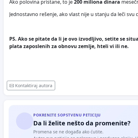
Ako polovina pristane, to je
200 miliona dinara
mesečno
Jednostavno rešenje, ako vlast nije u stanju da leči svu
PS. Ako se pitate da li je ovo izvodljivo, setite se 
plata zaposlenih za obnovu zemlje, hteli vi ili ne.
Kontaktiraj autora
POKRENITE SOPSTVENU PETICIJU
Da li želite nešto da promenite?
Promena se ne događa ako ćutite.