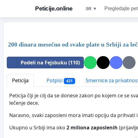
Peticije.online
Pregledajte pet
SR ▼
200 dinara mesečno od svake plate u Srbiji za leč
Podeli na Fejsbuku (110)
Peticija
Potpisi
Smernice za privatnos
421
Peticija čiji je cilj da se donese zakon po kojem ce se 
lečenje dece.
Naravno, svaki zaposleni mora imati opciju da prihvati il
Ukupno u Srbiji ima oko
2 miliona zaposlenih
(prijavlj