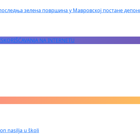
последња зелена површина у Мавровској постане депон
 ISKORIŠĆAVANJA NA INTERNETU
n nasilja u školi