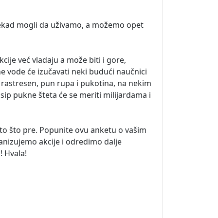
o nekad mogli da uživamo, a možemo opet
je već vladaju a može biti i gore,
 vode će izučavati neki budući naučnici
 rastresen, pun rupa i pukotina, na nekim
sip pukne šteta će se meriti milijardama i
o što pre. Popunite ovu anketu o vašim
nizujemo akcije i odredimo dalje
! Hvala!