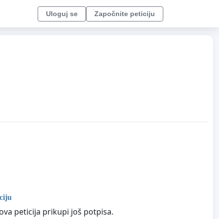
Uloguj se
Započnite peticiju
ciju
va peticija prikupi još potpisa.