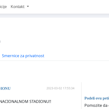
icije
Kontakt:
Smernice za privatnost
2023-03-02 17:55:34
DIONU
Podeli ovu peti
TOP NACIONALNOM STADIONU!!
Pomozite da o