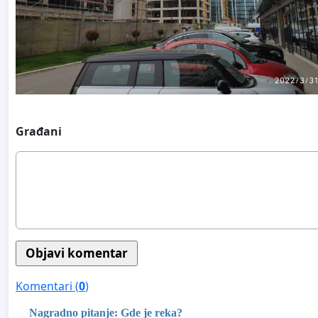
Građani
Komentari (
0
)
Nagradno pitanje: Gde je reka?