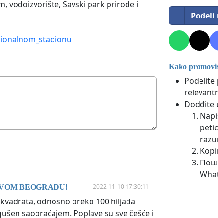
vodoizvorište, Savski park prirode i
Podeli
acionalnom_stadionu
Kako promovisa
Podelite 
relevantn
Dodđite u
Napi
petic
razu
Kopir
Поша
What
2022-11-10 17:30:11
NOVOM BEOGRADU!
 kvadrata, odnosno preko 100 hiljada
gušen saobraćajem. Poplave su sve češće i