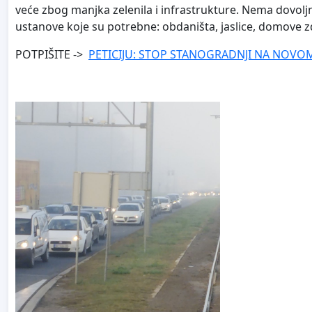
veće zbog manjka zelenila i infrastrukture. Nema dovoljn
ustanove koje su potrebne: obdaništa, jaslice, domove zdr
POTPIŠITE ->
PETICIJU: STOP STANOGRADNJI NA NOV