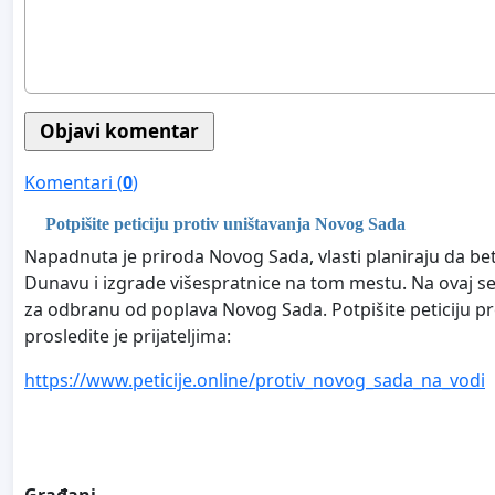
Komentari (
0
)
Potpišite peticiju protiv uništavanja Novog Sada
Napadnuta je priroda Novog Sada, vlasti planiraju da be
Dunavu i izgrade višespratnice na tom mestu. Na ovaj se
za odbranu od poplava Novog Sada. Potpišite peticiju pro
prosledite je prijateljima:
https://www.peticije.online/protiv_novog_sada_na_vodi
Građani