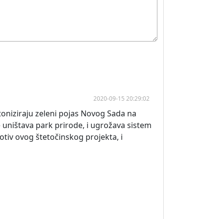
2020-09-15 20:29:02
toniziraju zeleni pojas Novog Sada na
 uništava park prirode, i ugrožava sistem
tiv ovog štetočinskog projekta, i