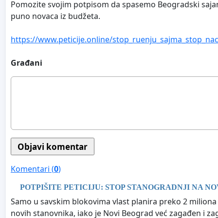
Pomozite svojim potpisom da spasemo Beogradski sajam, 
puno novaca iz budžeta.
https://www.peticije.online/stop_ruenju_sajma_stop_n
Građani
Komentari (
0
)
POTPIŠITE PETICIJU: STOP STANOGRADNJI NA 
Samo u savskim blokovima vlast planira preko 2 miliona
novih stanovnika, iako je Novi Beograd već zagađen i za