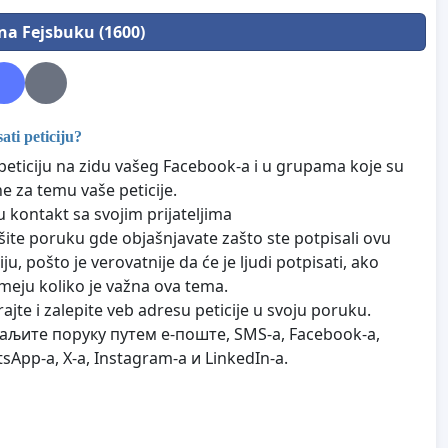
 na Fejsbuku (1600)
ti peticiju?
peticiju na zidu vašeg Facebook-a i u grupama koje su
e za temu vaše peticije.
 kontakt sa svojim prijateljima
šite poruku gde objašnjavate zašto ste potpisali ovu
iju, pošto je verovatnije da će je ljudi potpisati, ako
meju koliko je važna ova tema.
ajte i zalepite veb adresu peticije u svoju poruku.
љите поруку путем е-поште, SMS-а, Facebook-а,
sApp-а, X-а, Instagram-а и LinkedIn-а.