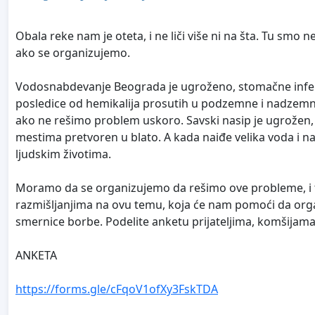
Obala reke nam je oteta, i ne liči više ni na šta. Tu sm
ako se organizujemo.
Vodosnabdevanje Beograda je ugroženo, stomačne infekci
posledice od hemikalija prosutih u podzemne i nadzemne
ako ne rešimo problem uskoro. Savski nasip je ugrožen,
mestima pretvoren u blato. A kada naiđe velika voda i na
ljudskim životima.
Moramo da se organizujemo da rešimo ove probleme, i t
razmišljanjima na ovu temu, koja će nam pomoći da orga
smernice borbe. Podelite anketu prijateljima, komšijama
ANKETA
https://forms.gle/cFqoV1ofXy3FskTDA