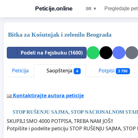
Peticije.online
Pregledajte pet
SR ▼
Bitka za Košutnjak i zelenilo Beograda
Podeli na Fejsbuku (1600)
Peticija
Saopštenja
Potpisi
4
3 790
Kontaktirajte autora peticije
STOP RUŠENJU SAJMA, STOP NACIONALNOM STA
SKUPILI SMO 4000 POTPISA, TREBA NAM JOŠ!!
Potpišite i podelite peticiju STOP RUŠENJU SAJMA, S