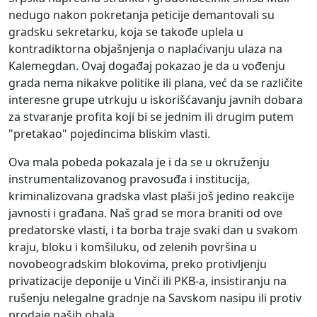
nedugo nakon pokretanja peticije demantovali su
gradsku sekretarku, koja se takođe uplela u
kontradiktorna objašnjenja o naplaćivanju ulaza na
Kalemegdan. Ovaj događaj pokazao je da u vođenju
grada nema nikakve politike ili plana, već da se različite
interesne grupe utrkuju u iskorišćavanju javnih dobara
za stvaranje profita koji bi se jednim ili drugim putem
"pretakao" pojedincima bliskim vlasti.
Ova mala pobeda pokazala je i da se u okruženju
instrumentalizovanog pravosuđa i institucija,
kriminalizovana gradska vlast plaši još jedino reakcije
javnosti i građana. Naš grad se mora braniti od ove
predatorske vlasti, i ta borba traje svaki dan u svakom
kraju, bloku i komšiluku, od zelenih površina u
novobeogradskim blokovima, preko protivljenju
privatizacije deponije u Vinči ili PKB-a, insistiranju na
rušenju nelegalne gradnje na Savskom nasipu ili protiv
prodaje naših obala.