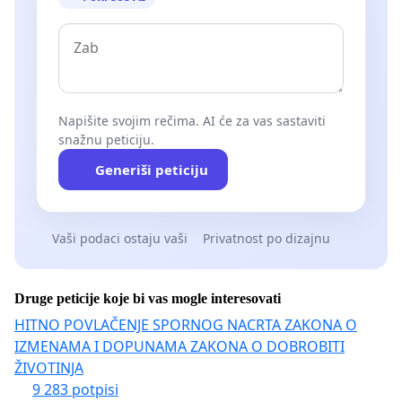
Napišite svojim rečima. AI će za vas sastaviti
snažnu peticiju.
Generiši peticiju
Vaši podaci ostaju vaši
Privatnost po dizajnu
Druge peticije koje bi vas mogle interesovati
HITNO POVLAČENJE SPORNOG NACRTA ZAKONA O
IZMENAMA I DOPUNAMA ZAKONA O DOBROBITI
ŽIVOTINJA
9 283 potpisi