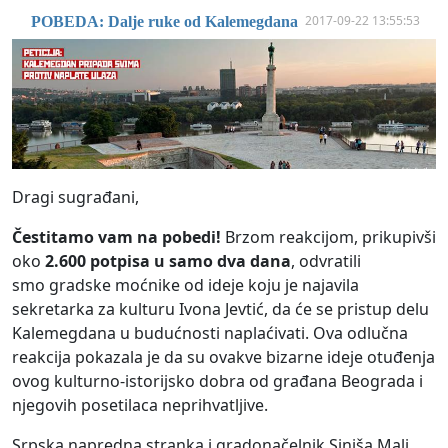
2017-09-22 13:55:53
POBEDA: Dalje ruke od Kalemegdana
Dragi sugrađani,
Čestitamo vam na pobedi!
Brzom reakcijom, prikupivši
oko
2.600 potpisa u samo dva dana
, odvratili
smo gradske moćnike od ideje koju je najavila
sekretarka za kulturu Ivona Jevtić, da će se pristup delu
Kalemegdana u budućnosti naplaćivati. Ova odlučna
reakcija pokazala je da su ovakve bizarne ideje otuđenja
ovog kulturno-istorijsko dobra od građana Beograda i
njegovih posetilaca neprihvatljive.
Srpska napredna stranka i gradonačelnik Siniša Mali