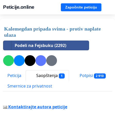
Peticije.online
Započnite peticiju
Kalemegdan pripada svima - protiv naplate
ulaza
Podeli na Fejsbuku (2292)
Peticija
Saopštenja
Potpisi
1
2 910
Smernice za privatnost
Kontaktirajte autora peticije