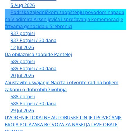
5 Aug 2026
Podrška zajedničkom saopštenju povodom napada
na Vladimira Arsenijevića i sprečavanja komemoracije
žrtvama genocida u Srebrenici
937 potpisi
937 Potpisi / 30 dana
12 Jul 2026
Da obilaznica zaobiđe Pantelej
589 potpisi
589 Potpisi / 30 dana
20 Jul 2026
Zaustavite usvajanje Nacrta i otvorite rad na boljem
zakonu o dobrobiti životinja
588 potpisi
588 Potpisi / 30 dana
29 Jul 2026
UVOĐENJE LOKALNE AUTOBUSKE LINIJE I POVEĆANJE
BROJA POLAZAKA BG VOZA ZA NASELJA LEVE OBALE