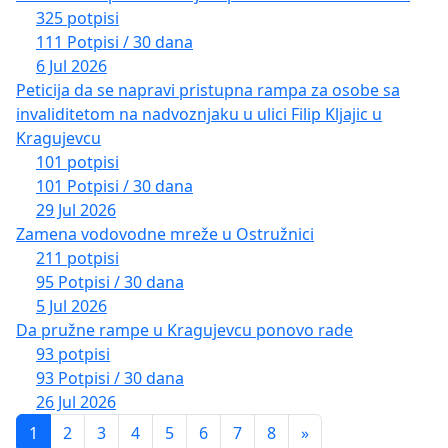
325 potpisi
111 Potpisi / 30 dana
6 Jul 2026
Peticija da se napravi pristupna rampa za osobe sa
invaliditetom na nadvoznjaku u ulici Filip Kljajic u
Kragujevcu
101 potpisi
101 Potpisi / 30 dana
29 Jul 2026
Zamena vodovodne mreže u Ostružnici
211 potpisi
95 Potpisi / 30 dana
5 Jul 2026
Da pružne rampe u Kragujevcu ponovo rade
93 potpisi
93 Potpisi / 30 dana
26 Jul 2026
1
2
3
4
5
6
7
8
»