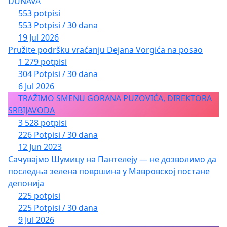
DUNAVA
553 potpisi
553 Potpisi / 30 dana
19 Jul 2026
Pružite podršku vraćanju Dejana Vorgića na posao
1 279 potpisi
304 Potpisi / 30 dana
6 Jul 2026
TRAŽIMO SMENU GORANA PUZOVIĆA, DIREKTORA
SRBIJAVODA
3 528 potpisi
226 Potpisi / 30 dana
12 Jun 2023
Сачувајмо Шумицу на Пантелеју — не дозволимо да
последња зелена површина у Мавровској постане
депонија
225 potpisi
225 Potpisi / 30 dana
9 Jul 2026