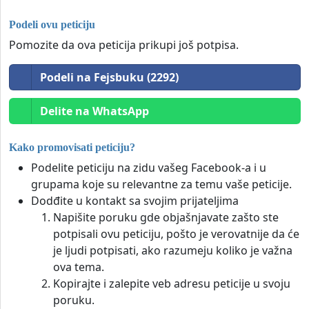
Podeli ovu peticiju
Pomozite da ova peticija prikupi još potpisa.
Podeli na Fejsbuku (2292)
Delite na WhatsApp
Kako promovisati peticiju?
Podelite peticiju na zidu vašeg Facebook-a i u
grupama koje su relevantne za temu vaše peticije.
Dodđite u kontakt sa svojim prijateljima
Napišite poruku gde objašnjavate zašto ste
potpisali ovu peticiju, pošto je verovatnije da će
je ljudi potpisati, ako razumeju koliko je važna
ova tema.
Kopirajte i zalepite veb adresu peticije u svoju
poruku.