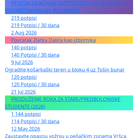
PETICIJA ZA JAČANJE ZAŠTITE DECE OD SEKSUALNOG
ISKORIŠĆAVANJA NA INTERNETU
219 potpisi
219 Potpisi / 30 dana
2 Aug 2026
Povratak Zlatka Dalića kao izbornika
140 potpisi
140 Potpisi / 30 dana
9 Jul 2026
Ogradite košarkaški teren u bloku 4 uz Tošin bunar
120 potpisi
120 Potpisi / 30 dana
21 Jul 2026
PRODUŽENJE ROKA ZA STARE/PREDBOLONJSKE
STUDENTE (2026)
1 144 potpisi
114 Potpisi / 30 dana
12 May 2026
Zaustavite opasnu vožnju u pešačkim zonama Vršca