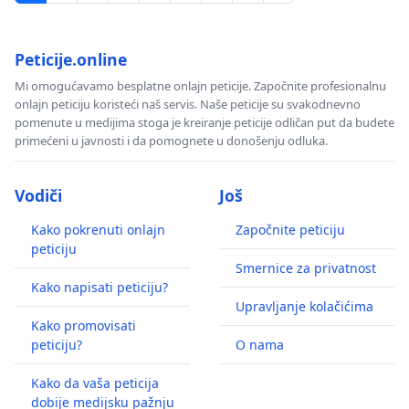
Peticije.online
Mi omogućavamo besplatne onlajn peticije. Započnite profesionalnu
onlajn peticiju koristeći naš servis. Naše peticije su svakodnevno
pomenute u medijima stoga je kreiranje peticije odličan put da budete
primećeni u javnosti i da pomognete u donošenju odluka.
Vodiči
Još
Kako pokrenuti onlajn
Započnite peticiju
peticiju
Smernice za privatnost
Kako napisati peticiju?
Upravljanje kolačićima
Kako promovisati
peticiju?
O nama
Kako da vaša peticija
dobije medijsku pažnju