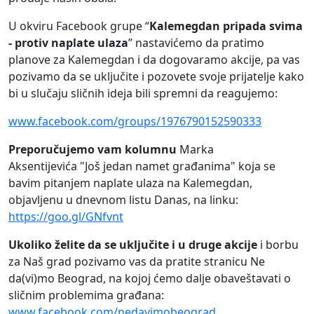
U okviru Facebook grupe “
Kalemegdan pripada svima
- protiv naplate ulaza
” nastavićemo da pratimo
planove za Kalemegdan i da dogovaramo akcije, pa vas
pozivamo da se uključite i pozovete svoje prijatelje kako
bi u slučaju sličnih ideja bili spremni da reagujemo:
www.facebook.com/groups/1976790152590333
Preporučujemo vam kolumnu
Marka
Aksentijevića "Još jedan namet građanima" koja se
bavim pitanjem naplate ulaza na Kalemegdan,
objavljenu u dnevnom listu Danas, na linku:
https://goo.gl/GNfvnt
Ukoliko želite da se uključite i u druge akcije
i borbu
za Naš grad pozivamo vas da pratite stranicu Ne
da(vi)mo Beograd, na kojoj ćemo dalje obaveštavati o
sličnim problemima građana:
www.facebook.com/nedavimobeograd