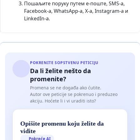
Пошаљите поруку путем е-поште, SMS-а,
Facebook-а, WhatsApp-а, X-а, Instagram-а и
LinkedIn-а.
POKRENITE SOPSTVENU PETICIJU
Da li želite nešto da
promenite?
Promena se ne događa ako ćutite.
Autor ove peticije se pokrenuo i preduzeo
akciju. Hoćete li i vi uraditi isto?
Opišite promenu koju želite da
vidite
Pokreće AI