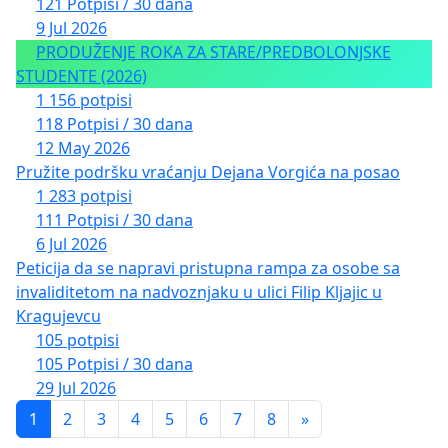
121 Potpisi / 30 dana
9 Jul 2026
PRODUŽENJE ROKA ZA STARE/PREDBOLONJSKE
STUDENTE (2026)
1 156 potpisi
118 Potpisi / 30 dana
12 May 2026
Pružite podršku vraćanju Dejana Vorgića na posao
1 283 potpisi
111 Potpisi / 30 dana
6 Jul 2026
Peticija da se napravi pristupna rampa za osobe sa
invaliditetom na nadvoznjaku u ulici Filip Kljajic u
Kragujevcu
105 potpisi
105 Potpisi / 30 dana
29 Jul 2026
1
2
3
4
5
6
7
8
»