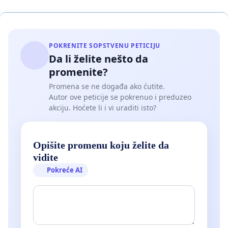
POKRENITE SOPSTVENU PETICIJU
Da li želite nešto da
promenite?
Promena se ne događa ako ćutite.
Autor ove peticije se pokrenuo i preduzeo
akciju. Hoćete li i vi uraditi isto?
Opišite promenu koju želite da
vidite
Pokreće AI