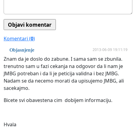
Komentari (
0
)
2013-06-09 19:11:19
Objasnjenje
Znam da je doslo do zabune. I sama sam se zbunila.
trenutno sam u fazi cekanja na odgovor da li nam je
JMBG potreban i da li je peticija validna i bez JMBG.
Nadam se da necemo morati da upisujemo JMBG, ali
sacekajmo.
Bicete svi obavestena cim dobijem informaciju.
Hvala