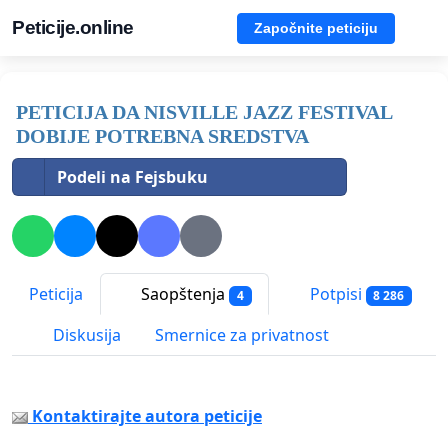
Peticije.online
Započnite peticiju
PETICIJA DA NISVILLE JAZZ FESTIVAL
DOBIJE POTREBNA SREDSTVA
Podeli na Fejsbuku
Peticija
Saopštenja
Potpisi
4
8 286
Diskusija
Smernice za privatnost
Kontaktirajte autora peticije