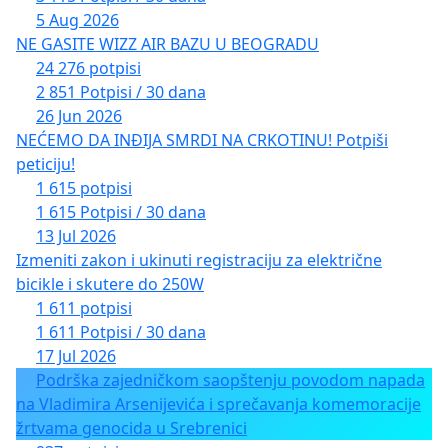
5 Aug 2026
NE GASITE WIZZ AIR BAZU U BEOGRADU
24 276 potpisi
2 851 Potpisi / 30 dana
26 Jun 2026
NEĆEMO DA INĐIJA SMRDI NA CRKOTINU! Potpiši
peticiju!
1 615 potpisi
1 615 Potpisi / 30 dana
13 Jul 2026
Izmeniti zakon i ukinuti registraciju za električne
bicikle i skutere do 250W
1 611 potpisi
1 611 Potpisi / 30 dana
17 Jul 2026
Podrška zajedničkom saopštenju povodom napada
na Vladimira Arsenijevića i sprečavanja komemoracije
žrtvama genocida u Srebrenici