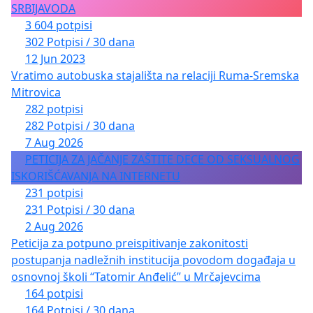
SRBIJAVODA
3 604 potpisi
302 Potpisi / 30 dana
12 Jun 2023
Vratimo autobuska stajališta na relaciji Ruma-Sremska
Mitrovica
282 potpisi
282 Potpisi / 30 dana
7 Aug 2026
PETICIJA ZA JAČANJE ZAŠTITE DECE OD SEKSUALNOG
ISKORIŠĆAVANJA NA INTERNETU
231 potpisi
231 Potpisi / 30 dana
2 Aug 2026
Peticija za potpuno preispitivanje zakonitosti
postupanja nadležnih institucija povodom događaja u
osnovnoj školi “Tatomir Anđelić” u Mrčajevcima
164 potpisi
164 Potpisi / 30 dana