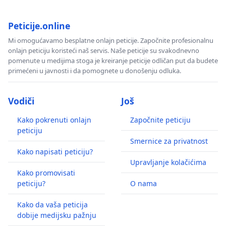
Peticije.online
Mi omogućavamo besplatne onlajn peticije. Započnite profesionalnu
onlajn peticiju koristeći naš servis. Naše peticije su svakodnevno
pomenute u medijima stoga je kreiranje peticije odličan put da budete
primećeni u javnosti i da pomognete u donošenju odluka.
Vodiči
Još
Kako pokrenuti onlajn
Započnite peticiju
peticiju
Smernice za privatnost
Kako napisati peticiju?
Upravljanje kolačićima
Kako promovisati
peticiju?
O nama
Kako da vaša peticija
dobije medijsku pažnju