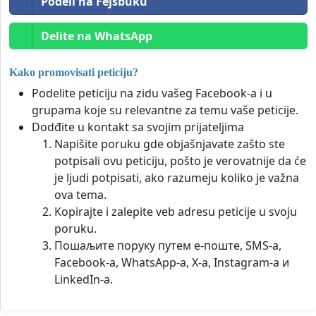
Podeli na Fejsbuku
Delite na WhatsApp
Kako promovisati peticiju?
Podelite peticiju na zidu vašeg Facebook-a i u
grupama koje su relevantne za temu vaše peticije.
Dodđite u kontakt sa svojim prijateljima
Napišite poruku gde objašnjavate zašto ste
potpisali ovu peticiju, pošto je verovatnije da će
je ljudi potpisati, ako razumeju koliko je važna
ova tema.
Kopirajte i zalepite veb adresu peticije u svoju
poruku.
Пошаљите поруку путем е-поште, SMS-а,
Facebook-а, WhatsApp-а, X-а, Instagram-а и
LinkedIn-а.