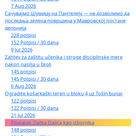
7 Aug 2026
Сачувајмо Шумицу на Пантелеју — не дозволимо да
последња зелена површина у Мавровској постане
депонија
228 potpisi
152 Potpisi / 30 dana
9 Jul 2026
Zahtev za zaštitu učenika i stroge disciplinske mere
nakon nasilja u školi
145 potpisi
145 Potpisi / 30 dana
6 Aug 2026
Ogradite košarkaški teren u bloku 4 uz Tošin bunar
122 potpisi
122 Potpisi / 30 dana
21 Jul 2026
Povratak Zlatka Dalića kao izbornika
148 potpisi