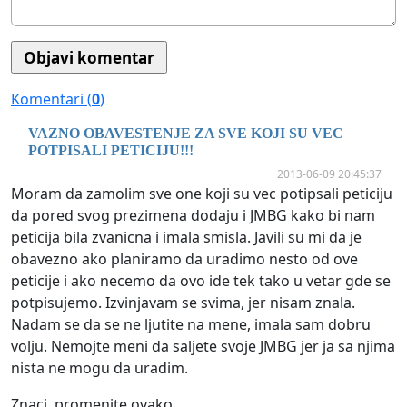
Komentari (
0
)
VAZNO OBAVESTENJE ZA SVE KOJI SU VEC
POTPISALI PETICIJU!!!
2013-06-09 20:45:37
Moram da zamolim sve one koji su vec potipsali peticiju
da pored svog prezimena dodaju i JMBG kako bi nam
peticija bila zvanicna i imala smisla. Javili su mi da je
obavezno ako planiramo da uradimo nesto od ove
peticije i ako necemo da ovo ide tek tako u vetar gde se
potpisujemo. Izvinjavam se svima, jer nisam znala.
Nadam se da se ne ljutite na mene, imala sam dobru
volju. Nemojte meni da saljete svoje JMBG jer ja sa njima
nista ne mogu da uradim.
Znaci, promenite ovako.