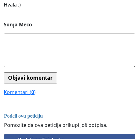
Hvala :)
Sonja Meco
Komentari (
0
)
Podeli ovu peticiju
Pomozite da ova peticija prikupi još potpisa.