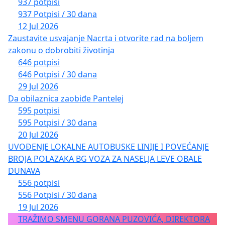
937 potpisi
937 Potpisi / 30 dana
12 Jul 2026
Zaustavite usvajanje Nacrta i otvorite rad na boljem
zakonu o dobrobiti životinja
646 potpisi
646 Potpisi / 30 dana
29 Jul 2026
Da obilaznica zaobiđe Pantelej
595 potpisi
595 Potpisi / 30 dana
20 Jul 2026
UVOĐENJE LOKALNE AUTOBUSKE LINIJE I POVEĆANJE
BROJA POLAZAKA BG VOZA ZA NASELJA LEVE OBALE
DUNAVA
556 potpisi
556 Potpisi / 30 dana
19 Jul 2026
TRAŽIMO SMENU GORANA PUZOVIĆA, DIREKTORA