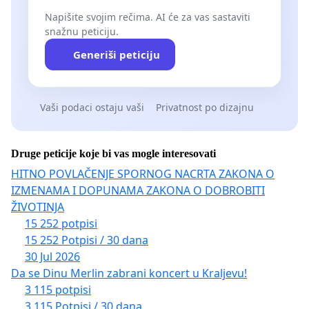
Napišite svojim rečima. AI će za vas sastaviti
snažnu peticiju.
Generiši peticiju
Vaši podaci ostaju vaši
Privatnost po dizajnu
Druge peticije koje bi vas mogle interesovati
HITNO POVLAČENJE SPORNOG NACRTA ZAKONA O
IZMENAMA I DOPUNAMA ZAKONA O DOBROBITI
ŽIVOTINJA
15 252 potpisi
15 252 Potpisi / 30 dana
30 Jul 2026
Da se Dinu Merlin zabrani koncert u Kraljevu!
3 115 potpisi
3 115 Potpisi / 30 dana