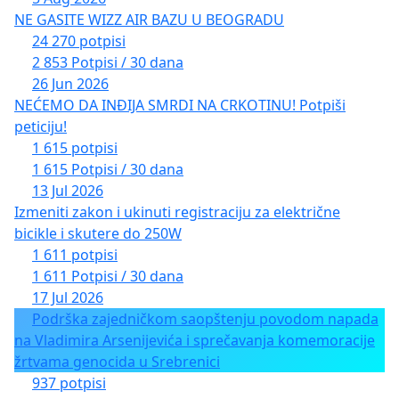
NE GASITE WIZZ AIR BAZU U BEOGRADU
24 270 potpisi
2 853 Potpisi / 30 dana
26 Jun 2026
NEĆEMO DA INĐIJA SMRDI NA CRKOTINU! Potpiši
peticiju!
1 615 potpisi
1 615 Potpisi / 30 dana
13 Jul 2026
Izmeniti zakon i ukinuti registraciju za električne
bicikle i skutere do 250W
1 611 potpisi
1 611 Potpisi / 30 dana
17 Jul 2026
Podrška zajedničkom saopštenju povodom napada
na Vladimira Arsenijevića i sprečavanja komemoracije
žrtvama genocida u Srebrenici
937 potpisi