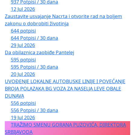
937 Potpisi / 30 dana
12 Jul 2026
Zaustavite usvajanje Nacrta i otvorite rad na boljem
zakonu o dobrobiti životinja
644 potpisi
644 Potpisi / 30 dana
29 Jul 2026
Da obilaznica zaobiđe Pantelej
595 potpisi
595 Potpisi / 30 dana
20 Jul 2026
UVOĐENJE LOKALNE AUTOBUSKE LINIJE I POVEĆANJE
BROJA POLAZAKA BG VOZA ZA NASELJA LEVE OBALE
DUNAVA
556 potpisi
556 Potpisi / 30 dana
19 Jul 2026
TRAŽIMO SMENU GORANA PUZOVIĆA, DIREKTORA
SRBIJAVODA