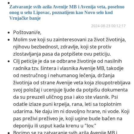
Zatvaranje svih azila Avenije MB i Avenija veta, posebno
onog u selu Lipovac, poznatijem kao Novo selo kod
Vrnjačke banje
2024-08-23 00:12:17
Poštovani/e,
Molim sve koji su zainteresovani za život životinja,
njihovu bezbednost, zdravlje, koji ste protiv
zlostavljanja pasa da potpišete ovu peticiju.
Cilj peticije je da se odbrane životinje od nasilnih
radnika tzv. šintera i vlasnika Avenije MB, takodje
od nestručnog i nehumanog lečenja, držanja
životinja od strane Avenije veta koja zloupotrebljava
svoj položaj i ucenjuje ljude da potpišu dokumenta
da su preuzeli uličnog psa i ako ste vlasnik. Psi
odatle izlaze puni krpelja, rana, leti sa toplotnim
udarima. Ne daju im ni dovoljno hrane, ni vode. Koji
pas preživi preživeo je, koji ugine bude bačen na
deponiju ili usput kada krenu u "lov."
Borimo se za zatvaranje svih azila Avenije MB i