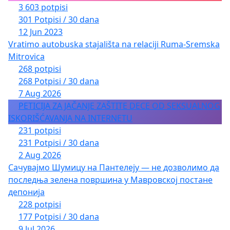
3 603 potpisi
301 Potpisi / 30 dana
12 Jun 2023
Vratimo autobuska stajališta na relaciji Ruma-Sremska
Mitrovica
268 potpisi
268 Potpisi / 30 dana
7 Aug 2026
PETICIJA ZA JAČANJE ZAŠTITE DECE OD SEKSUALNOG
ISKORIŠĆAVANJA NA INTERNETU
231 potpisi
231 Potpisi / 30 dana
2 Aug 2026
Сачувајмо Шумицу на Пантелеју — не дозволимо да
последња зелена површина у Мавровској постане
депонија
228 potpisi
177 Potpisi / 30 dana
9 Jul 2026