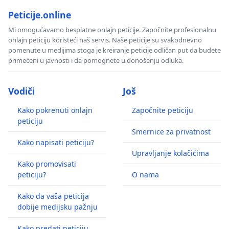
Peticije.online
Mi omogućavamo besplatne onlajn peticije. Započnite profesionalnu
onlajn peticiju koristeći naš servis. Naše peticije su svakodnevno
pomenute u medijima stoga je kreiranje peticije odličan put da budete
primećeni u javnosti i da pomognete u donošenju odluka.
Vodiči
Još
Kako pokrenuti onlajn
Započnite peticiju
peticiju
Smernice za privatnost
Kako napisati peticiju?
Upravljanje kolačićima
Kako promovisati
peticiju?
O nama
Kako da vaša peticija
dobije medijsku pažnju
Kako predati peticiju