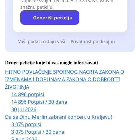
Napišite svojim rečima. AI će za vas sastaviti
snažnu peticiju.
Generiši peticiju
Vaši podaci ostaju vaši
Privatnost po dizajnu
Druge peticije koje bi vas mogle interesovati
HITNO POVLAČENJE SPORNOG NACRTA ZAKONA O
IZMENAMA I DOPUNAMA ZAKONA O DOBROBITI
ŽIVOTINJA
14 896 potpisi
14 896 Potpisi / 30 dana
30 Jul 2026
Da se Dinu Merlin zabrani koncert u Kraljevu!
3 075 potpisi
3 075 Potpisi / 30 dana
5 Aug 2026