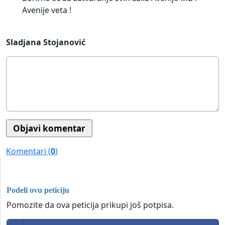
Avenije veta !
Sladjana Stojanović
Komentari (
0
)
Podeli ovu peticiju
Pomozite da ova peticija prikupi još potpisa.