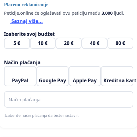
Plaćeno reklamiranje
Peticije.online će oglašavati ovu peticiju među
3,000
ljudi.
Saznaj više...
Izaberite svoj budžet
5 €
10 €
20 €
40 €
80 €
Način plaćanja
PayPal
Google Pay
Apple Pay
Kreditna kart
Način plaćanja
Izaberite način plaćanja da biste nastavili.