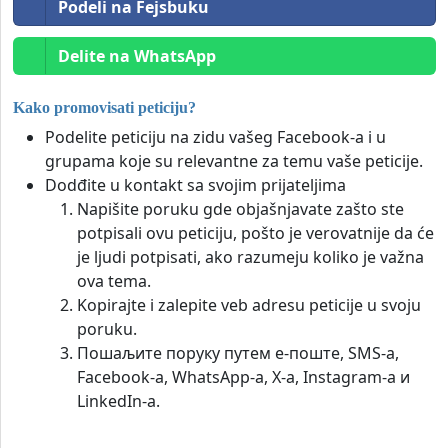
Podeli na Fejsbuku
Delite na WhatsApp
Kako promovisati peticiju?
Podelite peticiju na zidu vašeg Facebook-a i u
grupama koje su relevantne za temu vaše peticije.
Dodđite u kontakt sa svojim prijateljima
Napišite poruku gde objašnjavate zašto ste
potpisali ovu peticiju, pošto je verovatnije da će
je ljudi potpisati, ako razumeju koliko je važna
ova tema.
Kopirajte i zalepite veb adresu peticije u svoju
poruku.
Пошаљите поруку путем е-поште, SMS-а,
Facebook-а, WhatsApp-а, X-а, Instagram-а и
LinkedIn-а.