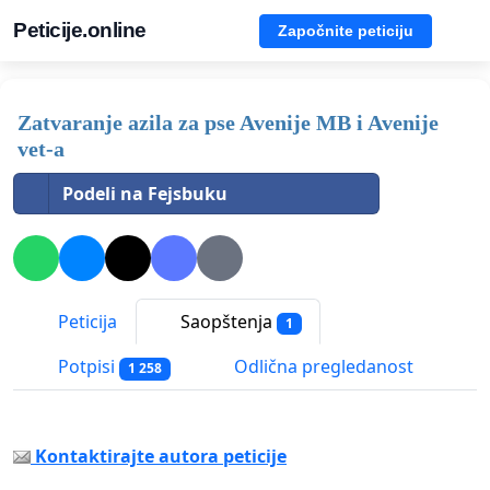
Peticije.online
Započnite peticiju
Zatvaranje azila za pse Avenije MB i Avenije
vet-a
Podeli na Fejsbuku
Peticija
Saopštenja
1
Potpisi
Odlična pregledanost
1 258
Kontaktirajte autora peticije