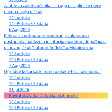
Zahtev za zaštitu učenika i stroge disciplinske mere
nakon nasilja u školi
144 potpisi
144 Potpisi / 30 dana
6 Aug 2026
Peticija za potpuno preispitivanje zakonitosti
postupanja nadležnih institucija povodom događaja u
osnovnoj školi “Tatomir Anđelić” u Mrčajevcima
140 potpisi
140 Potpisi / 30 dana
7 Aug 2026
Ogradite košarkaški teren u bloku 4 uz Tošin bunar
122 potpisi
122 Potpisi / 30 dana
21 Jul 2026
Povratak Zlatka Dalića kao izbornika
147 potpisi
120 Potpisi / 30 dana