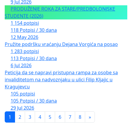
9 Jul 2026
PRODUŽENJE ROKA ZA STARE/PREDBOLONJSKE
STUDENTE (2026)
1 154 potpisi
118 Potpisi / 30 dana
12 May 2026
Pružite podršku vraćanju Dejana Vorgića na posao
1 283 potpisi
113 Potpisi / 30 dana
6 Jul 2026
Peticija da se napravi pristupna rampa za osobe sa
invaliditetom na nadvoznjaku u ulici Filip Kljajic u
Kragujevcu
105 potpisi
105 Potpisi / 30 dana
29 Jul 2026
1
2
3
4
5
6
7
8
»