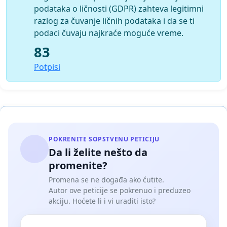
podataka o ličnosti (GDPR) zahteva legitimni
razlog za čuvanje ličnih podataka i da se ti
podaci čuvaju najkraće moguće vreme.
83
Potpisi
POKRENITE SOPSTVENU PETICIJU
Da li želite nešto da
promenite?
Promena se ne događa ako ćutite.
Autor ove peticije se pokrenuo i preduzeo
akciju. Hoćete li i vi uraditi isto?