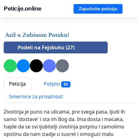
Peticije.online
Započnite peticiju
Azil u Zubinom Potoku!
Podeli na Fejsbuku (27)
Peticija
Potpisi
83
Smernice za privatnost
Zivotinja je puno na ulicama, pre svega pasa, ljudi ih
samo 'dostave' i sta im Bog da. Ima dosta i macaka,
hajde da se svi ljubitelji zivotinja potpisu i zamolimo
opstinu da nam izadje u susret i omoguci malu