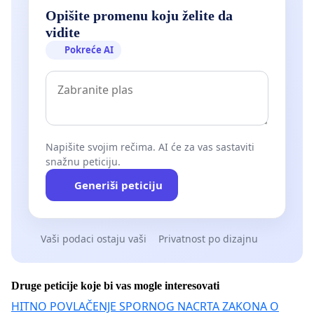
Opišite promenu koju želite da
vidite
Pokreće AI
Napišite svojim rečima. AI će za vas sastaviti
snažnu peticiju.
Generiši peticiju
Vaši podaci ostaju vaši
Privatnost po dizajnu
Druge peticije koje bi vas mogle interesovati
HITNO POVLAČENJE SPORNOG NACRTA ZAKONA O