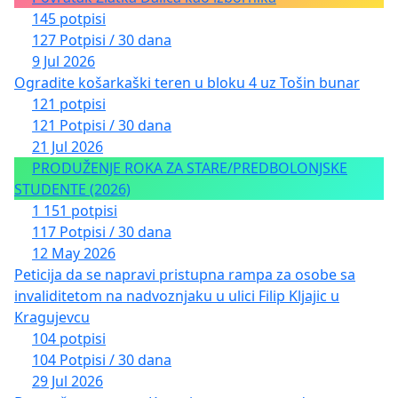
145 potpisi
127 Potpisi / 30 dana
9 Jul 2026
Ogradite košarkaški teren u bloku 4 uz Tošin bunar
121 potpisi
121 Potpisi / 30 dana
21 Jul 2026
PRODUŽENJE ROKA ZA STARE/PREDBOLONJSKE
STUDENTE (2026)
1 151 potpisi
117 Potpisi / 30 dana
12 May 2026
Peticija da se napravi pristupna rampa za osobe sa
invaliditetom na nadvoznjaku u ulici Filip Kljajic u
Kragujevcu
104 potpisi
104 Potpisi / 30 dana
29 Jul 2026