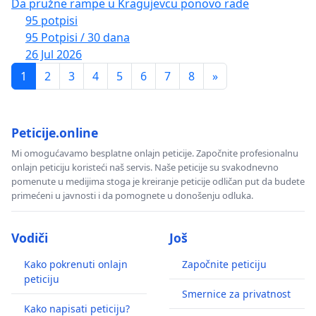
Da pružne rampe u Kragujevcu ponovo rade
95 potpisi
95 Potpisi / 30 dana
26 Jul 2026
1
2
3
4
5
6
7
8
»
Peticije.online
Mi omogućavamo besplatne onlajn peticije. Započnite profesionalnu
onlajn peticiju koristeći naš servis. Naše peticije su svakodnevno
pomenute u medijima stoga je kreiranje peticije odličan put da budete
primećeni u javnosti i da pomognete u donošenju odluka.
Vodiči
Još
Kako pokrenuti onlajn
Započnite peticiju
peticiju
Smernice za privatnost
Kako napisati peticiju?