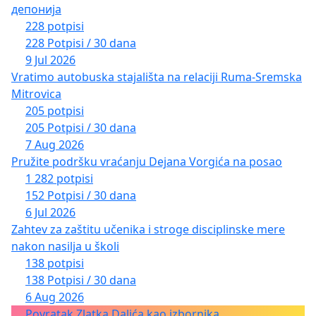
депонија
228 potpisi
228 Potpisi / 30 dana
9 Jul 2026
Vratimo autobuska stajališta na relaciji Ruma-Sremska
Mitrovica
205 potpisi
205 Potpisi / 30 dana
7 Aug 2026
Pružite podršku vraćanju Dejana Vorgića na posao
1 282 potpisi
152 Potpisi / 30 dana
6 Jul 2026
Zahtev za zaštitu učenika i stroge disciplinske mere
nakon nasilja u školi
138 potpisi
138 Potpisi / 30 dana
6 Aug 2026
Povratak Zlatka Dalića kao izbornika