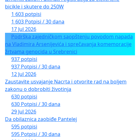
bicikle i skutere do 250W
1 603 potpisi
1 603 Potpisi / 30 dana
17 Jul 2026
Podrška zajedničkom saopštenju povodom napada
na Vladimira Arsenijevića i sprečavanja komemoracije
žrtvama genocida u Srebrenici
937 potpisi
937 Potpisi / 30 dana
12 Jul 2026
Zaustavite usvajanje Nacrta i otvorite rad na boljem
zakonu o dobrobiti životinja
630 potpisi
630 Potpisi / 30 dana
29 Jul 2026
Da obilaznica zaobiđe Pantelej
595 potpisi
595 Potpisi / 30 dana