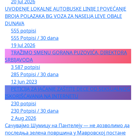
20 Jul 2026
UVOĐENJE LOKALNE AUTOBUSKE LINIJE I POVEĆANJE
BROJA POLAZAKA BG VOZA ZA NASELJA LEVE OBALE
DUNAVA
555 potpisi
555 Potpisi / 30 dana
19 Jul 2026
TRAŽIMO SMENU GORANA PUZOVIĆA, DIREKTORA
SRBIJAVODA
3 587 potpisi
285 Potpisi / 30 dana
12 Jun 2023
PETICIJA ZA JAČANJE ZAŠTITE DECE OD SEKSUALNOG
ISKORIŠĆAVANJA NA INTERNETU
230 potpisi
230 Potpisi / 30 dana
2 Aug 2026
Сачувајмо Шумицу на Пантелеју — не дозволимо да
последња зелена површина у Мавровској постане