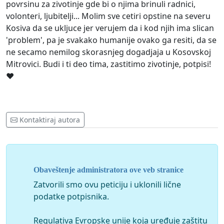
povrsinu za zivotinje gde bi o njima brinuli radnici,
volonteri, ljubitelji... Molim sve cetiri opstine na severu
Kosiva da se ukljuce jer verujem da i kod njih ima slican
'problem', pa je svakako humanije ovako ga resiti, da se
ne secamo nemilog skorasnjeg dogadjaja u Kosovskoj
Mitrovici. Budi i ti deo tima, zastitimo zivotinje, potpisi!
❤
Kontaktiraj autora
Obaveštenje administratora ove veb stranice
Zatvorili smo ovu peticiju i uklonili lične
podatke potpisnika.
Regulativa Evropske unije koja uređuje zaštitu