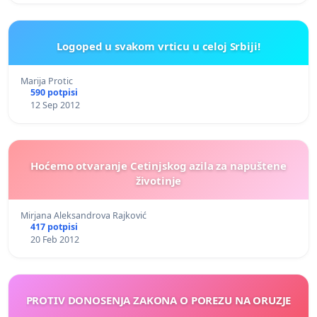
Logoped u svakom vrticu u celoj Srbiji!
Marija Protic
590 potpisi
12 Sep 2012
Hoćemo otvaranje Cetinjskog azila za napuštene
životinje
Mirjana Aleksandrova Rajković
417 potpisi
20 Feb 2012
PROTIV DONOSENJA ZAKONA O POREZU NA ORUZJE