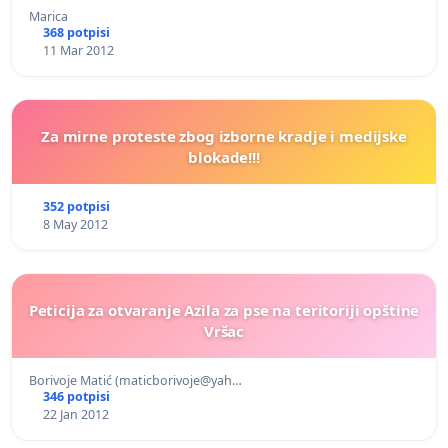
Marica
368 potpisi
11 Mar 2012
Za mirne proteste zbog izborne kradje i medijske
blokade!!!
352 potpisi
8 May 2012
Peticija za otvaranje Azila za pse na teritoriji opštine
Vršac
Borivoje Matić (maticborivoje@yah…
346 potpisi
22 Jan 2012