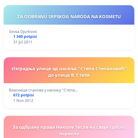
ZA ODBRANU SRPSKOG NARODA NA KOSMETU
Sinisa Djurkovic
1 340 potpisi
31 Jul 2011
Изградња улице од насеља ''Степа Степановић''
до улице В. Степе
Власници станова у насељу ''Степа…
672 potpisi
1 Nov 2012
За одбрану права Николе Тесле на своје србско
порекло