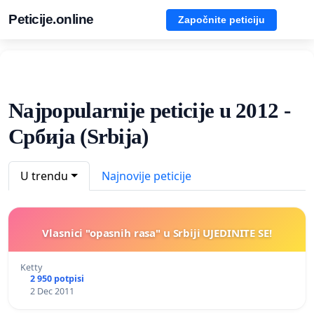
Peticije.online
Započnite peticiju
Najpopularnije peticije u 2012 -
Србија (Srbija)
U trendu
Najnovije peticije
Vlasnici "opasnih rasa" u Srbiji UJEDINITE SE!
Ketty
2 950 potpisi
2 Dec 2011