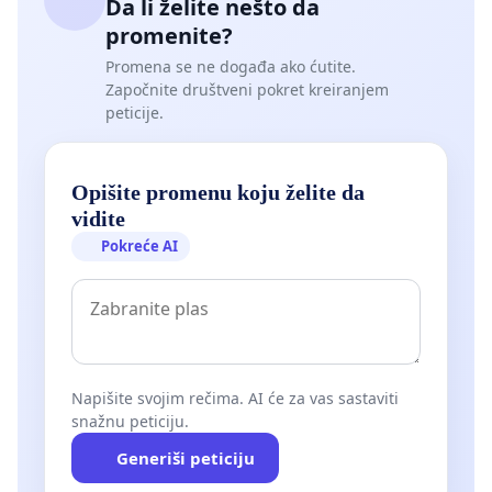
Da li želite nešto da
promenite?
Promena se ne događa ako ćutite.
Započnite društveni pokret kreiranjem
peticije.
Opišite promenu koju želite da
vidite
Pokreće AI
Napišite svojim rečima. AI će za vas sastaviti
snažnu peticiju.
Generiši peticiju