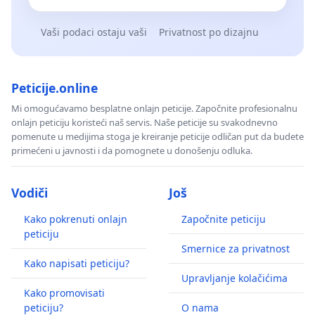
Vaši podaci ostaju vaši
Privatnost po dizajnu
Peticije.online
Mi omogućavamo besplatne onlajn peticije. Započnite profesionalnu
onlajn peticiju koristeći naš servis. Naše peticije su svakodnevno
pomenute u medijima stoga je kreiranje peticije odličan put da budete
primećeni u javnosti i da pomognete u donošenju odluka.
Vodiči
Još
Kako pokrenuti onlajn
Započnite peticiju
peticiju
Smernice za privatnost
Kako napisati peticiju?
Upravljanje kolačićima
Kako promovisati
peticiju?
O nama