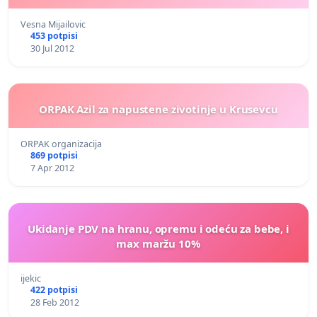
Vesna Mijailovic
453 potpisi
30 Jul 2012
ORPAK Azil za napustene zivotinje u Krusevcu
ORPAK organizacija
869 potpisi
7 Apr 2012
Ukidanje PDV na hranu, opremu i odeću za bebe, i
max maržu 10%
ijekic
422 potpisi
28 Feb 2012