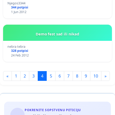
Njegos3344
344 potpisi
1 Jun 2012
Demo fest sad ili nikad
nebra tebra
328 potpisi
24 Feb 2012
«
1
2
3
4
5
6
7
8
9
10
»
POKRENITE SOPSTVENU PETICIJU