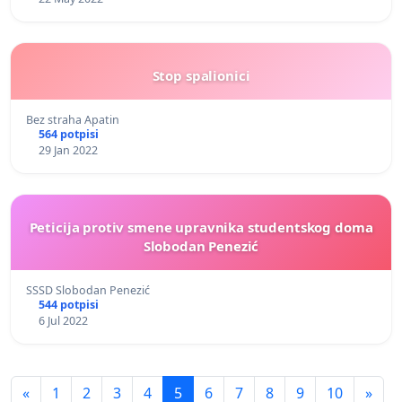
Stop spalionici
Bez straha Apatin
564 potpisi
29 Jan 2022
Peticija protiv smene upravnika studentskog doma
Slobodan Penezić
SSSD Slobodan Penezić
544 potpisi
6 Jul 2022
«
1
2
3
4
5
6
7
8
9
10
»