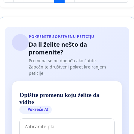
POKRENITE SOPSTVENU PETICIJU
Da li želite nešto da
promenite?
Promena se ne događa ako ćutite.
Započnite društveni pokret kreiranjem
peticije.
Opišite promenu koju želite da
vidite
Pokreće AI