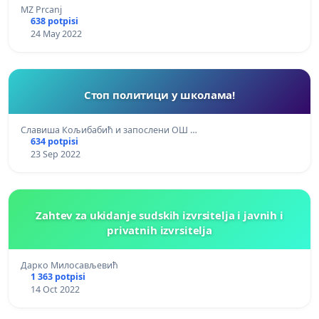
MZ Prcanj
638 potpisi
24 May 2022
Стоп политици у школама!
Славиша Кољибабић и запослени ОШ …
634 potpisi
23 Sep 2022
Zahtev za ukidanje sudskih izvrsitelja i javnih i
privatnih izvrsitelja
Дарко Милосављевић
1 363 potpisi
14 Oct 2022