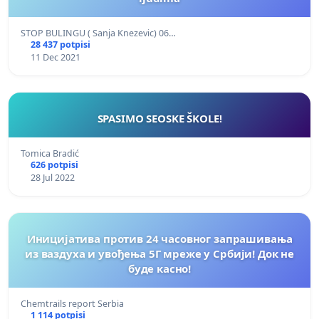
STOP BULINGU ( Sanja Knezevic) 06…
28 437 potpisi
11 Dec 2021
SPASIMO SEOSKE ŠKOLE!
Tomica Bradić
626 potpisi
28 Jul 2022
Иницијатива против 24 часовног запрашивања
из ваздуха и увођења 5Г мреже у Србији! Док не
буде касно!
Сhemtrails report Serbia
1 114 potpisi