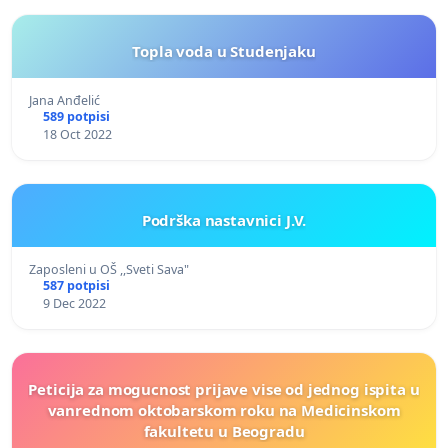
Topla voda u Studenjaku
Jana Anđelić
589 potpisi
18 Oct 2022
Podrška nastavnici J.V.
Zaposleni u OŠ ,,Sveti Sava"
587 potpisi
9 Dec 2022
Peticija za mogucnost prijave vise od jednog ispita u
vanrednom oktobarskom roku na Medicinskom
fakultetu u Beogradu