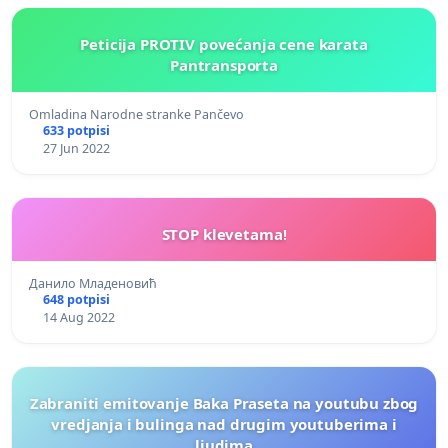
Peticija PROTIV povećanja cene karata
Pantransporta
Omladina Narodne stranke Pančevo
633 potpisi
27 Jun 2022
STOP klevetama!
Данило Младеновић
648 potpisi
14 Aug 2022
Zabraniti emitovanje Baka Praseta na youtubu zbog
vredjanja i bulinga nad drugim youtuberima i
ljudima