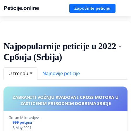
Peticije.online
Započnite peticiju
Najpopularnije peticije u 2022 -
Србија (Srbija)
U trendu
Najnovije peticije
ZABRANITI VOŽNJU KVADOVA I CROSS MOTORA U
ZAŠTIĆENIM PRIRODNIM DOBRIMA SRBIJE
Goran Milosavljevic
999 potpisi
8 May 2021