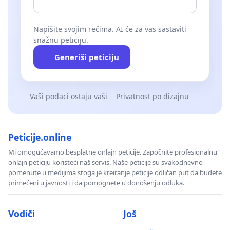
Napišite svojim rečima. AI će za vas sastaviti
snažnu peticiju.
Generiši peticiju
Vaši podaci ostaju vaši
Privatnost po dizajnu
Peticije.online
Mi omogućavamo besplatne onlajn peticije. Započnite profesionalnu
onlajn peticiju koristeći naš servis. Naše peticije su svakodnevno
pomenute u medijima stoga je kreiranje peticije odličan put da budete
primećeni u javnosti i da pomognete u donošenju odluka.
Vodiči
Još