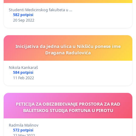
Studenti Medicinskog fakulteta u …
582 potpisi
20 Sep 2022
Inicijativa da jedna ulica u Nikšiću ponese ime
Dragana Radulovića
Nikola Kankaraš
584 potpisi
11 Feb 2022
PETICIJA ZA OBEZBEĐIVANJE PROSTORA ZA RAD
BALETSKOG STUDIJA FORTUNA U PIROTU
Radmila Malinov
572 potpisi
22 May 2022