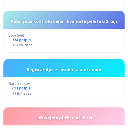
Peticija za kontrolu cene i kvaliteta peleta u Srbiji
Bora Svet
734 potpisi
16 Feb 2022
Registar djece i osoba sa autizmom
Goran Lakovic
691 potpisi
11 Jun 2022
Sačuvajmo plažu Markov rt