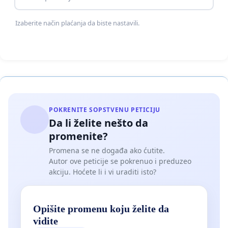
Izaberite način plaćanja da biste nastavili.
POKRENITE SOPSTVENU PETICIJU
Da li želite nešto da
promenite?
Promena se ne događa ako ćutite.
Autor ove peticije se pokrenuo i preduzeo
akciju. Hoćete li i vi uraditi isto?
Opišite promenu koju želite da
vidite