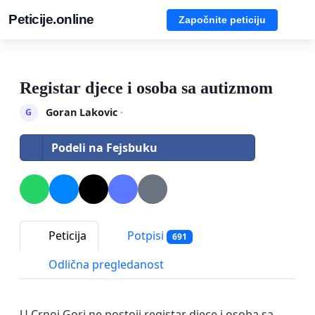
Peticije.online
Započnite peticiju
Registar djece i osoba sa autizmom
Goran Lakovic
·
G
Podeli na Fejsbuku
Peticija
Potpisi
691
Odlična pregledanost
U Crnoj Gori ne postoji registar djece i osoba sa