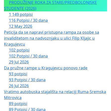
PRODUŽENJE ROKA ZA STARE/PREDBOLONJSKE
STUDENTE (2026)
1 149 potpisi
116 Potpisi / 30 dana
12 May 2026
Peticija da se napravi pristupna rampa za osobe sa
invaliditetom na nadvoznjaku u ulici Filip Kljajic u
Kragujevcu
102 potpisi
102 Potpisi / 30 dana
29 Jul 2026
Da pružne rampe u Kragujevcu ponovo rade
93 potpisi
93 Potpisi / 30 dana
26 Jul 2026
Vratimo autobuska stajališta na relaciji Ruma-Sremska
Mitrovica
89 potpisi
89 Potpisi / 30 dana