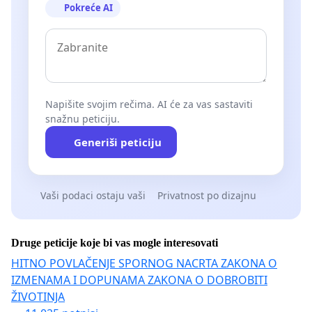
Pokreće AI
Napišite svojim rečima. AI će za vas sastaviti
snažnu peticiju.
Generiši peticiju
Vaši podaci ostaju vaši
Privatnost po dizajnu
Druge peticije koje bi vas mogle interesovati
HITNO POVLAČENJE SPORNOG NACRTA ZAKONA O
IZMENAMA I DOPUNAMA ZAKONA O DOBROBITI
ŽIVOTINJA