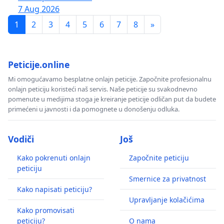
7 Aug 2026
1
2
3
4
5
6
7
8
»
Peticije.online
Mi omogućavamo besplatne onlajn peticije. Započnite profesionalnu
onlajn peticiju koristeći naš servis. Naše peticije su svakodnevno
pomenute u medijima stoga je kreiranje peticije odličan put da budete
primećeni u javnosti i da pomognete u donošenju odluka.
Vodiči
Još
Kako pokrenuti onlajn
Započnite peticiju
peticiju
Smernice za privatnost
Kako napisati peticiju?
Upravljanje kolačićima
Kako promovisati
peticiju?
O nama