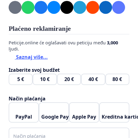
Plaćeno reklamiranje
Peticije.online će oglašavati ovu peticiju među
3,000
ljudi.
Saznaj više...
Izaberite svoj budžet
5 €
10 €
20 €
40 €
80 €
Način plaćanja
PayPal
Google Pay
Apple Pay
Kreditna karti
Način plaćanja