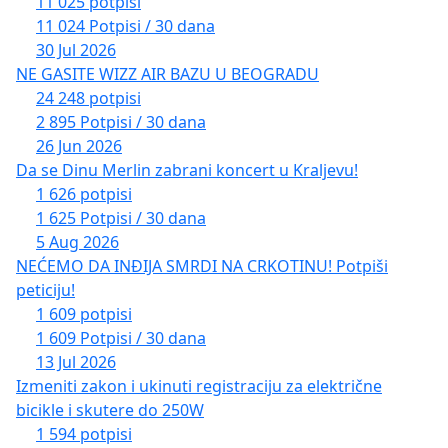
11 025 potpisi
11 024 Potpisi / 30 dana
30 Jul 2026
NE GASITE WIZZ AIR BAZU U BEOGRADU
24 248 potpisi
2 895 Potpisi / 30 dana
26 Jun 2026
Da se Dinu Merlin zabrani koncert u Kraljevu!
1 626 potpisi
1 625 Potpisi / 30 dana
5 Aug 2026
NEĆEMO DA INĐIJA SMRDI NA CRKOTINU! Potpiši
peticiju!
1 609 potpisi
1 609 Potpisi / 30 dana
13 Jul 2026
Izmeniti zakon i ukinuti registraciju za električne
bicikle i skutere do 250W
1 594 potpisi