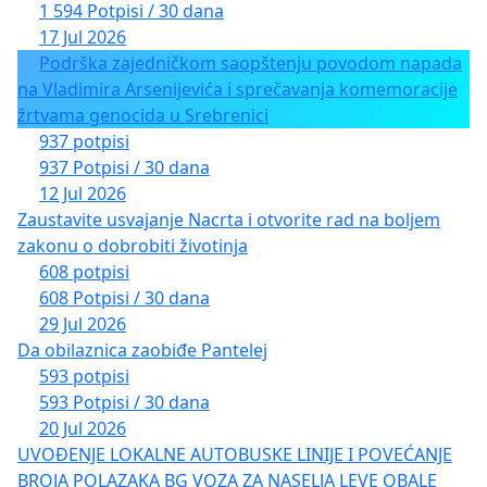
1 594 Potpisi / 30 dana
17 Jul 2026
Podrška zajedničkom saopštenju povodom napada
na Vladimira Arsenijevića i sprečavanja komemoracije
žrtvama genocida u Srebrenici
937 potpisi
937 Potpisi / 30 dana
12 Jul 2026
Zaustavite usvajanje Nacrta i otvorite rad na boljem
zakonu o dobrobiti životinja
608 potpisi
608 Potpisi / 30 dana
29 Jul 2026
Da obilaznica zaobiđe Pantelej
593 potpisi
593 Potpisi / 30 dana
20 Jul 2026
UVOĐENJE LOKALNE AUTOBUSKE LINIJE I POVEĆANJE
BROJA POLAZAKA BG VOZA ZA NASELJA LEVE OBALE