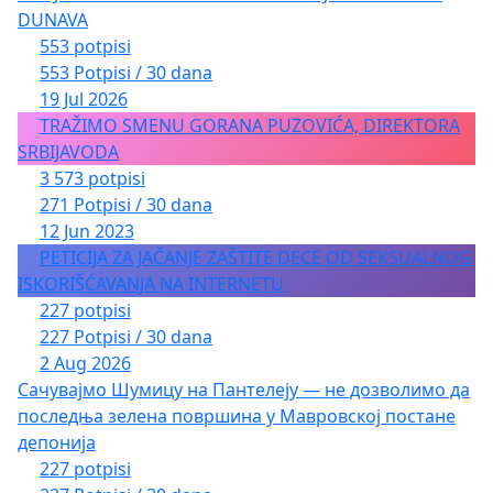
DUNAVA
553 potpisi
553 Potpisi / 30 dana
19 Jul 2026
TRAŽIMO SMENU GORANA PUZOVIĆA, DIREKTORA
SRBIJAVODA
3 573 potpisi
271 Potpisi / 30 dana
12 Jun 2023
PETICIJA ZA JAČANJE ZAŠTITE DECE OD SEKSUALNOG
ISKORIŠĆAVANJA NA INTERNETU
227 potpisi
227 Potpisi / 30 dana
2 Aug 2026
Сачувајмо Шумицу на Пантелеју — не дозволимо да
последња зелена површина у Мавровској постане
депонија
227 potpisi