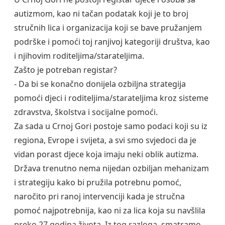
autizmom, kao ni tačan podatak koji je to broj
stručnih lica i organizacija koji se bave pružanjem
podrške i pomoći toj ranjivoj kategoriji društva, kao
i njihovim roditeljima/starateljima.
Zašto je potreban registar?
- Da bi se konačno donijela ozbiljna strategija
pomoći djeci i roditeljima/starateljima kroz sisteme
zdravstva, školstva i socijalne pomoći.
Za sada u Crnoj Gori postoje samo podaci koji su iz
regiona, Evrope i svijeta, a svi smo svjedoci da je
vidan porast djece koja imaju neki oblik autizma.
Država trenutno nema nijedan ozbiljan mehanizam
i strategiju kako bi pružila potrebnu pomoć,
naročito pri ranoj intervenciji kada je stručna
pomoć najpotrebnija, kao ni za lica koja su navšlila
preko 27 godina života. Iz tog razloga, smatramo