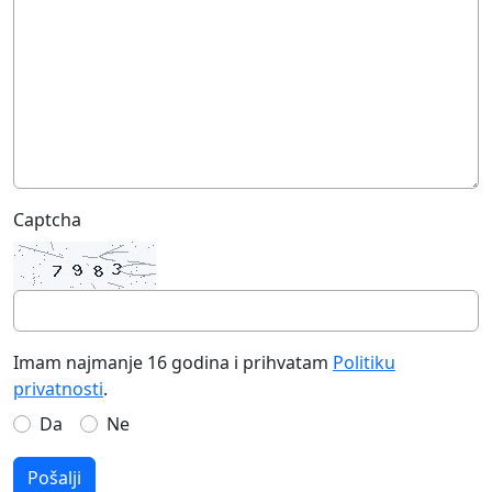
Captcha
Imam najmanje 16 godina i prihvatam
Politiku
privatnosti
.
Da
Ne
Pošalji