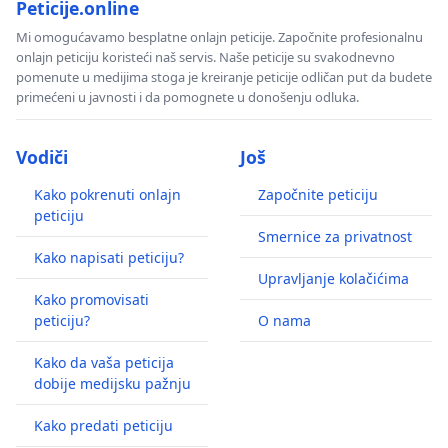
Peticije.online
Mi omogućavamo besplatne onlajn peticije. Započnite profesionalnu
onlajn peticiju koristeći naš servis. Naše peticije su svakodnevno
pomenute u medijima stoga je kreiranje peticije odličan put da budete
primećeni u javnosti i da pomognete u donošenju odluka.
Vodiči
Još
Kako pokrenuti onlajn
Započnite peticiju
peticiju
Smernice za privatnost
Kako napisati peticiju?
Upravljanje kolačićima
Kako promovisati
peticiju?
O nama
Kako da vaša peticija
dobije medijsku pažnju
Kako predati peticiju