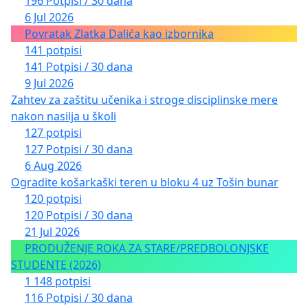
196 Potpisi / 30 dana
6 Jul 2026
Povratak Zlatka Dalića kao izbornika
141 potpisi
141 Potpisi / 30 dana
9 Jul 2026
Zahtev za zaštitu učenika i stroge disciplinske mere
nakon nasilja u školi
127 potpisi
127 Potpisi / 30 dana
6 Aug 2026
Ogradite košarkaški teren u bloku 4 uz Tošin bunar
120 potpisi
120 Potpisi / 30 dana
21 Jul 2026
PRODUŽENJE ROKA ZA STARE/PREDBOLONJSKE
STUDENTE (2026)
1 148 potpisi
116 Potpisi / 30 dana