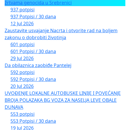
žrtvama genocida u Srebrenici
937 potpisi
937 Potpisi / 30 dana
12 Jul 2026
Zaustavite usvajanje Nacrta i otvorite rad na boljem
zakonu o dobrobiti životinja
601 potpisi
601 Potpisi / 30 dana
29 Jul 2026
Da obilaznica zaobiđe Pantelej
592 potpisi
592 Potpisi / 30 dana
20 Jul 2026
UVOĐENJE LOKALNE AUTOBUSKE LINIJE I POVEĆANJE
BROJA POLAZAKA BG VOZA ZA NASELJA LEVE OBALE
DUNAVA
553 potpisi
553 Potpisi / 30 dana
19 Jul 2026