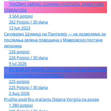
TRAŽIMO SMENU GORANA PUZOVIĆA, DIREKTORA
SRBIJAVODA
3 564 potpisi
262 Potpisi / 30 dana
12 Jun 2023
Сачувајмо Шумицу на Пантелеју — не дозволимо да
последња зелена површина у Мавровској постане
депонија
226 potpisi
226 Potpisi / 30 dana
9 Jul 2026
PETICIJA ZA JAČANJE ZAŠTITE DECE OD SEKSUALNOG
ISKORIŠĆAVANJA NA INTERNETU
225 potpisi
225 Potpisi / 30 dana
2 Aug 2026
Pružite podršku vraćanju Dejana Vorgića na posao
1 280 potpisi