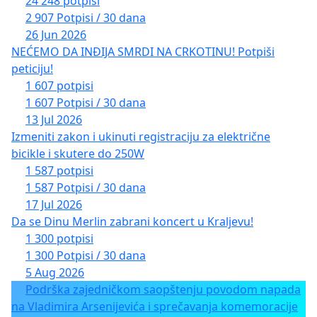
24 248 potpisi
2 907 Potpisi / 30 dana
26 Jun 2026
NEĆEMO DA INĐIJA SMRDI NA CRKOTINU! Potpiši
peticiju!
1 607 potpisi
1 607 Potpisi / 30 dana
13 Jul 2026
Izmeniti zakon i ukinuti registraciju za električne
bicikle i skutere do 250W
1 587 potpisi
1 587 Potpisi / 30 dana
17 Jul 2026
Da se Dinu Merlin zabrani koncert u Kraljevu!
1 300 potpisi
1 300 Potpisi / 30 dana
5 Aug 2026
Podrška zajedničkom saopštenju povodom napada
na Vladimira Arsenijevića i sprečavanja komemoracije