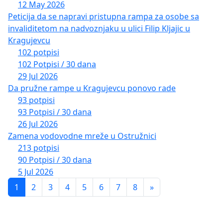
12 May 2026
Peticija da se napravi pristupna rampa za osobe sa
invaliditetom na nadvoznjaku u ulici Filip Kljajic u
Kragujevcu
102 potpisi
102 Potpisi / 30 dana
29 Jul 2026
Da pružne rampe u Kragujevcu ponovo rade
93 potpisi
93 Potpisi / 30 dana
26 Jul 2026
Zamena vodovodne mreže u Ostružnici
213 potpisi
90 Potpisi / 30 dana
5 Jul 2026
1
2
3
4
5
6
7
8
»