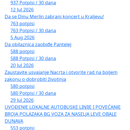
937 Potpisi / 30 dana
12 Jul 2026
Da se Dinu Merlin zabrani koncert u Kraljevu!
763 potpisi
763 Potpisi / 30 dana
5 Aug 2026
Da obilaznica zaobiđe Pantelej
588 potpisi
588 Potpisi / 30 dana
20 Jul 2026
Zaustavite usvajanje Nacrta i otvorite rad na boljem
zakonu o dobrobiti životinja
580 potpisi
580 Potpisi / 30 dana
29 Jul 2026
UVOĐENJE LOKALNE AUTOBUSKE LINIJE I POVEĆANJE
BROJA POLAZAKA BG VOZA ZA NASELJA LEVE OBALE
DUNAVA
553 potpisi