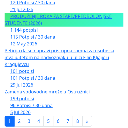
120 Potpisi / 30 dana
21 Jul 2026
PRODUŽENJE ROKA ZA STARE/PREDBOLONJSKE
STUDENTE (2026)
1 144 potpisi
115 Potpisi / 30 dana
12 May 2026
Peticija da se napravi pristupna rampa za osobe sa
invaliditetom na nadvoznjaku u ulici Filip Kljajic u
Kragujevcu
101 potpisi
101 Potpisi / 30 dana
29 Jul 2026
Zamena vodovodne mreže u Ostružnici
199 potpisi
96 Potpisi / 30 dana
5 Jul 2026
1
2
3
4
5
6
7
8
»