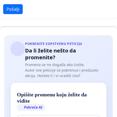
Pošalji
POKRENITE SOPSTVENU PETICIJU
Da li želite nešto da
promenite?
Promena se ne događa ako ćutite.
Autor ove peticije se pokrenuo i preduzeo
akciju. Hoćete li i vi uraditi isto?
Opišite promenu koju želite da
vidite
Pokreće AI