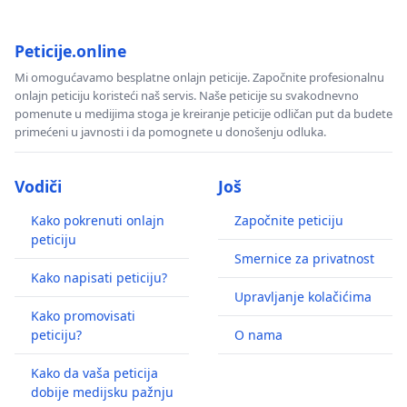
Peticije.online
Mi omogućavamo besplatne onlajn peticije. Započnite profesionalnu
onlajn peticiju koristeći naš servis. Naše peticije su svakodnevno
pomenute u medijima stoga je kreiranje peticije odličan put da budete
primećeni u javnosti i da pomognete u donošenju odluka.
Vodiči
Još
Kako pokrenuti onlajn
Započnite peticiju
peticiju
Smernice za privatnost
Kako napisati peticiju?
Upravljanje kolačićima
Kako promovisati
peticiju?
O nama
Kako da vaša peticija
dobije medijsku pažnju