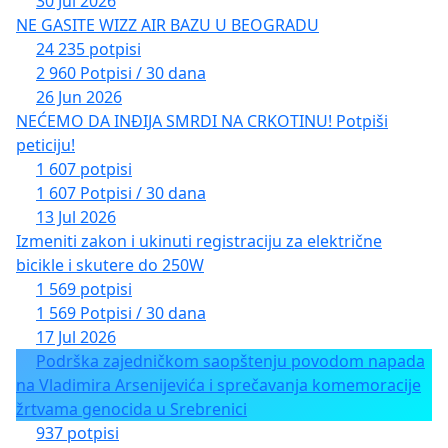
30 Jul 2026
NE GASITE WIZZ AIR BAZU U BEOGRADU
24 235 potpisi
2 960 Potpisi / 30 dana
26 Jun 2026
NEĆEMO DA INĐIJA SMRDI NA CRKOTINU! Potpiši
peticiju!
1 607 potpisi
1 607 Potpisi / 30 dana
13 Jul 2026
Izmeniti zakon i ukinuti registraciju za električne
bicikle i skutere do 250W
1 569 potpisi
1 569 Potpisi / 30 dana
17 Jul 2026
Podrška zajedničkom saopštenju povodom napada
na Vladimira Arsenijevića i sprečavanja komemoracije
žrtvama genocida u Srebrenici
937 potpisi