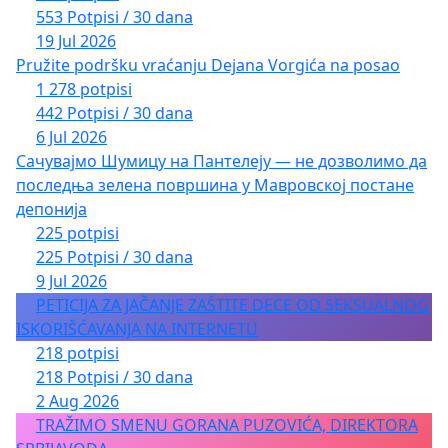
553 Potpisi / 30 dana
19 Jul 2026
Pružite podršku vraćanju Dejana Vorgića na posao
1 278 potpisi
442 Potpisi / 30 dana
6 Jul 2026
Сачувајмо Шумицу на Пантелеју — не дозволимо да
последња зелена површина у Мавровској постане
депонија
225 potpisi
225 Potpisi / 30 dana
9 Jul 2026
PETICIJA ZA JAČANJE ZAŠTITE DECE OD SEKSUALNOG
ISKORIŠĆAVANJA NA INTERNETU
218 potpisi
218 Potpisi / 30 dana
2 Aug 2026
TRAŽIMO SMENU GORANA PUZOVIĆA, DIREKTORA