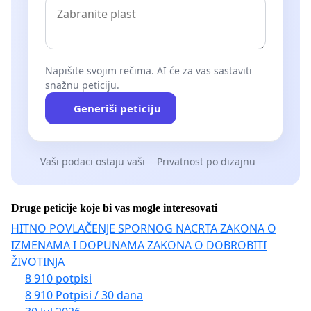
Napišite svojim rečima. AI će za vas sastaviti
snažnu peticiju.
Generiši peticiju
Vaši podaci ostaju vaši
Privatnost po dizajnu
Druge peticije koje bi vas mogle interesovati
HITNO POVLAČENJE SPORNOG NACRTA ZAKONA O
IZMENAMA I DOPUNAMA ZAKONA O DOBROBITI
ŽIVOTINJA
8 910 potpisi
8 910 Potpisi / 30 dana