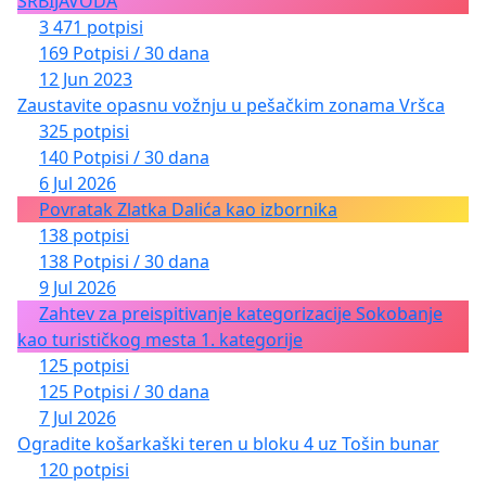
SRBIJAVODA
3 471 potpisi
169 Potpisi / 30 dana
12 Jun 2023
Zaustavite opasnu vožnju u pešačkim zonama Vršca
325 potpisi
140 Potpisi / 30 dana
6 Jul 2026
Povratak Zlatka Dalića kao izbornika
138 potpisi
138 Potpisi / 30 dana
9 Jul 2026
Zahtev za preispitivanje kategorizacije Sokobanje
kao turističkog mesta 1. kategorije
125 potpisi
125 Potpisi / 30 dana
7 Jul 2026
Ogradite košarkaški teren u bloku 4 uz Tošin bunar
120 potpisi