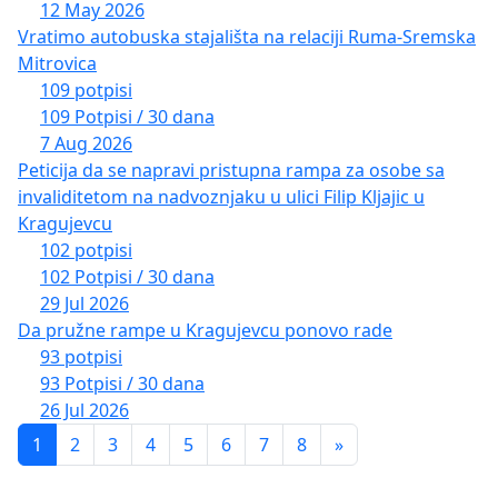
12 May 2026
Vratimo autobuska stajališta na relaciji Ruma-Sremska
Mitrovica
109 potpisi
109 Potpisi / 30 dana
7 Aug 2026
Peticija da se napravi pristupna rampa za osobe sa
invaliditetom na nadvoznjaku u ulici Filip Kljajic u
Kragujevcu
102 potpisi
102 Potpisi / 30 dana
29 Jul 2026
Da pružne rampe u Kragujevcu ponovo rade
93 potpisi
93 Potpisi / 30 dana
26 Jul 2026
1
2
3
4
5
6
7
8
»