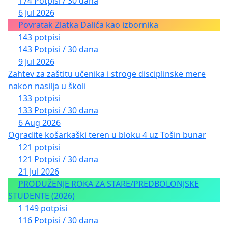
174 Potpisi / 30 dana
6 Jul 2026
Povratak Zlatka Dalića kao izbornika
143 potpisi
143 Potpisi / 30 dana
9 Jul 2026
Zahtev za zaštitu učenika i stroge disciplinske mere
nakon nasilja u školi
133 potpisi
133 Potpisi / 30 dana
6 Aug 2026
Ogradite košarkaški teren u bloku 4 uz Tošin bunar
121 potpisi
121 Potpisi / 30 dana
21 Jul 2026
PRODUŽENJE ROKA ZA STARE/PREDBOLONJSKE
STUDENTE (2026)
1 149 potpisi
116 Potpisi / 30 dana