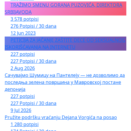
TRAŽIMO SMENU GORANA PUZOVIĆA, DIREKTORA
SRBIJAVODA
3 578 potpisi
276 Potpisi / 30 dana
12 Jun 2023
PETICIJA ZA JAČANJE ZAŠTITE DECE OD SEKSUALNOG
ISKORIŠĆAVANJA NA INTERNETU
227 potpisi
227 Potpisi / 30 dana
2 Aug 2026
Сачувајмо Шумицу на Пантелеју — не дозволимо да
последња зелена површина у Мавровској постане
депонија
227 potpisi
227 Potpisi / 30 dana
9 Jul 2026
Pružite podršku vraćanju Dejana Vorgića na posao
1 280 potpisi