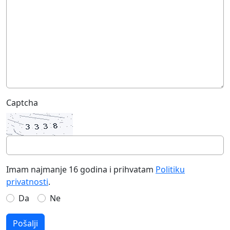
Captcha
Imam najmanje 16 godina i prihvatam
Politiku
privatnosti
.
Da
Ne
Pošalji