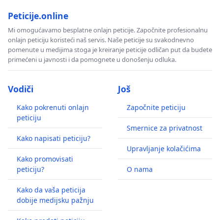
Peticije.online
Mi omogućavamo besplatne onlajn peticije. Započnite profesionalnu
onlajn peticiju koristeći naš servis. Naše peticije su svakodnevno
pomenute u medijima stoga je kreiranje peticije odličan put da budete
primećeni u javnosti i da pomognete u donošenju odluka.
Vodiči
Još
Kako pokrenuti onlajn
Započnite peticiju
peticiju
Smernice za privatnost
Kako napisati peticiju?
Upravljanje kolačićima
Kako promovisati
peticiju?
O nama
Kako da vaša peticija
dobije medijsku pažnju