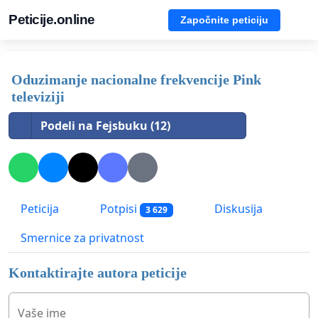
Peticije.online
Započnite peticiju
Oduzimanje nacionalne frekvencije Pink
televiziji
Podeli na Fejsbuku (12)
Peticija
Potpisi
Diskusija
3 629
Smernice za privatnost
Kontaktirajte autora peticije
Vaše ime