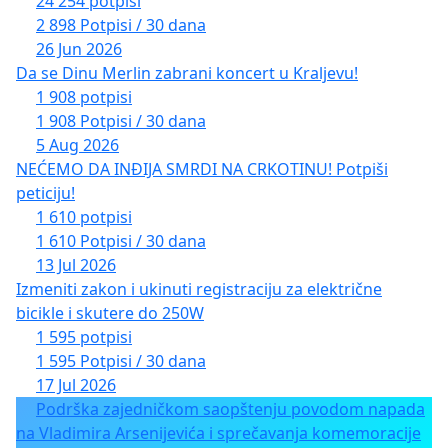
24 254 potpisi
2 898 Potpisi / 30 dana
26 Jun 2026
Da se Dinu Merlin zabrani koncert u Kraljevu!
1 908 potpisi
1 908 Potpisi / 30 dana
5 Aug 2026
NEĆEMO DA INĐIJA SMRDI NA CRKOTINU! Potpiši
peticiju!
1 610 potpisi
1 610 Potpisi / 30 dana
13 Jul 2026
Izmeniti zakon i ukinuti registraciju za električne
bicikle i skutere do 250W
1 595 potpisi
1 595 Potpisi / 30 dana
17 Jul 2026
Podrška zajedničkom saopštenju povodom napada
na Vladimira Arsenijevića i sprečavanja komemoracije