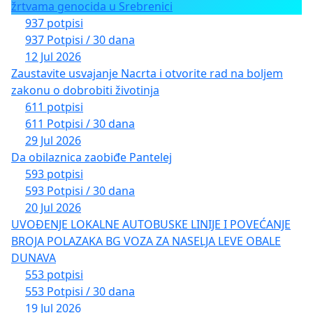
žrtvama genocida u Srebrenici
937 potpisi
937 Potpisi / 30 dana
12 Jul 2026
Zaustavite usvajanje Nacrta i otvorite rad na boljem
zakonu o dobrobiti životinja
611 potpisi
611 Potpisi / 30 dana
29 Jul 2026
Da obilaznica zaobiđe Pantelej
593 potpisi
593 Potpisi / 30 dana
20 Jul 2026
UVOĐENJE LOKALNE AUTOBUSKE LINIJE I POVEĆANJE
BROJA POLAZAKA BG VOZA ZA NASELJA LEVE OBALE
DUNAVA
553 potpisi
553 Potpisi / 30 dana
19 Jul 2026