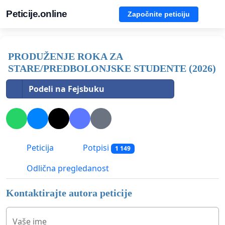
Peticije.online
Započnite peticiju
PRODUŽENJE ROKA ZA
STARE/PREDBOLONJSKE STUDENTE (2026)
Podeli na Fejsbuku
Peticija
Potpisi
1 149
Odlična pregledanost
Kontaktirajte autora peticije
Vaše ime