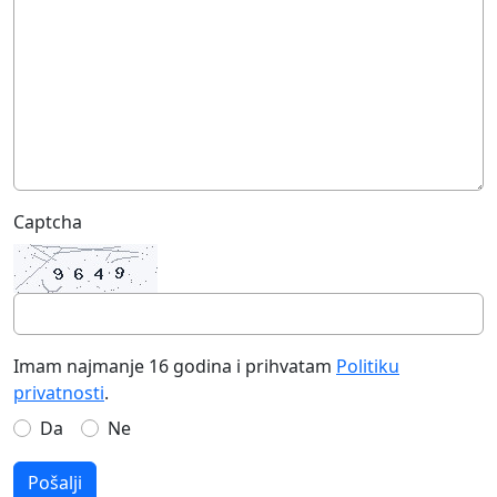
Captcha
Imam najmanje 16 godina i prihvatam
Politiku
privatnosti
.
Da
Ne
Pošalji