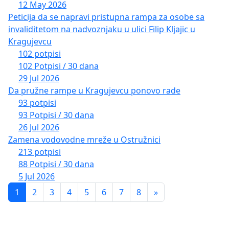
12 May 2026
Peticija da se napravi pristupna rampa za osobe sa
invaliditetom na nadvoznjaku u ulici Filip Kljajic u
Kragujevcu
102 potpisi
102 Potpisi / 30 dana
29 Jul 2026
Da pružne rampe u Kragujevcu ponovo rade
93 potpisi
93 Potpisi / 30 dana
26 Jul 2026
Zamena vodovodne mreže u Ostružnici
213 potpisi
88 Potpisi / 30 dana
5 Jul 2026
1
2
3
4
5
6
7
8
»