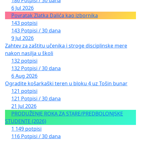
186 Potpisi / 30 dana
6 Jul 2026
Povratak Zlatka Dalića kao izbornika
143 potpisi
143 Potpisi / 30 dana
9 Jul 2026
Zahtev za zaštitu učenika i stroge disciplinske mere
nakon nasilja u školi
132 potpisi
132 Potpisi / 30 dana
6 Aug 2026
Ogradite košarkaški teren u bloku 4 uz Tošin bunar
121 potpisi
121 Potpisi / 30 dana
21 Jul 2026
PRODUŽENJE ROKA ZA STARE/PREDBOLONJSKE
STUDENTE (2026)
1 149 potpisi
116 Potpisi / 30 dana