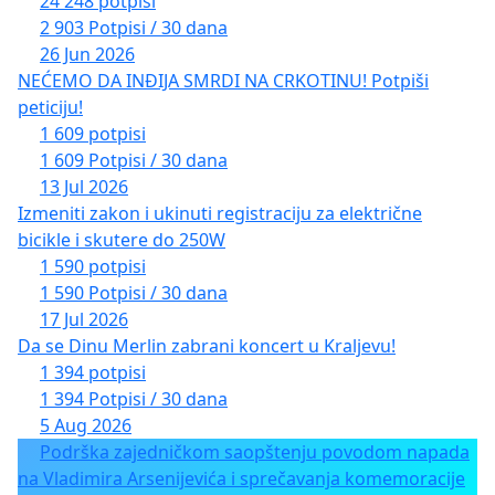
24 248 potpisi
2 903 Potpisi / 30 dana
26 Jun 2026
NEĆEMO DA INĐIJA SMRDI NA CRKOTINU! Potpiši
peticiju!
1 609 potpisi
1 609 Potpisi / 30 dana
13 Jul 2026
Izmeniti zakon i ukinuti registraciju za električne
bicikle i skutere do 250W
1 590 potpisi
1 590 Potpisi / 30 dana
17 Jul 2026
Da se Dinu Merlin zabrani koncert u Kraljevu!
1 394 potpisi
1 394 Potpisi / 30 dana
5 Aug 2026
Podrška zajedničkom saopštenju povodom napada
na Vladimira Arsenijevića i sprečavanja komemoracije