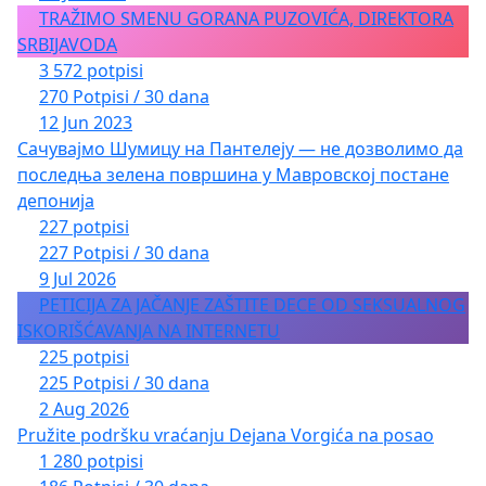
TRAŽIMO SMENU GORANA PUZOVIĆA, DIREKTORA
SRBIJAVODA
3 572 potpisi
270 Potpisi / 30 dana
12 Jun 2023
Сачувајмо Шумицу на Пантелеју — не дозволимо да
последња зелена површина у Мавровској постане
депонија
227 potpisi
227 Potpisi / 30 dana
9 Jul 2026
PETICIJA ZA JAČANJE ZAŠTITE DECE OD SEKSUALNOG
ISKORIŠĆAVANJA NA INTERNETU
225 potpisi
225 Potpisi / 30 dana
2 Aug 2026
Pružite podršku vraćanju Dejana Vorgića na posao
1 280 potpisi