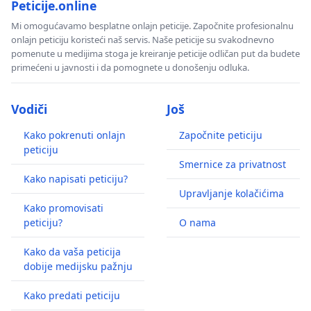
Peticije.online
Mi omogućavamo besplatne onlajn peticije. Započnite profesionalnu
onlajn peticiju koristeći naš servis. Naše peticije su svakodnevno
pomenute u medijima stoga je kreiranje peticije odličan put da budete
primećeni u javnosti i da pomognete u donošenju odluka.
Vodiči
Još
Kako pokrenuti onlajn
Započnite peticiju
peticiju
Smernice za privatnost
Kako napisati peticiju?
Upravljanje kolačićima
Kako promovisati
peticiju?
O nama
Kako da vaša peticija
dobije medijsku pažnju
Kako predati peticiju