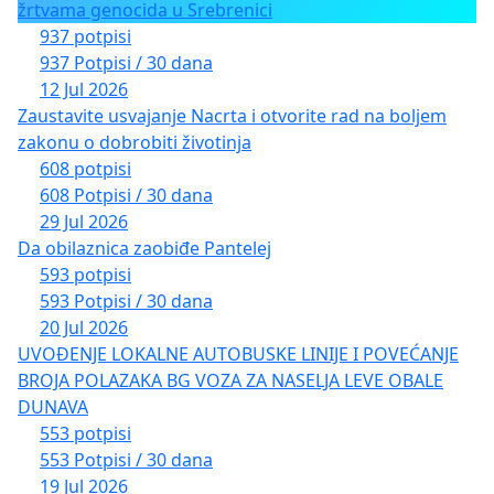
žrtvama genocida u Srebrenici
937 potpisi
937 Potpisi / 30 dana
12 Jul 2026
Zaustavite usvajanje Nacrta i otvorite rad na boljem
zakonu o dobrobiti životinja
608 potpisi
608 Potpisi / 30 dana
29 Jul 2026
Da obilaznica zaobiđe Pantelej
593 potpisi
593 Potpisi / 30 dana
20 Jul 2026
UVOĐENJE LOKALNE AUTOBUSKE LINIJE I POVEĆANJE
BROJA POLAZAKA BG VOZA ZA NASELJA LEVE OBALE
DUNAVA
553 potpisi
553 Potpisi / 30 dana
19 Jul 2026