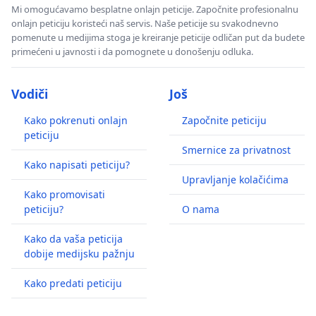
Mi omogućavamo besplatne onlajn peticije. Započnite profesionalnu
onlajn peticiju koristeći naš servis. Naše peticije su svakodnevno
pomenute u medijima stoga je kreiranje peticije odličan put da budete
primećeni u javnosti i da pomognete u donošenju odluka.
Vodiči
Još
Kako pokrenuti onlajn
Započnite peticiju
peticiju
Smernice za privatnost
Kako napisati peticiju?
Upravljanje kolačićima
Kako promovisati
peticiju?
O nama
Kako da vaša peticija
dobije medijsku pažnju
Kako predati peticiju