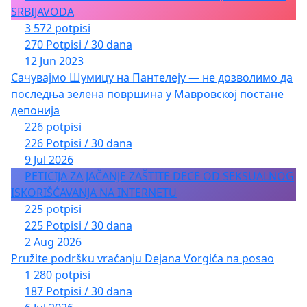
SRBIJAVODA
3 572 potpisi
270 Potpisi / 30 dana
12 Jun 2023
Сачувајмо Шумицу на Пантелеју — не дозволимо да
последња зелена површина у Мавровској постане
депонија
226 potpisi
226 Potpisi / 30 dana
9 Jul 2026
PETICIJA ZA JAČANJE ZAŠTITE DECE OD SEKSUALNOG
ISKORIŠĆAVANJA NA INTERNETU
225 potpisi
225 Potpisi / 30 dana
2 Aug 2026
Pružite podršku vraćanju Dejana Vorgića na posao
1 280 potpisi
187 Potpisi / 30 dana