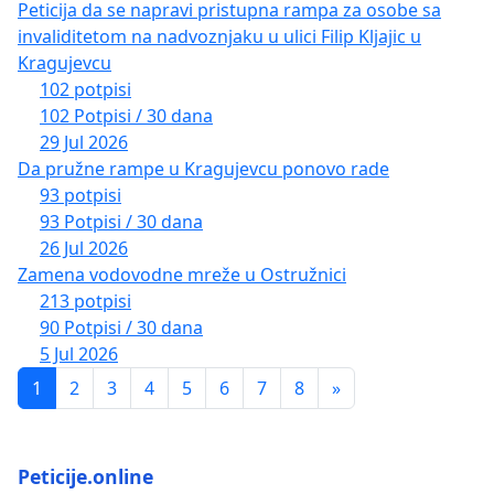
Peticija da se napravi pristupna rampa za osobe sa
invaliditetom na nadvoznjaku u ulici Filip Kljajic u
Kragujevcu
102 potpisi
102 Potpisi / 30 dana
29 Jul 2026
Da pružne rampe u Kragujevcu ponovo rade
93 potpisi
93 Potpisi / 30 dana
26 Jul 2026
Zamena vodovodne mreže u Ostružnici
213 potpisi
90 Potpisi / 30 dana
5 Jul 2026
1
2
3
4
5
6
7
8
»
Peticije.online