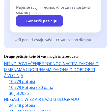
Napišite svojim rečima. AI će za vas sastaviti
snažnu peticiju.
Generiši peticiju
Vaši podaci ostaju vaši
Privatnost po dizajnu
Druge peticije koje bi vas mogle interesovati
HITNO POVLAČENJE SPORNOG NACRTA ZAKONA O
IZMENAMA I DOPUNAMA ZAKONA O DOBROBITI
ŽIVOTINJA
10 779 potpisi
10 779 Potpisi / 30 dana
30 Jul 2026
NE GASITE WIZZ AIR BAZU U BEOGRADU
24 248 potpisi