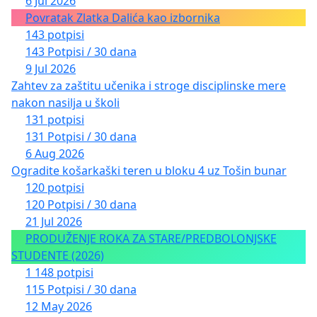
6 Jul 2026
Povratak Zlatka Dalića kao izbornika
143 potpisi
143 Potpisi / 30 dana
9 Jul 2026
Zahtev za zaštitu učenika i stroge disciplinske mere
nakon nasilja u školi
131 potpisi
131 Potpisi / 30 dana
6 Aug 2026
Ogradite košarkaški teren u bloku 4 uz Tošin bunar
120 potpisi
120 Potpisi / 30 dana
21 Jul 2026
PRODUŽENJE ROKA ZA STARE/PREDBOLONJSKE
STUDENTE (2026)
1 148 potpisi
115 Potpisi / 30 dana
12 May 2026