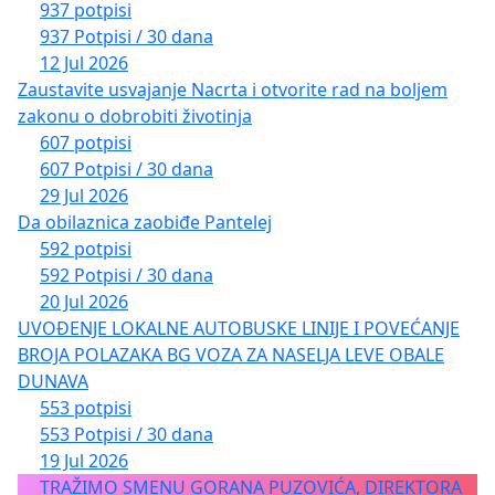
937 potpisi
937 Potpisi / 30 dana
12 Jul 2026
Zaustavite usvajanje Nacrta i otvorite rad na boljem
zakonu o dobrobiti životinja
607 potpisi
607 Potpisi / 30 dana
29 Jul 2026
Da obilaznica zaobiđe Pantelej
592 potpisi
592 Potpisi / 30 dana
20 Jul 2026
UVOĐENJE LOKALNE AUTOBUSKE LINIJE I POVEĆANJE
BROJA POLAZAKA BG VOZA ZA NASELJA LEVE OBALE
DUNAVA
553 potpisi
553 Potpisi / 30 dana
19 Jul 2026
TRAŽIMO SMENU GORANA PUZOVIĆA, DIREKTORA