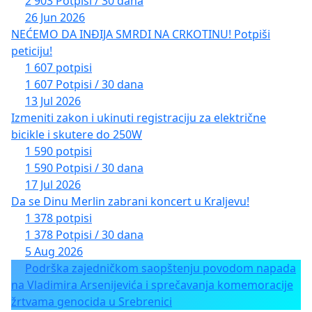
2 903 Potpisi / 30 dana
26 Jun 2026
NEĆEMO DA INĐIJA SMRDI NA CRKOTINU! Potpiši
peticiju!
1 607 potpisi
1 607 Potpisi / 30 dana
13 Jul 2026
Izmeniti zakon i ukinuti registraciju za električne
bicikle i skutere do 250W
1 590 potpisi
1 590 Potpisi / 30 dana
17 Jul 2026
Da se Dinu Merlin zabrani koncert u Kraljevu!
1 378 potpisi
1 378 Potpisi / 30 dana
5 Aug 2026
Podrška zajedničkom saopštenju povodom napada
na Vladimira Arsenijevića i sprečavanja komemoracije
žrtvama genocida u Srebrenici