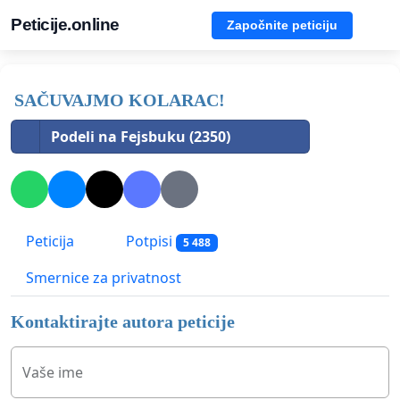
Peticije.online
Započnite peticiju
SAČUVAJMO KOLARAC!
Podeli na Fejsbuku (2350)
Peticija
Potpisi
5 488
Smernice za privatnost
Kontaktirajte autora peticije
Vaše ime