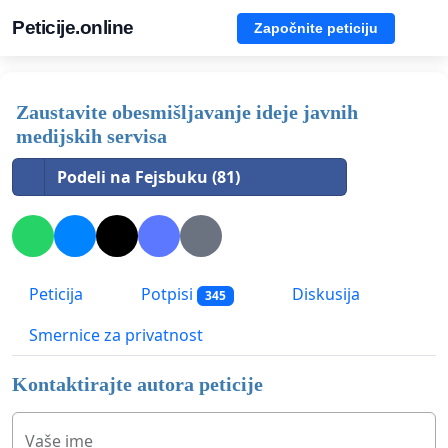
Peticije.online
Započnite peticiju
Zaustavite obesmišljavanje ideje javnih
medijskih servisa
Podeli na Fejsbuku (81)
Peticija
Potpisi
Diskusija
345
Smernice za privatnost
Kontaktirajte autora peticije
Vaše ime