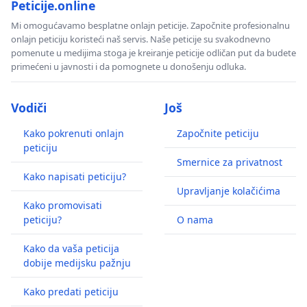
Peticije.online
Mi omogućavamo besplatne onlajn peticije. Započnite profesionalnu
onlajn peticiju koristeći naš servis. Naše peticije su svakodnevno
pomenute u medijima stoga je kreiranje peticije odličan put da budete
primećeni u javnosti i da pomognete u donošenju odluka.
Vodiči
Još
Kako pokrenuti onlajn
Započnite peticiju
peticiju
Smernice za privatnost
Kako napisati peticiju?
Upravljanje kolačićima
Kako promovisati
peticiju?
O nama
Kako da vaša peticija
dobije medijsku pažnju
Kako predati peticiju