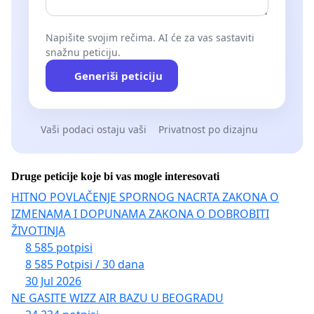
Napišite svojim rečima. AI će za vas sastaviti
snažnu peticiju.
Generiši peticiju
Vaši podaci ostaju vaši
Privatnost po dizajnu
Druge peticije koje bi vas mogle interesovati
HITNO POVLAČENJE SPORNOG NACRTA ZAKONA O
IZMENAMA I DOPUNAMA ZAKONA O DOBROBITI
ŽIVOTINJA
8 585 potpisi
8 585 Potpisi / 30 dana
30 Jul 2026
NE GASITE WIZZ AIR BAZU U BEOGRADU