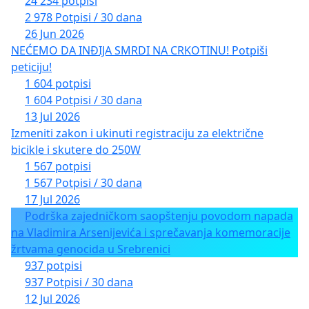
24 234 potpisi
2 978 Potpisi / 30 dana
26 Jun 2026
NEĆEMO DA INĐIJA SMRDI NA CRKOTINU! Potpiši
peticiju!
1 604 potpisi
1 604 Potpisi / 30 dana
13 Jul 2026
Izmeniti zakon i ukinuti registraciju za električne
bicikle i skutere do 250W
1 567 potpisi
1 567 Potpisi / 30 dana
17 Jul 2026
Podrška zajedničkom saopštenju povodom napada
na Vladimira Arsenijevića i sprečavanja komemoracije
žrtvama genocida u Srebrenici
937 potpisi
937 Potpisi / 30 dana
12 Jul 2026