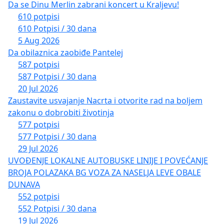
Da se Dinu Merlin zabrani koncert u Kraljevu!
610 potpisi
610 Potpisi / 30 dana
5 Aug 2026
Da obilaznica zaobiđe Pantelej
587 potpisi
587 Potpisi / 30 dana
20 Jul 2026
Zaustavite usvajanje Nacrta i otvorite rad na boljem
zakonu o dobrobiti životinja
577 potpisi
577 Potpisi / 30 dana
29 Jul 2026
UVOĐENJE LOKALNE AUTOBUSKE LINIJE I POVEĆANJE
BROJA POLAZAKA BG VOZA ZA NASELJA LEVE OBALE
DUNAVA
552 potpisi
552 Potpisi / 30 dana
19 Jul 2026