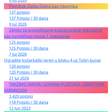
6 Jul 2026
Povratak Zlatka Dalića kao izbornika
137 potpisi
137 Potpisi / 30 dana
9 Jul 2026
Zahtev za preispitivanje kategorizacije Sokobanje
kao turističkog mesta 1. kategorije
125 potpisi
125 Potpisi / 30 dana
7 Jul 2026
Ogradite košarkaški teren u bloku 4 uz Tošin bunar
120 potpisi
120 Potpisi / 30 dana
21 Jul 2026
TRAŽIMO SMENU GORANA PUZOVIĆA, DIREKTORA
SRBIJAVODA
3 420 potpisi
118 Potpisi / 30 dana
12 Jun 2023