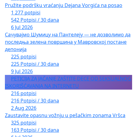
Pružite podršku vraćanju Dejana Vorgića na posao
1 277 potpisi
542 Potpisi / 30 dana
6 Jul 2026
Сачувајмо Шумицу на Пантелеју — не дозволимо да
последња зелена површина у Мавровској постане
депонија
225 potpisi
225 Potpisi / 30 dana
9 Jul 2026
PETICIJA ZA JAČANJE ZAŠTITE DECE OD SEKSUALNOG
ISKORIŠĆAVANJA NA INTERNETU
216 potpisi
216 Potpisi / 30 dana
2 Aug 2026
Zaustavite opasnu vožnju u pešačkim zonama Vršca
325 potpisi
163 Potpisi / 30 dana