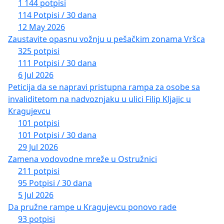
1 144 potpisi
114 Potpisi / 30 dana
12 May 2026
Zaustavite opasnu vožnju u pešačkim zonama Vršca
325 potpisi
111 Potpisi / 30 dana
6 Jul 2026
Peticija da se napravi pristupna rampa za osobe sa
invaliditetom na nadvoznjaku u ulici Filip Kljajic u
Kragujevcu
101 potpisi
101 Potpisi / 30 dana
29 Jul 2026
Zamena vodovodne mreže u Ostružnici
211 potpisi
95 Potpisi / 30 dana
5 Jul 2026
Da pružne rampe u Kragujevcu ponovo rade
93 potpisi