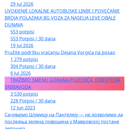
29 Jul 2026
UVOĐENJE LOKALNE AUTOBUSKE LINIJE I POVEĆANJE
BROJA POLAZAKA BG VOZA ZA NASELJA LEVE OBALE
DUNAVA
553 potpisi
553 Potpisi / 30 dana
19 Jul 2026
Pružite podršku vraćanju Dejana Vorgića na posao
1 279 potpisi
304 Potpisi / 30 dana
6 Jul 2026
TRAŽIMO SMENU GORANA PUZOVIĆA, DIREKTORA
SRBIJAVODA
3 530 potpisi
228 Potpisi / 30 dana
12 Jun 2023
Сачувајмо Шумицу на Пантелеју — не дозволимо да
последња зелена површина у Мавровској постане
депонија