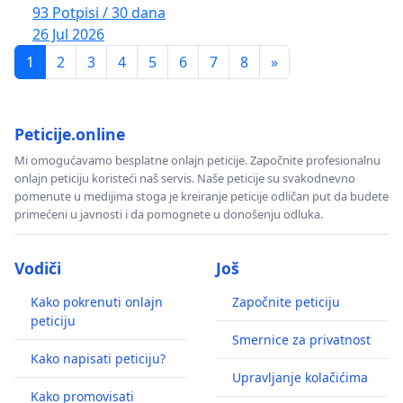
93 Potpisi / 30 dana
26 Jul 2026
1
2
3
4
5
6
7
8
»
Peticije.online
Mi omogućavamo besplatne onlajn peticije. Započnite profesionalnu
onlajn peticiju koristeći naš servis. Naše peticije su svakodnevno
pomenute u medijima stoga je kreiranje peticije odličan put da budete
primećeni u javnosti i da pomognete u donošenju odluka.
Vodiči
Još
Kako pokrenuti onlajn
Započnite peticiju
peticiju
Smernice za privatnost
Kako napisati peticiju?
Upravljanje kolačićima
Kako promovisati