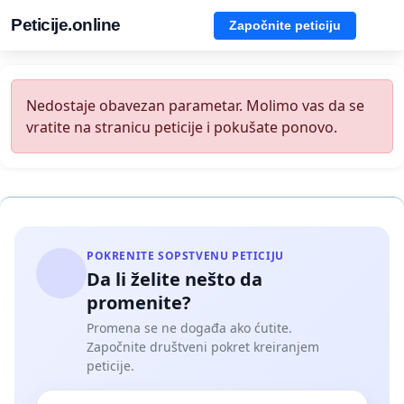
Peticije.online
Započnite peticiju
Nedostaje obavezan parametar. Molimo vas da se
vratite na stranicu peticije i pokušate ponovo.
POKRENITE SOPSTVENU PETICIJU
Da li želite nešto da
promenite?
Promena se ne događa ako ćutite.
Započnite društveni pokret kreiranjem
peticije.