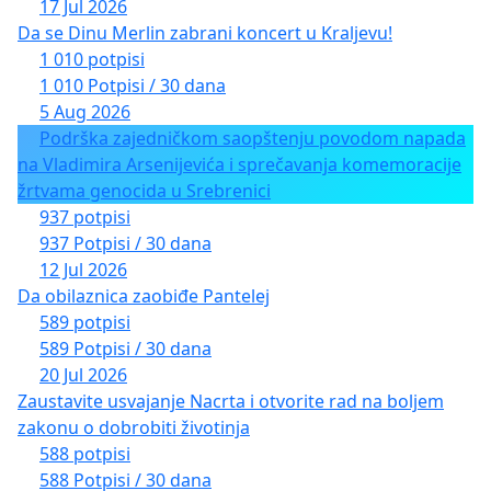
17 Jul 2026
Da se Dinu Merlin zabrani koncert u Kraljevu!
1 010 potpisi
1 010 Potpisi / 30 dana
5 Aug 2026
Podrška zajedničkom saopštenju povodom napada
na Vladimira Arsenijevića i sprečavanja komemoracije
žrtvama genocida u Srebrenici
937 potpisi
937 Potpisi / 30 dana
12 Jul 2026
Da obilaznica zaobiđe Pantelej
589 potpisi
589 Potpisi / 30 dana
20 Jul 2026
Zaustavite usvajanje Nacrta i otvorite rad na boljem
zakonu o dobrobiti životinja
588 potpisi
588 Potpisi / 30 dana