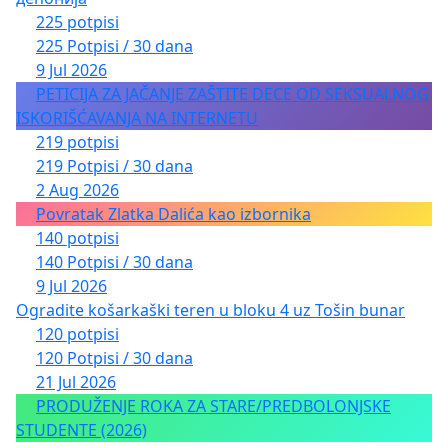
225 potpisi
225 Potpisi / 30 dana
9 Jul 2026
PETICIJA ZA JAČANJE ZAŠTITE DECE OD SEKSUALNOG
ISKORIŠĆAVANJA NA INTERNETU
219 potpisi
219 Potpisi / 30 dana
2 Aug 2026
Povratak Zlatka Dalića kao izbornika
140 potpisi
140 Potpisi / 30 dana
9 Jul 2026
Ogradite košarkaški teren u bloku 4 uz Tošin bunar
120 potpisi
120 Potpisi / 30 dana
21 Jul 2026
PRODUŽENJE ROKA ZA STARE/PREDBOLONJSKE
STUDENTE (2026)