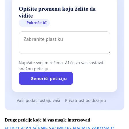
Opišite promenu koju želite da
vidite
Pokreće AI
Napišite svojim rečima. AI će za vas sastaviti
snažnu peticiju.
Generiši peticiju
Vaši podaci ostaju vaši
Privatnost po dizajnu
Druge peticije koje bi vas mogle interesovati
HITNO POVLAČENJE SPORNOG NACRTA ZAKONA O