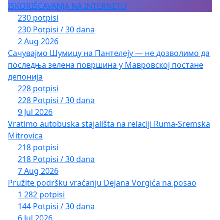
ISKORIŠĆAVANJA NA INTERNETU
230 potpisi
230 Potpisi / 30 dana
2 Aug 2026
Сачувајмо Шумицу на Пантелеју — не дозволимо да
последња зелена површина у Мавровској постане
депонија
228 potpisi
228 Potpisi / 30 dana
9 Jul 2026
Vratimo autobuska stajališta na relaciji Ruma-Sremska
Mitrovica
218 potpisi
218 Potpisi / 30 dana
7 Aug 2026
Pružite podršku vraćanju Dejana Vorgića na posao
1 282 potpisi
144 Potpisi / 30 dana
6 Jul 2026