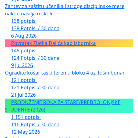
Zahtev za zaštitu učenika i stroge disciplinske mere
nakon nasilja u školi
138 potpisi
138 Potpisi / 30 dana
6 Aug 2026
Povratak Zlatka Dalića kao izbornika
145 potpisi
124 Potpisi / 30 dana
9 Jul 2026
Ogradite košarkaški teren u bloku 4 uz Tošin bunar
121 potpisi
121 Potpisi / 30 dana
21 Jul 2026
PRODUŽENJE ROKA ZA STARE/PREDBOLONJSKE
STUDENTE (2026)
1 151 potpisi
116 Potpisi / 30 dana
12 May 2026