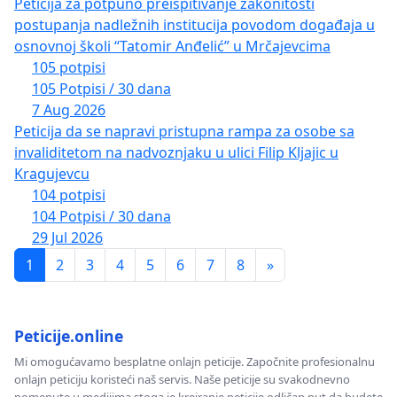
Peticija za potpuno preispitivanje zakonitosti
postupanja nadležnih institucija povodom događaja u
osnovnoj školi “Tatomir Anđelić” u Mrčajevcima
105 potpisi
105 Potpisi / 30 dana
7 Aug 2026
Peticija da se napravi pristupna rampa za osobe sa
invaliditetom na nadvoznjaku u ulici Filip Kljajic u
Kragujevcu
104 potpisi
104 Potpisi / 30 dana
29 Jul 2026
1
2
3
4
5
6
7
8
»
Peticije.online
Mi omogućavamo besplatne onlajn peticije. Započnite profesionalnu
onlajn peticiju koristeći naš servis. Naše peticije su svakodnevno
pomenute u medijima stoga je kreiranje peticije odličan put da budete