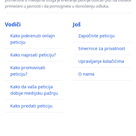
primećeni u javnosti i da pomognete u donošenju odluka.
Vodiči
Još
Kako pokrenuti onlajn
Započnite peticiju
peticiju
Smernice za privatnost
Kako napisati peticiju?
Upravljanje kolačićima
Kako promovisati
peticiju?
O nama
Kako da vaša peticija
dobije medijsku pažnju
Kako predati peticiju