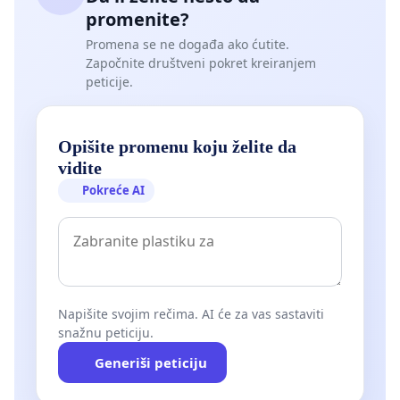
promenite?
Promena se ne događa ako ćutite.
Započnite društveni pokret kreiranjem
peticije.
Opišite promenu koju želite da
vidite
Pokreće AI
Napišite svojim rečima. AI će za vas sastaviti
snažnu peticiju.
Generiši peticiju