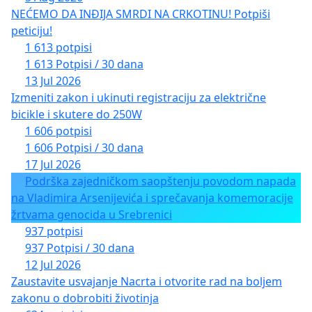
NEĆEMO DA INĐIJA SMRDI NA CRKOTINU! Potpiši
peticiju!
1 613 potpisi
1 613 Potpisi / 30 dana
13 Jul 2026
Izmeniti zakon i ukinuti registraciju za električne
bicikle i skutere do 250W
1 606 potpisi
1 606 Potpisi / 30 dana
17 Jul 2026
Podrška zajedničkom saopštenju povodom napada
na Vladimira Arsenijevića i sprečavanja komemoracije
žrtvama genocida u Srebrenici
937 potpisi
937 Potpisi / 30 dana
12 Jul 2026
Zaustavite usvajanje Nacrta i otvorite rad na boljem
zakonu o dobrobiti životinja