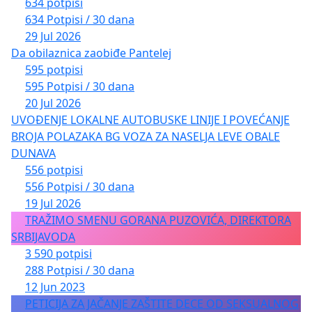
634 potpisi
634 Potpisi / 30 dana
29 Jul 2026
Da obilaznica zaobiđe Pantelej
595 potpisi
595 Potpisi / 30 dana
20 Jul 2026
UVOĐENJE LOKALNE AUTOBUSKE LINIJE I POVEĆANJE
BROJA POLAZAKA BG VOZA ZA NASELJA LEVE OBALE
DUNAVA
556 potpisi
556 Potpisi / 30 dana
19 Jul 2026
TRAŽIMO SMENU GORANA PUZOVIĆA, DIREKTORA
SRBIJAVODA
3 590 potpisi
288 Potpisi / 30 dana
12 Jun 2023
PETICIJA ZA JAČANJE ZAŠTITE DECE OD SEKSUALNOG