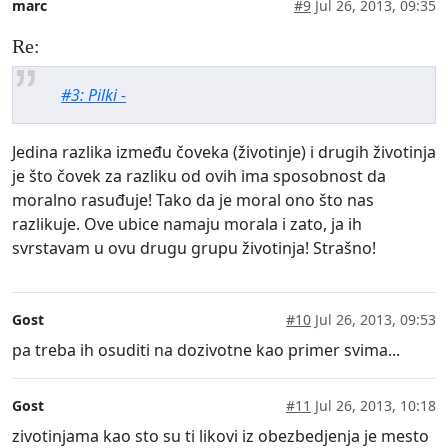
marc
#9
Jul 26, 2013, 09:35
Re:
#3: Pilki -
Jedina razlika između čoveka (životinje) i drugih životinja
je što čovek za razliku od ovih ima sposobnost da
moralno rasuđuje! Tako da je moral ono što nas
razlikuje. Ove ubice namaju morala i zato, ja ih
svrstavam u ovu drugu grupu životinja! Strašno!
Gost
#10
Jul 26, 2013, 09:53
pa treba ih osuditi na dozivotne kao primer svima...
Gost
#11
Jul 26, 2013, 10:18
zivotinjama kao sto su ti likovi iz obezbedjenja je mesto