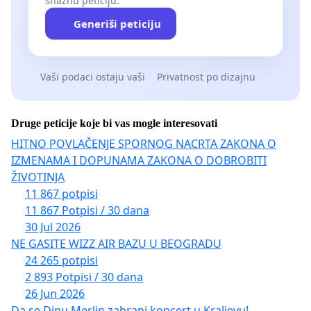
snažnu peticiju.
Generiši peticiju
Vaši podaci ostaju vaši
Privatnost po dizajnu
Druge peticije koje bi vas mogle interesovati
HITNO POVLAČENJE SPORNOG NACRTA ZAKONA O
IZMENAMA I DOPUNAMA ZAKONA O DOBROBITI
ŽIVOTINJA
11 867 potpisi
11 867 Potpisi / 30 dana
30 Jul 2026
NE GASITE WIZZ AIR BAZU U BEOGRADU
24 265 potpisi
2 893 Potpisi / 30 dana
26 Jun 2026
Da se Dinu Merlin zabrani koncert u Kraljevu!