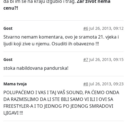
da bi im se na kraju izgubio i trag.
Zar zivot nema
cenu?!
Gost
#6
Jul 26, 2013, 09:12
Stvarno nemam komentara, ovo je sramota 21. vjeka i
ljudi koji zive u njemu. Osuditi ih obavezno !!!
Gost
#7
Jul 26, 2013, 09:15
stoka nabildovana pandurska!
Mama tvoja
#8
Jul 26, 2013, 09:23
POLUPAĆEMO I VAS I TAJ VAŠ SOUND, PA ĆEMO ONDA
DA RAZMISLIMO DA LI STE BILI SAMO VI ILI I OVI SA
FREESTYLER-A I TO JEDNOG PO JEDNOG SMRADOVI
LJIGAVI !!!