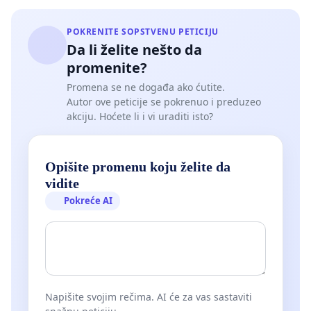
POKRENITE SOPSTVENU PETICIJU
Da li želite nešto da
promenite?
Promena se ne događa ako ćutite.
Autor ove peticije se pokrenuo i preduzeo
akciju. Hoćete li i vi uraditi isto?
Opišite promenu koju želite da
vidite
Pokreće AI
Napišite svojim rečima. AI će za vas sastaviti