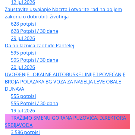
12 Jul 2026
Zaustavite usvajanje Nacrta i otvorite rad na boljem
zakonu o dobrobiti životinja
628 potpisi
628 Potpisi / 30 dana
29 Jul 2026
Da obilaznica zaobiđe Pantelej
595 potpisi
595 Potpisi / 30 dana
20 Jul 2026
UVOĐENJE LOKALNE AUTOBUSKE LINIJE I POVEĆANJE
BROJA POLAZAKA BG VOZA ZA NASELJA LEVE OBALE
DUNAVA
555 potpisi
555 Potpisi / 30 dana
19 Jul 2026
TRAŽIMO SMENU GORANA PUZOVIĆA, DIREKTORA
SRBIJAVODA
3 586 potpisi