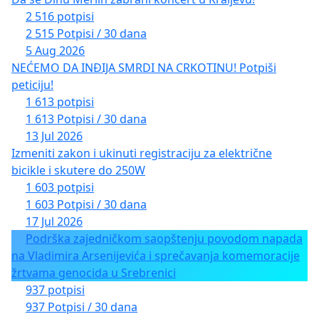
2 516 potpisi
2 515 Potpisi / 30 dana
5 Aug 2026
NEĆEMO DA INĐIJA SMRDI NA CRKOTINU! Potpiši
peticiju!
1 613 potpisi
1 613 Potpisi / 30 dana
13 Jul 2026
Izmeniti zakon i ukinuti registraciju za električne
bicikle i skutere do 250W
1 603 potpisi
1 603 Potpisi / 30 dana
17 Jul 2026
Podrška zajedničkom saopštenju povodom napada
na Vladimira Arsenijevića i sprečavanja komemoracije
žrtvama genocida u Srebrenici
937 potpisi
937 Potpisi / 30 dana