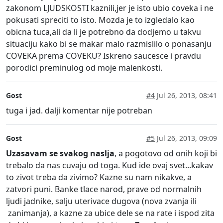
zakonom LJUDSKOSTI kaznili,jer je isto ubio coveka i ne
pokusati spreciti to isto. Mozda je to izgledalo kao
obicna tuca,ali da li je potrebno da dodjemo u takvu
situaciju kako bi se makar malo razmislilo o ponasanju
COVEKA prema COVEKU? Iskreno saucesce i pravdu
porodici preminulog od moje malenkosti.
Gost
#4
Jul 26, 2013, 08:41
tuga i jad. dalji komentar nije potreban
Gost
#5
Jul 26, 2013, 09:09
Uzasavam se svakog naslja
, a pogotovo od onih koji bi
trebalo da nas cuvaju od toga. Kud ide ovaj svet...kakav
to zivot treba da zivimo? Kazne su nam nikakve, a
zatvori puni. Banke tlace narod, prave od normalnih
ljudi jadnike, salju uterivace dugova (nova zvanja ili
zanimanja), a kazne za ubice dele se na rate i ispod zita