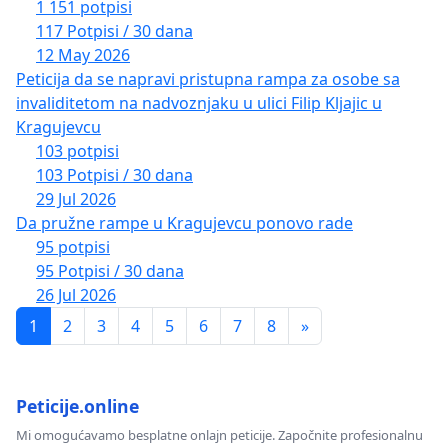
1 151 potpisi
117 Potpisi / 30 dana
12 May 2026
Peticija da se napravi pristupna rampa za osobe sa
invaliditetom na nadvoznjaku u ulici Filip Kljajic u
Kragujevcu
103 potpisi
103 Potpisi / 30 dana
29 Jul 2026
Da pružne rampe u Kragujevcu ponovo rade
95 potpisi
95 Potpisi / 30 dana
26 Jul 2026
1
2
3
4
5
6
7
8
»
Peticije.online
Mi omogućavamo besplatne onlajn peticije. Započnite profesionalnu