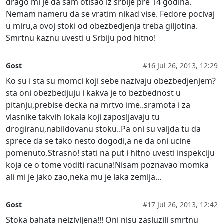
drago mi je da sam otisao iz srbije pre 14 godina.
Nemam nameru da se vratim nikad vise. Fedore pocivaj
u miru,a ovoj stoki od obezbedjenja treba giljotina.
Smrtnu kaznu uvesti u Srbiju pod hitno!
Gost
#16
Jul 26, 2013, 12:29
Ko su i sta su momci koji sebe nazivaju obezbedjenjem?
sta oni obezbedjuju i kakva je to bezbednost u
pitanju,prebise decka na mrtvo ime..sramota i za
vlasnike takvih lokala koji zaposljavaju tu
drogiranu,nabildovanu stoku..Pa oni su valjda tu da
sprece da se tako nesto dogodi,a ne da oni ucine
pomenuto.Strasno! stati na put i hitno uvesti inspekciju
koja ce o tome voditi racuna!Nisam poznavao momka
ali mi je jako zao,neka mu je laka zemlja...
Gost
#17
Jul 26, 2013, 12:42
Stoka bahata neizivljena!!! Oni nisu zasluzili smrtnu