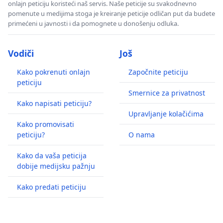
onlajn peticiju koristeći naš servis. Naše peticije su svakodnevno
pomenute u medijima stoga je kreiranje peticije odličan put da budete
primećeni u javnosti i da pomognete u donošenju odluka.
Vodiči
Još
Kako pokrenuti onlajn
Započnite peticiju
peticiju
Smernice za privatnost
Kako napisati peticiju?
Upravljanje kolačićima
Kako promovisati
peticiju?
O nama
Kako da vaša peticija
dobije medijsku pažnju
Kako predati peticiju