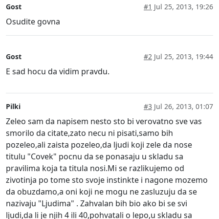
Gost
#1
Jul 25, 2013, 19:26
Osudite govna
Gost
#2
Jul 25, 2013, 19:44
E sad hocu da vidim pravdu.
Pilki
#3
Jul 26, 2013, 01:07
Zeleo sam da napisem nesto sto bi verovatno sve vas
smorilo da citate,zato necu ni pisati,samo bih
pozeleo,ali zaista pozeleo,da ljudi koji zele da nose
titulu "Covek" pocnu da se ponasaju u skladu sa
pravilima koja ta titula nosi.Mi se razlikujemo od
zivotinja po tome sto svoje instinkte i nagone mozemo
da obuzdamo,a oni koji ne mogu ne zasluzuju da se
nazivaju "Ljudima" . Zahvalan bih bio ako bi se svi
ljudi,da li je njih 4 ili 40,pohvatali o lepo,u skladu sa