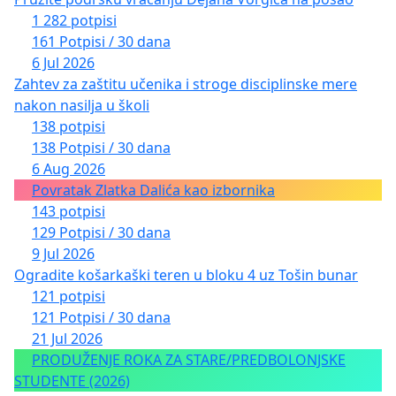
1 282 potpisi
161 Potpisi / 30 dana
6 Jul 2026
Zahtev za zaštitu učenika i stroge disciplinske mere
nakon nasilja u školi
138 potpisi
138 Potpisi / 30 dana
6 Aug 2026
Povratak Zlatka Dalića kao izbornika
143 potpisi
129 Potpisi / 30 dana
9 Jul 2026
Ogradite košarkaški teren u bloku 4 uz Tošin bunar
121 potpisi
121 Potpisi / 30 dana
21 Jul 2026
PRODUŽENJE ROKA ZA STARE/PREDBOLONJSKE
STUDENTE (2026)