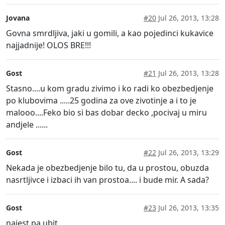
Jovana
#20
Jul 26, 2013, 13:28
Govna smrdljiva, jaki u gomili, a kao pojedinci kukavice
najjadnije! OLOS BRE!!!
Gost
#21
Jul 26, 2013, 13:28
Stasno....u kom gradu zivimo i ko radi ko obezbedjenje
po klubovima .....25 godina za ove zivotinje a i to je
malooo....Feko bio si bas dobar decko ,pocivaj u miru
andjele ......
Gost
#22
Jul 26, 2013, 13:29
Nekada je obezbedjenje bilo tu, da u prostou, obuzda
nasrtljivce i izbaci ih van prostoa.... i bude mir. A sada?
Gost
#23
Jul 26, 2013, 13:35
najest pa ubit