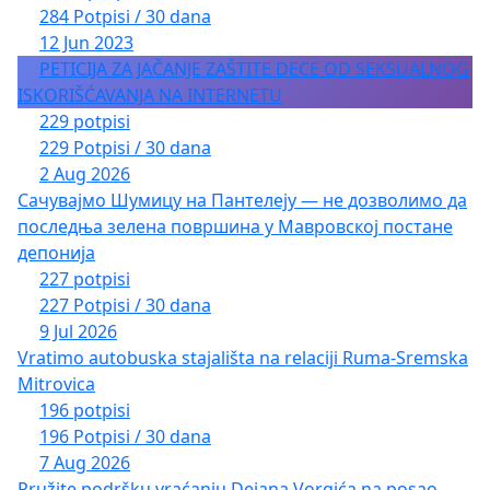
284 Potpisi / 30 dana
12 Jun 2023
PETICIJA ZA JAČANJE ZAŠTITE DECE OD SEKSUALNOG
ISKORIŠĆAVANJA NA INTERNETU
229 potpisi
229 Potpisi / 30 dana
2 Aug 2026
Сачувајмо Шумицу на Пантелеју — не дозволимо да
последња зелена површина у Мавровској постане
депонија
227 potpisi
227 Potpisi / 30 dana
9 Jul 2026
Vratimo autobuska stajališta na relaciji Ruma-Sremska
Mitrovica
196 potpisi
196 Potpisi / 30 dana
7 Aug 2026
Pružite podršku vraćanju Dejana Vorgića na posao