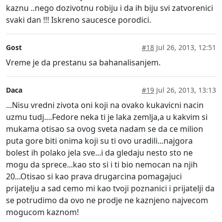
kaznu ..nego dozivotnu robiju i da ih biju svi zatvorenici
svaki dan !!! Iskreno saucesce porodici.
Gost
#18
Jul 26, 2013, 12:51
Vreme je da prestanu sa bahanalisanjem.
Daca
#19
Jul 26, 2013, 13:13
...Nisu vredni zivota oni koji na ovako kukavicni nacin
uzmu tudj....Fedore neka ti je laka zemlja,a u kakvim si
mukama otisao sa ovog sveta nadam se da ce milion
puta gore biti onima koji su ti ovo uradili...najgora
bolest ih polako jela sve...i da gledaju nesto sto ne
mogu da sprece...kao sto si i ti bio nemocan na njih
20...Otisao si kao prava drugarcina pomagajuci
prijatelju a sad cemo mi kao tvoji poznanici i prijatelji da
se potrudimo da ovo ne prodje ne kaznjeno najvecom
mogucom kaznom!