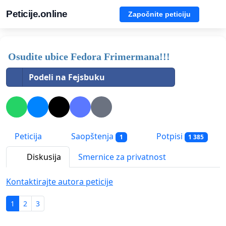
Peticije.online
Započnite peticiju
Osudite ubice Fedora Frimermana!!!
Podeli na Fejsbuku
Peticija
Saopštenja
Potpisi
1
1 385
Diskusija
Smernice za privatnost
Kontaktirajte autora peticije
1
2
3