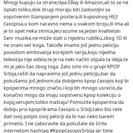
Mnogi kupuju sa strane,tipa EBay ili Amazon,ali to se ne
isplati toliko,dok drugi moraju biti zadovoljni sa
sopstvenim štampanjem postera,ili kupovinog HEJ!
časopisa,u kom naravno nema u svakom broju,ili ima ali
je to opet neka sitnica,jer,razume se,jedan kvalitetan
žanr muzike,ne može stati u nijednu rubliku,zbog 1D ili
ne znam već koga. Takođe imamo još jednu peticiju
povodom emitovanja korejskih serija,koju nijedna
televizija nije videla,te je na neki načim otpala ta ideja,te
mi je jako žao zbog toga. Zato smo mi u grupi KPOP
Srbija,rešili da napravimo još jednu peticiju,bar da
pokušamo još jednom,da dobijemo kpop časopis koji bi
kpoperima mnogo značio,i koji bh mnogo usrećio,da
konačno mogu da imaju sopstvenu kpop kolekciju o
kojoj,verujem,toliko maštaju! Pomozite kpoperima da
dobiju prvi kpop/drama časopis u Srbiji,tako što ćete
dati svoj potpis ovoj peticiji da bi nas neko barem
primetio. I ne zaboravite da pokušate da širite
internetom hashtag #KpopčasopisSrbija jer time