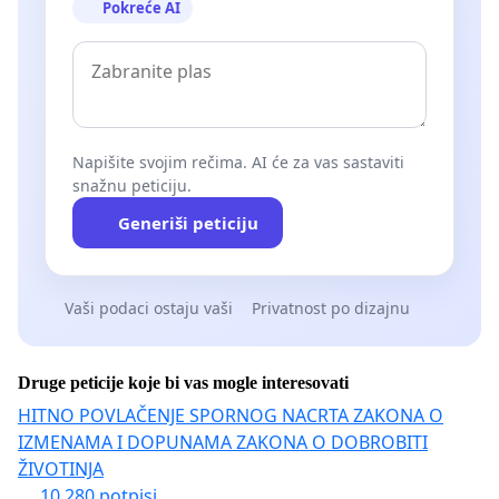
Pokreće AI
Napišite svojim rečima. AI će za vas sastaviti
snažnu peticiju.
Generiši peticiju
Vaši podaci ostaju vaši
Privatnost po dizajnu
Druge peticije koje bi vas mogle interesovati
HITNO POVLAČENJE SPORNOG NACRTA ZAKONA O
IZMENAMA I DOPUNAMA ZAKONA O DOBROBITI
ŽIVOTINJA
10 280 potpisi