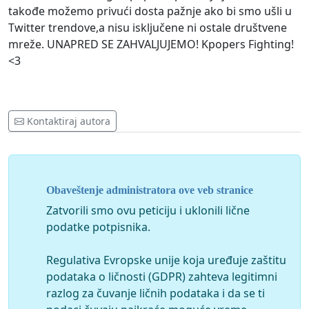
takođe možemo privući dosta pažnje ako bi smo ušli u
Twitter trendove,a nisu isključene ni ostale društvene
mreže. UNAPRED SE ZAHVALJUJEMO! Kpopers Fighting!
<3
Kontaktiraj autora
Obaveštenje administratora ove veb stranice
Zatvorili smo ovu peticiju i uklonili lične
podatke potpisnika.
Regulativa Evropske unije koja uređuje zaštitu
podataka o ličnosti (GDPR) zahteva legitimni
razlog za čuvanje ličnih podataka i da se ti