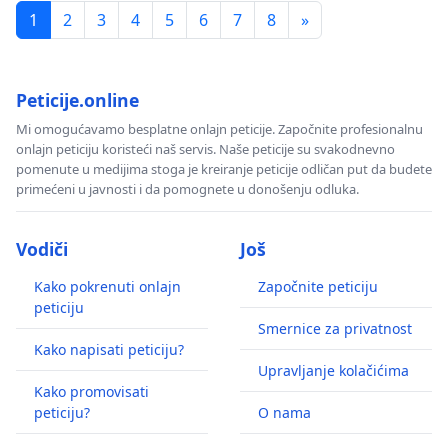
1
2
3
4
5
6
7
8
»
Peticije.online
Mi omogućavamo besplatne onlajn peticije. Započnite profesionalnu
onlajn peticiju koristeći naš servis. Naše peticije su svakodnevno
pomenute u medijima stoga je kreiranje peticije odličan put da budete
primećeni u javnosti i da pomognete u donošenju odluka.
Vodiči
Još
Kako pokrenuti onlajn
Započnite peticiju
peticiju
Smernice za privatnost
Kako napisati peticiju?
Upravljanje kolačićima
Kako promovisati
peticiju?
O nama