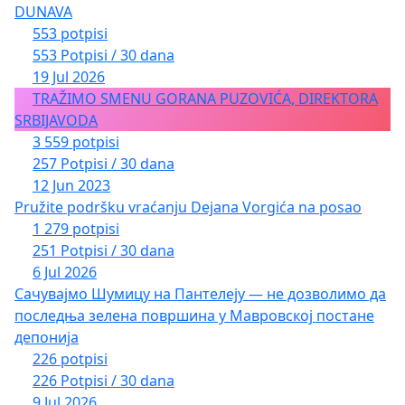
DUNAVA
553 potpisi
553 Potpisi / 30 dana
19 Jul 2026
TRAŽIMO SMENU GORANA PUZOVIĆA, DIREKTORA
SRBIJAVODA
3 559 potpisi
257 Potpisi / 30 dana
12 Jun 2023
Pružite podršku vraćanju Dejana Vorgića na posao
1 279 potpisi
251 Potpisi / 30 dana
6 Jul 2026
Сачувајмо Шумицу на Пантелеју — не дозволимо да
последња зелена површина у Мавровској постане
депонија
226 potpisi
226 Potpisi / 30 dana
9 Jul 2026