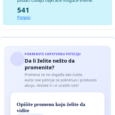
podaci čuvaju najkraće moguće vreme.
541
Potpisi
POKRENITE SOPSTVENU PETICIJU
Da li želite nešto da
promenite?
Promena se ne događa ako ćutite.
Autor ove peticije se pokrenuo i preduzeo
akciju. Hoćete li i vi uraditi isto?
Opišite promenu koju želite da
vidite