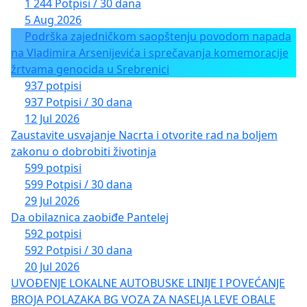
1 244 Potpisi / 30 dana
5 Aug 2026
Podrška zajedničkom saopštenju povodom napada
na Vladimira Arsenijevića i sprečavanja komemoracije
žrtvama genocida u Srebrenici
937 potpisi
937 Potpisi / 30 dana
12 Jul 2026
Zaustavite usvajanje Nacrta i otvorite rad na boljem
zakonu o dobrobiti životinja
599 potpisi
599 Potpisi / 30 dana
29 Jul 2026
Da obilaznica zaobiđe Pantelej
592 potpisi
592 Potpisi / 30 dana
20 Jul 2026
UVOĐENJE LOKALNE AUTOBUSKE LINIJE I POVEĆANJE
BROJA POLAZAKA BG VOZA ZA NASELJA LEVE OBALE