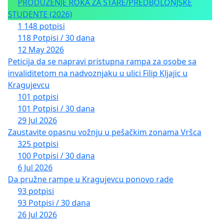
PRODUŽENJE ROKA ZA STARE/PREDBOLONJSKE
STUDENTE (2026)
1 148 potpisi
118 Potpisi / 30 dana
12 May 2026
Peticija da se napravi pristupna rampa za osobe sa
invaliditetom na nadvoznjaku u ulici Filip Kljajic u
Kragujevcu
101 potpisi
101 Potpisi / 30 dana
29 Jul 2026
Zaustavite opasnu vožnju u pešačkim zonama Vršca
325 potpisi
100 Potpisi / 30 dana
6 Jul 2026
Da pružne rampe u Kragujevcu ponovo rade
93 potpisi
93 Potpisi / 30 dana
26 Jul 2026