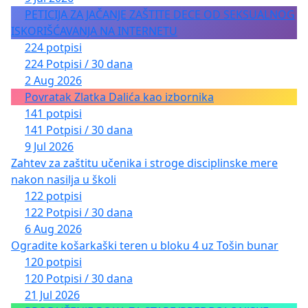
PETICIJA ZA JAČANJE ZAŠTITE DECE OD SEKSUALNOG
ISKORIŠĆAVANJA NA INTERNETU
224 potpisi
224 Potpisi / 30 dana
2 Aug 2026
Povratak Zlatka Dalića kao izbornika
141 potpisi
141 Potpisi / 30 dana
9 Jul 2026
Zahtev za zaštitu učenika i stroge disciplinske mere
nakon nasilja u školi
122 potpisi
122 Potpisi / 30 dana
6 Aug 2026
Ogradite košarkaški teren u bloku 4 uz Tošin bunar
120 potpisi
120 Potpisi / 30 dana
21 Jul 2026