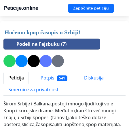
Peticije.online
Započnite peticiju
Hoćemo kpop časopis u Srbiji!
Podeli na Fejsbuku (7)
Peticija
Potpisi
Diskusija
541
Smernice za privatnost
Širom Srbije i Balkana,postoji mnogo ljudi koji vole
Kpop i korejske drame. Međutim,kao što već mnogi
znaju,u Srbiji kpoperi (fanovi),jako teško dolaze
postera,sličica,časopisa,iliti uopšteno,kpop materijala.