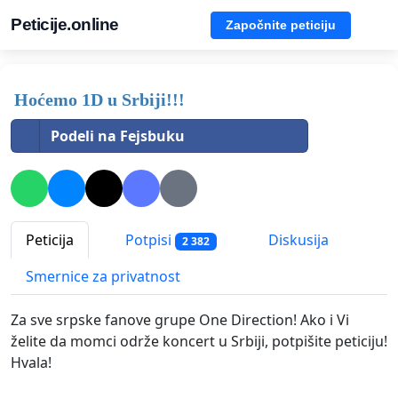
Peticije.online
Započnite peticiju
Hoćemo 1D u Srbiji!!!
Podeli na Fejsbuku
Peticija
Potpisi
Diskusija
2 382
Smernice za privatnost
Za sve srpske fanove grupe One Direction! Ako i Vi
želite da momci održe koncert u Srbiji, potpišite peticiju!
Hvala!