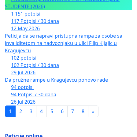
STUDENTE (2026)
1 151 potpisi
117 Potpisi / 30 dana
12 May 2026
Peticija da se napravi pristupna rampa za osobe sa
invaliditetom na nadvoznjaku u ulici Filip Kljajic u
Kragujevcu
102 potpisi
102 Potpisi / 30 dana
29 Jul 2026
Da pružne rampe u Kragujevcu ponovo rade
94 potpisi
94 Potpisi / 30 dana
26 Jul 2026
1
2
3
4
5
6
7
8
»
Peticije.online