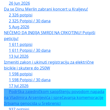
26 Jun 2026
Da se Dinu Merlin zabrani koncert u Kraljevu!
2 326 potpisi
2 325 Potpisi / 30 dana
5 Aug 2026
NEĆEMO DA INĐIJA SMRDI NA CRKOTINU! Potpiši
peticiju!
1 611 potpisi
1 611 Potpisi / 30 dana
13 Jul 2026
Izmeniti zakon i ukinuti registraciju za električne
bicikle i skutere do 250W
1 598 potpisi
1 598 Potpisi / 30 dana
17 Jul 2026
Podrška zajedničkom saopštenju povodom napada
na Vladimira Arsenijevića i sprečavanja komemoracije
žrtvama genocida u Srebrenici
937 potpisi