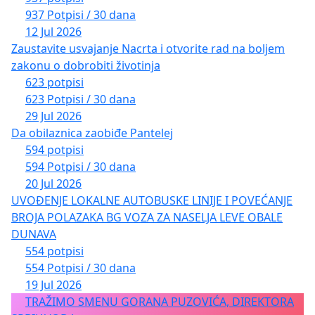
937 Potpisi / 30 dana
12 Jul 2026
Zaustavite usvajanje Nacrta i otvorite rad na boljem
zakonu o dobrobiti životinja
623 potpisi
623 Potpisi / 30 dana
29 Jul 2026
Da obilaznica zaobiđe Pantelej
594 potpisi
594 Potpisi / 30 dana
20 Jul 2026
UVOĐENJE LOKALNE AUTOBUSKE LINIJE I POVEĆANJE
BROJA POLAZAKA BG VOZA ZA NASELJA LEVE OBALE
DUNAVA
554 potpisi
554 Potpisi / 30 dana
19 Jul 2026
TRAŽIMO SMENU GORANA PUZOVIĆA, DIREKTORA