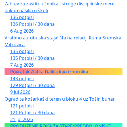
Zahtev za zaštitu učenika i stroge disciplinske mere
nakon nasilja u školi
136 potpisi
136 Potpisi / 30 dana
6 Aug 2026
Vratimo autobuska stajališta na relaciji Ruma-Sremska
Mitrovica
135 potpisi
135 Potpisi / 30 dana
7 Aug 2026
Povratak Zlatka Dalića kao izbornika
143 potpisi
129 Potpisi / 30 dana
9 Jul 2026
Ogradite košarkaški teren u bloku 4 uz Tošin bunar
121 potpisi
121 Potpisi / 30 dana
21 Jul 2026
PRODUŽENJE ROKA ZA STARE/PREDBOLONJSKE