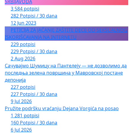
SRBIJAVODA
3 584 potpisi
282 Potpisi / 30 dana
12 Jun 2023
PETICIJA ZA JAČANJE ZAŠTITE DECE OD SEKSUALNOG
ISKORIŠĆAVANJA NA INTERNETU
229 potpisi
229 Potpisi / 30 dana
2 Aug 2026
Сачувајмо Шумицу на Пантелеју — не дозволимо да
последња зелена површина у Мавровској постане
депонија
227 potpisi
227 Potpisi / 30 dana
9 Jul 2026
Pružite podršku vraćanju Dejana Vorgića na posao
1 281 potpisi
160 Potpisi / 30 dana
6 Jul 2026