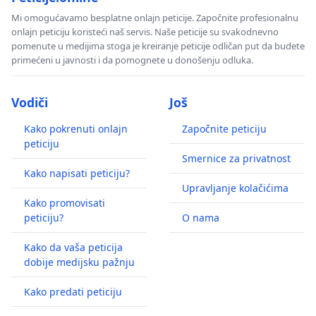
Mi omogućavamo besplatne onlajn peticije. Započnite profesionalnu
onlajn peticiju koristeći naš servis. Naše peticije su svakodnevno
pomenute u medijima stoga je kreiranje peticije odličan put da budete
primećeni u javnosti i da pomognete u donošenju odluka.
Vodiči
Još
Kako pokrenuti onlajn
Započnite peticiju
peticiju
Smernice za privatnost
Kako napisati peticiju?
Upravljanje kolačićima
Kako promovisati
peticiju?
O nama
Kako da vaša peticija
dobije medijsku pažnju
Kako predati peticiju