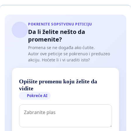
POKRENITE SOPSTVENU PETICIJU
Da li želite nešto da
promenite?
Promena se ne događa ako ćutite.
Autor ove peticije se pokrenuo i preduzeo
akciju. Hoćete li i vi uraditi isto?
Opišite promenu koju želite da
vidite
Pokreće AI