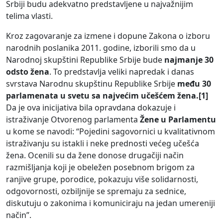
Srbiji budu adekvatno predstavljene u najvažnijim
telima vlasti.
Kroz zagovaranje za izmene i dopune Zakona o izboru
narodnih poslanika 2011. godine, izborili smo da u
Narodnoj skupštini Republike Srbije bude
najmanje 30
odsto žena
. To predstavlja veliki napredak i danas
svrstava Narodnu skupštinu Republike Srbije
među 30
parlamenata u svetu sa najvećim učešćem žena.
[1]
Da je ova inicijativa bila opravdana dokazuje i
istraživanje Otvorenog parlamenta
Žene u Parlamentu
u kome se navodi: “Pojedini sagovornici u kvalitativnom
istraživanju su istakli i neke prednosti većeg učešća
žena. Ocenili su da žene donose drugačiji način
razmišljanja koji je obeležen posebnom brigom za
ranjive grupe, porodice, pokazuju više solidarnosti,
odgovornosti, ozbiljnije se spremaju za sednice,
diskutuju o zakonima i komuniciraju na jedan umereniji
način”.