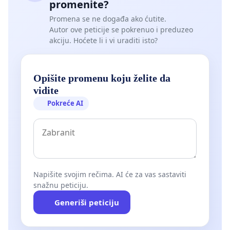
promenite?
Promena se ne događa ako ćutite.
Autor ove peticije se pokrenuo i preduzeo
akciju. Hoćete li i vi uraditi isto?
Opišite promenu koju želite da
vidite
Pokreće AI
Napišite svojim rečima. AI će za vas sastaviti
snažnu peticiju.
Generiši peticiju