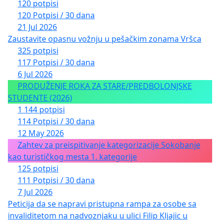
120 potpisi
120 Potpisi / 30 dana
21 Jul 2026
Zaustavite opasnu vožnju u pešačkim zonama Vršca
325 potpisi
117 Potpisi / 30 dana
6 Jul 2026
PRODUŽENJE ROKA ZA STARE/PREDBOLONJSKE
STUDENTE (2026)
1 144 potpisi
114 Potpisi / 30 dana
12 May 2026
Zahtev za preispitivanje kategorizacije Sokobanje
kao turističkog mesta 1. kategorije
125 potpisi
111 Potpisi / 30 dana
7 Jul 2026
Peticija da se napravi pristupna rampa za osobe sa
invaliditetom na nadvoznjaku u ulici Filip Kljajic u