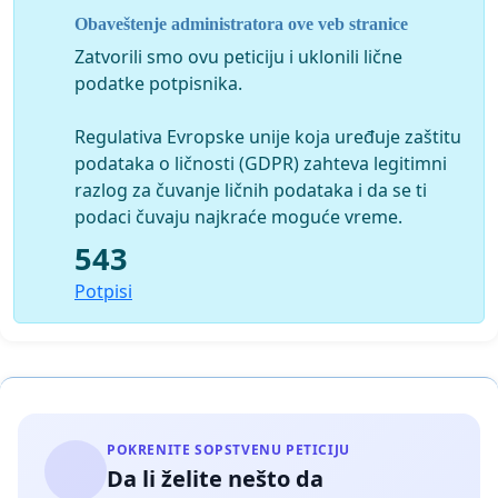
Obaveštenje administratora ove veb stranice
Zatvorili smo ovu peticiju i uklonili lične
[1]
Women in politics:
podatke potpisnika.
http://www.ipu.org/pdf/publications/wmnmap14_en.pdf
Regulativa Evropske unije koja uređuje zaštitu
podataka o ličnosti (GDPR) zahteva legitimni
razlog za čuvanje ličnih podataka i da se ti
podaci čuvaju najkraće moguće vreme.
543
Potpisi
POKRENITE SOPSTVENU PETICIJU
Da li želite nešto da