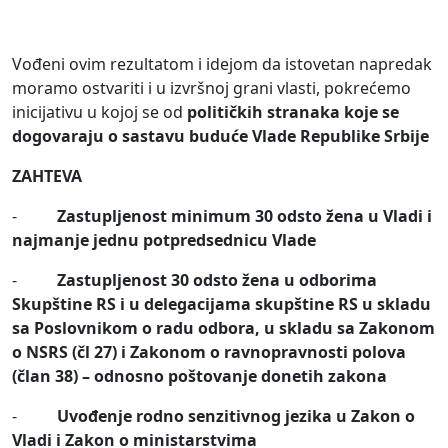
Vođeni ovim rezultatom i idejom da istovetan napredak
moramo ostvariti i u izvršnoj grani vlasti,
pokrećemo
inicijativu u kojoj se od
političkih stranaka koje se
dogovaraju o sastavu buduće Vlade Republike Srbije
ZAHTEVA
-
Zastupljenost minimum 30 odsto žena u Vladi i
najmanje jednu potpredsednicu Vlade
-
Zastupljenost 30 odsto žena u odborima
Skupštine RS i u delegacijama skupštine RS u skladu
sa Poslovnikom o radu odbora, u skladu sa Zakonom
o NSRS (čl 27) i Zakonom o ravnopravnosti polova
(član 38) – odnosno poštovanje donetih zakona
-
Uvođenje rodno senzitivnog jezika u Zakon o
Vladi i Zakon o ministarstvima