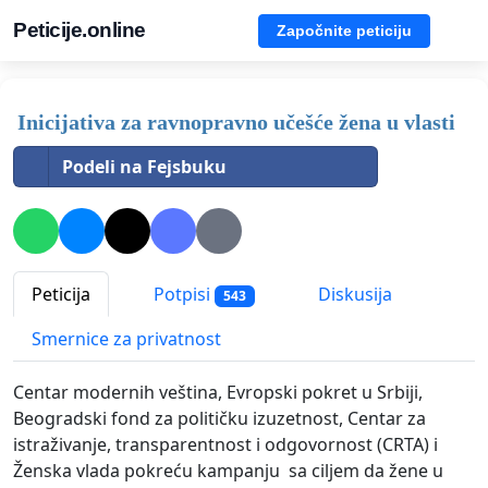
Peticije.online
Započnite peticiju
Inicijativa za ravnopravno učešće žena u vlasti
Podeli na Fejsbuku
Peticija
Potpisi
Diskusija
543
Smernice za privatnost
Centar modernih veština, Evropski pokret u Srbiji,
Beogradski fond za političku izuzetnost, Centar za
istraživanje, transparentnost i odgovornost (CRTA) i
Ženska vlada pokreću kampanju sa ciljem da žene u