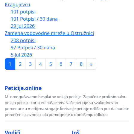
Kragujevcu
101 potpisi
101 Potpisi / 30 dana
29 Jul 2026
Zamena vodovodne mreže u Ostružnici
208 potpisi
97 Potpisi / 30 dana
5 Jul 2026
1
2
3
4
5
6
7
8
»
Peticije.online
Mi omogućavamo besplatne onlajn peticije. Započnite profesionalnu
onlajn peticiju koristeći naš servis. Naše peticije su svakodnevno
pomenute u medijima stoga je kreiranje peticije odličan put da budete
primećeni u javnosti i da pomognete u donošenju odluka.
Vodiči
Još