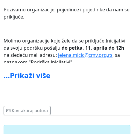
Pozivamo organizacije, pojedince i pojedinke da nam se
priključe.
Molimo organizacije koje žele da se priključe Inicijativi
da svoju podršku pošalju
do petka, 11. aprila do 12h
na sledeću mail adresu:
jelena.micic@cmv.org.rs
, sa
naznakom "Podrška inicijativi".
...Prikaži više
Takođe vas molimo da potpišete
peticiju
i pošaljete
poziv za potpisivanje peticije svojim
saradnicima/saradnicama, aktivistima/aktivistkinjama,
volonterima/volonterkama, jer je cilj peticije da se
Kontaktiraj autora
prikupi što više glasova pojedinaca i pojedinki, građana
i građanki i tako pokaže da je ova tema zaista važna.