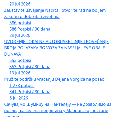
20 Jul 2026
Zaustavite usvajanje Nacrta i otvorite rad na boljem
zakonu o dobrobiti životinja
586 potpisi
586 Potpisi / 30 dana
29 Jul 2026
UVOĐENJE LOKALNE AUTOBUSKE LINIJE I POVEĆANJE
BROJA POLAZAKA BG VOZA ZA NASELJA LEVE OBALE
DUNAVA
553 potpisi
553 Potpisi / 30 dana
19 Jul 2026
Pružite podršku vraćanju Dejana Vorgića na posao
1 278 potpisi
341 Potpisi / 30 dana
6 Jul 2026
Сачувајмо Шумицу на Пантелеју — не дозволимо да
последња зелена површина у Мавровској постане
депонија