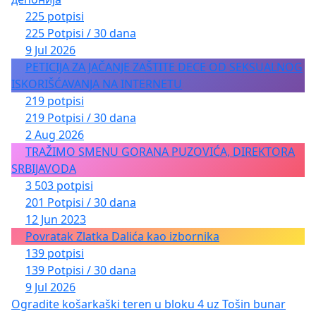
225 potpisi
225 Potpisi / 30 dana
9 Jul 2026
PETICIJA ZA JAČANJE ZAŠTITE DECE OD SEKSUALNOG
ISKORIŠĆAVANJA NA INTERNETU
219 potpisi
219 Potpisi / 30 dana
2 Aug 2026
TRAŽIMO SMENU GORANA PUZOVIĆA, DIREKTORA
SRBIJAVODA
3 503 potpisi
201 Potpisi / 30 dana
12 Jun 2023
Povratak Zlatka Dalića kao izbornika
139 potpisi
139 Potpisi / 30 dana
9 Jul 2026
Ogradite košarkaški teren u bloku 4 uz Tošin bunar