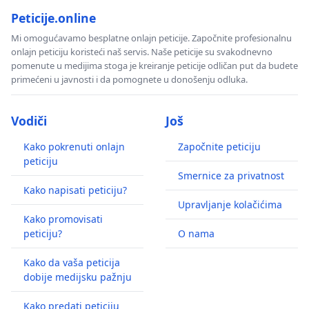
Peticije.online
Mi omogućavamo besplatne onlajn peticije. Započnite profesionalnu
onlajn peticiju koristeći naš servis. Naše peticije su svakodnevno
pomenute u medijima stoga je kreiranje peticije odličan put da budete
primećeni u javnosti i da pomognete u donošenju odluka.
Vodiči
Još
Kako pokrenuti onlajn
Započnite peticiju
peticiju
Smernice za privatnost
Kako napisati peticiju?
Upravljanje kolačićima
Kako promovisati
peticiju?
O nama
Kako da vaša peticija
dobije medijsku pažnju
Kako predati peticiju