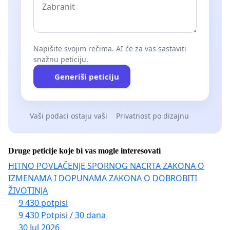
Napišite svojim rečima. AI će za vas sastaviti
snažnu peticiju.
Generiši peticiju
Vaši podaci ostaju vaši
Privatnost po dizajnu
Druge peticije koje bi vas mogle interesovati
HITNO POVLAČENJE SPORNOG NACRTA ZAKONA O
IZMENAMA I DOPUNAMA ZAKONA O DOBROBITI
ŽIVOTINJA
9 430 potpisi
9 430 Potpisi / 30 dana
30 Jul 2026