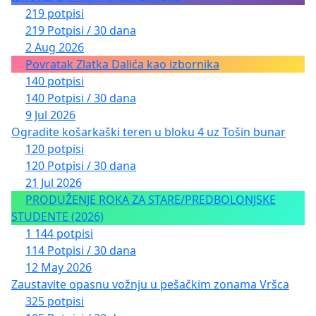
219 potpisi
219 Potpisi / 30 dana
2 Aug 2026
Povratak Zlatka Dalića kao izbornika
140 potpisi
140 Potpisi / 30 dana
9 Jul 2026
Ogradite košarkaški teren u bloku 4 uz Tošin bunar
120 potpisi
120 Potpisi / 30 dana
21 Jul 2026
PRODUŽENJE ROKA ZA STARE/PREDBOLONJSKE
STUDENTE (2026)
1 144 potpisi
114 Potpisi / 30 dana
12 May 2026
Zaustavite opasnu vožnju u pešačkim zonama Vršca
325 potpisi