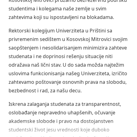
Kosovskoj Mitrovici pružamo bezrezervnu podršku
studentima i kolegama naše zemlje u svim
zahtevima koji su ispostavljeni na blokadama.
Rektorski kolegijum Univerziteta u Prištini sa
privremenim sedištem u Kosovskoj Mitrovici svojim
saopštenjem i nesolidarisanjem minimizira zahteve
studenata i ne doprinosi rešenju situacije niti
odražava naš lični stav. U do sada možda najtežim
uslovima funkcionisanja našeg Univerziteta, izričito
zahtevamo poštovanje osnovnih prava na slobodu,
bezbednost i rad, za našu decu.
Iskrena zalaganja studenata za transparentnost,
oslobađanje nepravedno uhapšenih, očuvanje
akademske slobode i pravo na dostojanstven
studentski život jesu vrednosti koje duboko