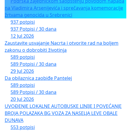
Podrška zajedničkom saopštenju povodom napada
na Vladimira Arsenijevića i sprečavanja komemoracije
žrtvama genocida u Srebrenici
937 potpisi
937 Potpisi / 30 dana
12 Jul 2026
Zaustavite usvajanje Nacrta i otvorite rad na boljem
zakonu o dobrobiti životinja
589 potpisi
589 Potpisi / 30 dana
29 Jul 2026
Da obilaznica zaobiđe Pantelej
589 potpisi
589 Potpisi / 30 dana
20 Jul 2026
UVOĐENJE LOKALNE AUTOBUSKE LINIJE I POVEĆANJE
BROJA POLAZAKA BG VOZA ZA NASELJA LEVE OBALE
DUNAVA
553 potpisi