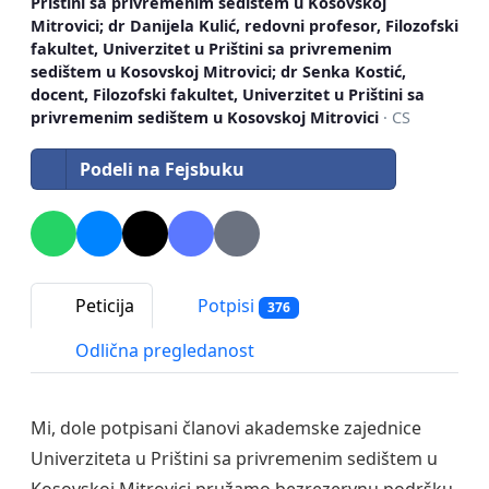
Prištini sa privremenim sedištem u Kosovskoj
Mitrovici; dr Danijela Kulić, redovni profesor, Filozofski
fakultet, Univerzitet u Prištini sa privremenim
sedištem u Kosovskoj Mitrovici; dr Senka Kostić,
docent, Filozofski fakultet, Univerzitet u Prištini sa
privremenim sedištem u Kosovskoj Mitrovici
· CS
Podeli na Fejsbuku
Peticija
Potpisi
376
Odlična pregledanost
Mi, dole potpisani članovi akademske zajednice
Univerziteta u Prištini sa privremenim sedištem u