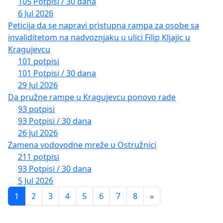
105 Potpisi / 30 dana
6 Jul 2026
Peticija da se napravi pristupna rampa za osobe sa
invaliditetom na nadvoznjaku u ulici Filip Kljajic u
Kragujevcu
101 potpisi
101 Potpisi / 30 dana
29 Jul 2026
Da pružne rampe u Kragujevcu ponovo rade
93 potpisi
93 Potpisi / 30 dana
26 Jul 2026
Zamena vodovodne mreže u Ostružnici
211 potpisi
93 Potpisi / 30 dana
5 Jul 2026
1
2
3
4
5
6
7
8
»