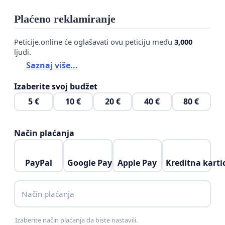
Plaćeno reklamiranje
Peticije.online će oglašavati ovu peticiju među
3,000
ljudi.
Saznaj više...
Izaberite svoj budžet
5 €
10 €
20 €
40 €
80 €
Način plaćanja
PayPal
Google Pay
Apple Pay
Kreditna karti
Način plaćanja
Izaberite način plaćanja da biste nastavili.