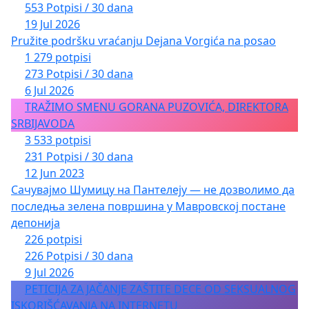
553 Potpisi / 30 dana
19 Jul 2026
Pružite podršku vraćanju Dejana Vorgića na posao
1 279 potpisi
273 Potpisi / 30 dana
6 Jul 2026
TRAŽIMO SMENU GORANA PUZOVIĆA, DIREKTORA
SRBIJAVODA
3 533 potpisi
231 Potpisi / 30 dana
12 Jun 2023
Сачувајмо Шумицу на Пантелеју — не дозволимо да
последња зелена површина у Мавровској постане
депонија
226 potpisi
226 Potpisi / 30 dana
9 Jul 2026
PETICIJA ZA JAČANJE ZAŠTITE DECE OD SEKSUALNOG
ISKORIŠĆAVANJA NA INTERNETU