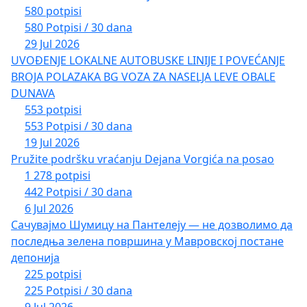
580 potpisi
580 Potpisi / 30 dana
29 Jul 2026
UVOĐENJE LOKALNE AUTOBUSKE LINIJE I POVEĆANJE
BROJA POLAZAKA BG VOZA ZA NASELJA LEVE OBALE
DUNAVA
553 potpisi
553 Potpisi / 30 dana
19 Jul 2026
Pružite podršku vraćanju Dejana Vorgića na posao
1 278 potpisi
442 Potpisi / 30 dana
6 Jul 2026
Сачувајмо Шумицу на Пантелеју — не дозволимо да
последња зелена површина у Мавровској постане
депонија
225 potpisi
225 Potpisi / 30 dana
9 Jul 2026