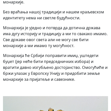
монархије.
Без враћања нашој традицији и нашем краљевском
идентитету нема ни светле будућности.
Монархија је уједно и потврда да дотична држава
има дугу историју и традицију а ми то свакако имамо.
Све државе овог света али не могу све бити
монархије а ми имамо ту могућност.
Монархија ће Србији поправити имиџ, уштедети
буџет (јер неће бити председничких избора) и
вратити давно изгубљено достојанство. Омогућиће и
бржи улазак у Европску Унију и придобити земље
монархије за пријатеље и савезнике.