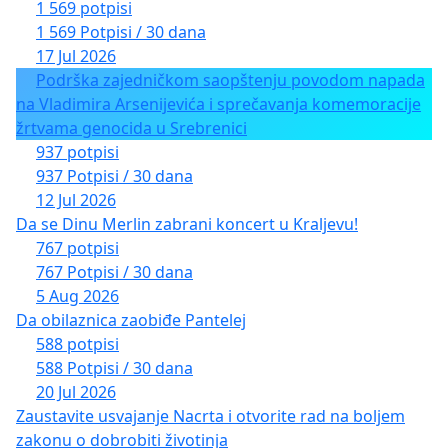
1 569 potpisi
1 569 Potpisi / 30 dana
17 Jul 2026
Podrška zajedničkom saopštenju povodom napada
na Vladimira Arsenijevića i sprečavanja komemoracije
žrtvama genocida u Srebrenici
937 potpisi
937 Potpisi / 30 dana
12 Jul 2026
Da se Dinu Merlin zabrani koncert u Kraljevu!
767 potpisi
767 Potpisi / 30 dana
5 Aug 2026
Da obilaznica zaobiđe Pantelej
588 potpisi
588 Potpisi / 30 dana
20 Jul 2026
Zaustavite usvajanje Nacrta i otvorite rad na boljem
zakonu o dobrobiti životinja