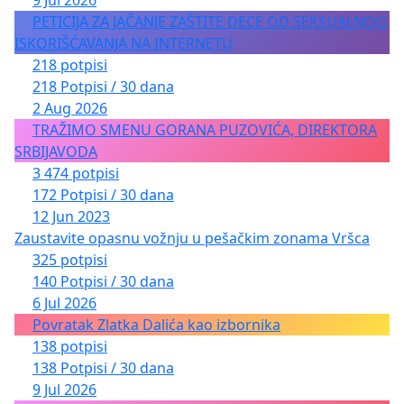
PETICIJA ZA JAČANJE ZAŠTITE DECE OD SEKSUALNOG
ISKORIŠĆAVANJA NA INTERNETU
218 potpisi
218 Potpisi / 30 dana
2 Aug 2026
TRAŽIMO SMENU GORANA PUZOVIĆA, DIREKTORA
SRBIJAVODA
3 474 potpisi
172 Potpisi / 30 dana
12 Jun 2023
Zaustavite opasnu vožnju u pešačkim zonama Vršca
325 potpisi
140 Potpisi / 30 dana
6 Jul 2026
Povratak Zlatka Dalića kao izbornika
138 potpisi
138 Potpisi / 30 dana
9 Jul 2026