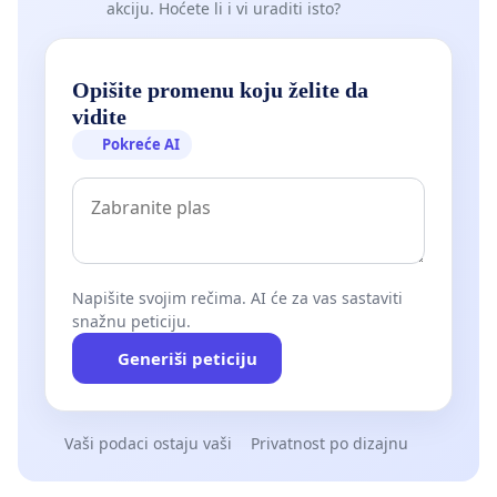
akciju. Hoćete li i vi uraditi isto?
Opišite promenu koju želite da
vidite
Pokreće AI
Napišite svojim rečima. AI će za vas sastaviti
snažnu peticiju.
Generiši peticiju
Vaši podaci ostaju vaši
Privatnost po dizajnu