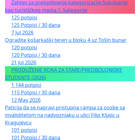
Zahtev za preispitivanje kategorizacije Sokobanje
kao turističkog mesta 1. kategorije
125 potpisi
125 Potpisi / 30 dana
7 Jul 2026
Ogradite košarkaški teren u bloku 4 uz Tošin bunar
120 potpisi
120 Potpisi / 30 dana
21 Jul 2026
PRODUŽENJE ROKA ZA STARE/PREDBOLONJSKE
STUDENTE (2026)
1 144 potpisi
115 Potpisi / 30 dana
12 May 2026
Peticija da se napravi pristupna rampa za osobe sa
invaliditetom na nadvoznjaku u ulici Filip Kljajic u
Kragujevcu
101 potpisi
101 Potpisi / 30 dana