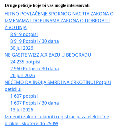
Druge peticije koje bi vas mogle interesovati
HITNO POVLAČENJE SPORNOG NACRTA ZAKONA O
IZMENAMA I DOPUNAMA ZAKONA O DOBROBITI
ŽIVOTINJA
8 919 potpisi
8 919 Potpisi / 30 dana
30 Jul 2026
NE GASITE WIZZ AIR BAZU U BEOGRADU
24 235 potpisi
2 960 Potpisi / 30 dana
26 Jun 2026
NEĆEMO DA INĐIJA SMRDI NA CRKOTINU! Potpiši
peticiju!
1 607 potpisi
1 607 Potpisi / 30 dana
13 Jul 2026
Izmeniti zakon i ukinuti registraciju za električne
bicikle i skutere do 250W