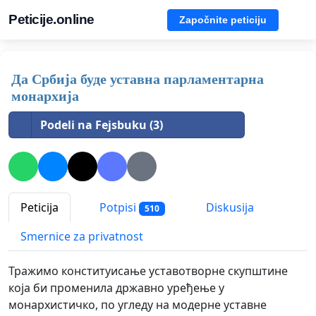
Peticije.online
Započnite peticiju
Да Србија буде уставна парламентарна
монархија
Podeli na Fejsbuku (3)
Peticija
Potpisi
Diskusija
510
Smernice za privatnost
Тражимо конституисање уставотворне скупштине
која би променила државно уређење у
монархистичко, по угледу на модерне уставне