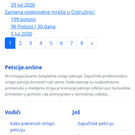
29 Jul 2026
Zamena vodovodne mreže u Ostružnici
199 potpisi
96 Potpisi / 30 dana
5 Jul 2026
1
2
3
4
5
6
7
8
»
Peticije.online
Mi omogućavamo besplatne onlajn peticije. Započnite profesionalnu
onlajn peticiju koristeći naš servis. Naše peticije su svakodnevno
pomenute u medijima stoga je kreiranje peticije odličan put da budete
primećeni u javnosti i da pomognete u donošenju odluka.
Vodiči
Još
Kako pokrenuti onlajn
Započnite peticiju
peticiju