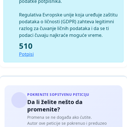
podatke potpisnika.
Regulativa Evropske unije koja uređuje zaštitu
podataka o ličnosti (GDPR) zahteva legitimni
razlog za čuvanje ličnih podataka i da se ti
podaci čuvaju najkraće moguće vreme.
510
Potpisi
POKRENITE SOPSTVENU PETICIJU
Da li želite nešto da
promenite?
Promena se ne događa ako ćutite.
Autor ove peticije se pokrenuo i preduzeo