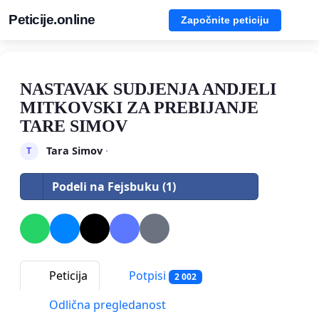
Peticije.online
Započnite peticiju
NASTAVAK SUDJENJA ANDJELI
MITKOVSKI ZA PREBIJANJE
TARE SIMOV
Tara Simov
·
T
Podeli na Fejsbuku (1)
Peticija
Potpisi
2 002
Odlična pregledanost