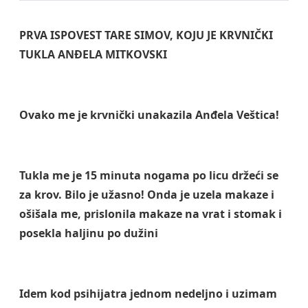
PRVA ISPOVEST TARE SIMOV, KOJU JE KRVNIČKI
TUKLA ANĐELA MITKOVSKI
Ovako me je krvnički unakazila Anđela Veštica!
Tukla me je 15 minuta nogama po licu držeći se
za krov. Bilo je užasno! Onda je uzela makaze i
ošišala me, prislonila makaze na vrat i stomak i
posekla haljinu po dužini
Idem kod psihijatra jednom nedeljno i uzimam