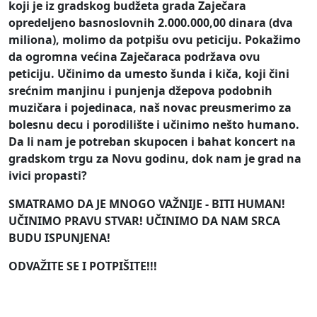
koji je iz gradskog budžeta grada Zaječara
opredeljeno basnoslovnih 2.000.000,00 dinara (dva
miliona), molimo da potpišu ovu peticiju. Pokažimo
da ogromna većina Zaječaraca podržava ovu
peticiju. Učinimo da umesto šunda i kiča, koji čini
srećnim manjinu i punjenja džepova podobnih
muzičara i pojedinaca, naš novac preusmerimo za
bolesnu decu i porodilište i učinimo nešto humano.
Da li nam je potreban skupocen i bahat koncert na
gradskom trgu za Novu godinu, dok nam je grad na
ivici propasti?
SMATRAMO DA JE MNOGO VAŽNIJE - BITI HUMAN!
UČINIMO PRAVU STVAR! UČINIMO DA NAM SRCA
BUDU ISPUNJENA!
ODVAŽITE SE I POTPIŠITE!!!