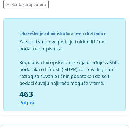
Kontaktiraj autora
Obaveštenje administratora ove veb stranice
Zatvorili smo ovu peticiju i uklonili lične
podatke potpisnika.
Regulativa Evropske unije koja uređuje zaštitu
podataka o ličnosti (GDPR) zahteva legitimni
razlog za čuvanje ličnih podataka i da se ti
podaci čuvaju najkraće moguće vreme.
463
Potpisi