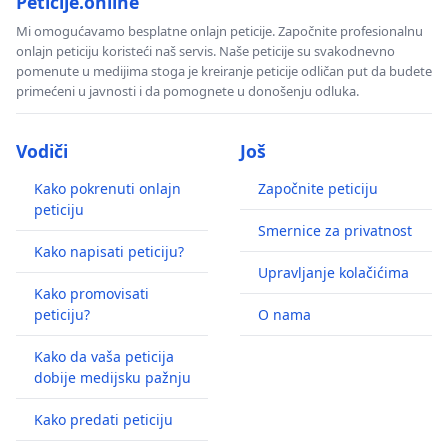
Peticije.online
Mi omogućavamo besplatne onlajn peticije. Započnite profesionalnu
onlajn peticiju koristeći naš servis. Naše peticije su svakodnevno
pomenute u medijima stoga je kreiranje peticije odličan put da budete
primećeni u javnosti i da pomognete u donošenju odluka.
Vodiči
Još
Kako pokrenuti onlajn
Započnite peticiju
peticiju
Smernice za privatnost
Kako napisati peticiju?
Upravljanje kolačićima
Kako promovisati
peticiju?
O nama
Kako da vaša peticija
dobije medijsku pažnju
Kako predati peticiju