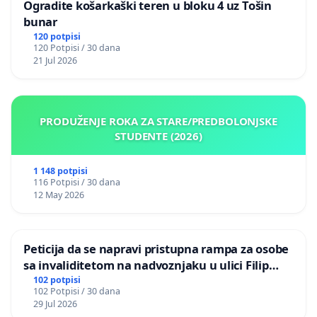
Ogradite košarkaški teren u bloku 4 uz Tošin
bunar
120 potpisi
120 Potpisi / 30 dana
21 Jul 2026
PRODUŽENJE ROKA ZA STARE/PREDBOLONJSKE
STUDENTE (2026)
1 148 potpisi
116 Potpisi / 30 dana
12 May 2026
Peticija da se napravi pristupna rampa za osobe
sa invaliditetom na nadvoznjaku u ulici Filip
Kljajic u Kragujevcu
102 potpisi
102 Potpisi / 30 dana
29 Jul 2026