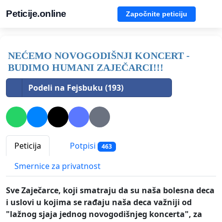
Peticije.online
Započnite peticiju
NEĆEMO NOVOGODIŠNJI KONCERT -
BUDIMO HUMANI ZAJEČARCI!!!
Podeli na Fejsbuku (193)
Peticija
Potpisi
463
Smernice za privatnost
Sve Zaječarce, koji smatraju da su naša bolesna deca
i uslovi u kojima se rađaju naša deca važniji od
"lažnog sjaja jednog novogodišnjeg koncerta", za