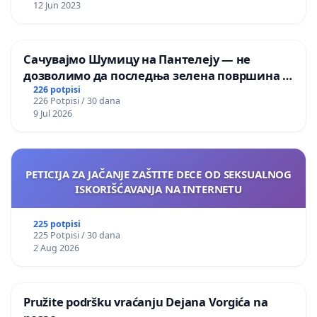
12 Jun 2023
Сачувајмо Шумицу на Пантелеју — не
дозволимо да последња зелена површина у
Мавровској постане депонија
226 potpisi
226 Potpisi / 30 dana
9 Jul 2026
PETICIJA ZA JAČANJE ZAŠTITE DECE OD SEKSUALNOG
ISKORIŠĆAVANJA NA INTERNETU
225 potpisi
225 Potpisi / 30 dana
2 Aug 2026
Pružite podršku vraćanju Dejana Vorgića na