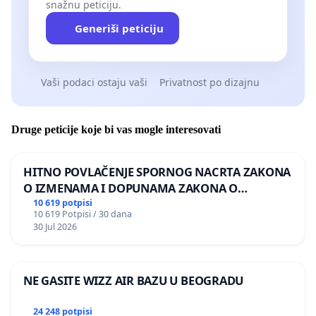
snažnu peticiju.
Generiši peticiju
Vaši podaci ostaju vaši
Privatnost po dizajnu
Druge peticije koje bi vas mogle interesovati
HITNO POVLAČENJE SPORNOG NACRTA ZAKONA
O IZMENAMA I DOPUNAMA ZAKONA O
DOBROBITI ŽIVOTINJA
10 619 potpisi
10 619 Potpisi / 30 dana
30 Jul 2026
NE GASITE WIZZ AIR BAZU U BEOGRADU
24 248 potpisi