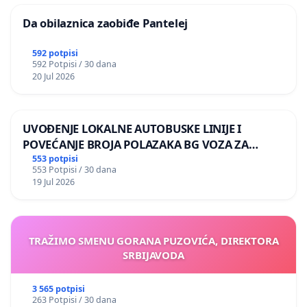
Da obilaznica zaobiđe Pantelej
592 potpisi
592 Potpisi / 30 dana
20 Jul 2026
UVOĐENJE LOKALNE AUTOBUSKE LINIJE I
POVEĆANJE BROJA POLAZAKA BG VOZA ZA
NASELJA LEVE OBALE DUNAVA
553 potpisi
553 Potpisi / 30 dana
19 Jul 2026
TRAŽIMO SMENU GORANA PUZOVIĆA, DIREKTORA
SRBIJAVODA
3 565 potpisi
263 Potpisi / 30 dana