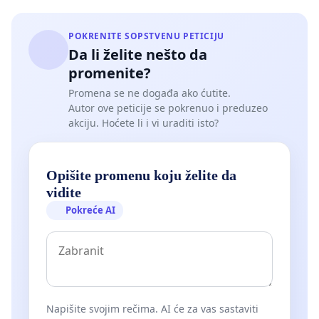
POKRENITE SOPSTVENU PETICIJU
Da li želite nešto da
promenite?
Promena se ne događa ako ćutite.
Autor ove peticije se pokrenuo i preduzeo
akciju. Hoćete li i vi uraditi isto?
Opišite promenu koju želite da
vidite
Pokreće AI
Napišite svojim rečima. AI će za vas sastaviti