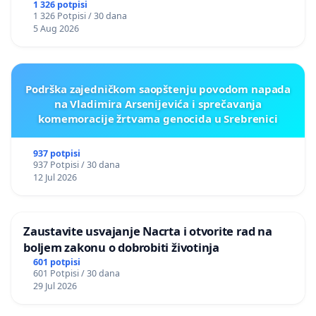
1 326 potpisi
1 326 Potpisi / 30 dana
5 Aug 2026
Podrška zajedničkom saopštenju povodom napada
na Vladimira Arsenijevića i sprečavanja
komemoracije žrtvama genocida u Srebrenici
937 potpisi
937 Potpisi / 30 dana
12 Jul 2026
Zaustavite usvajanje Nacrta i otvorite rad na
boljem zakonu o dobrobiti životinja
601 potpisi
601 Potpisi / 30 dana
29 Jul 2026