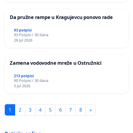
Da pružne rampe u Kragujevcu ponovo rade
93 potpisi
93 Potpisi / 30 dana
26 Jul 2026
Zamena vodovodne mreže u Ostružnici
213 potpisi
90 Potpisi / 30 dana
5 Jul 2026
1
2
3
4
5
6
7
8
»