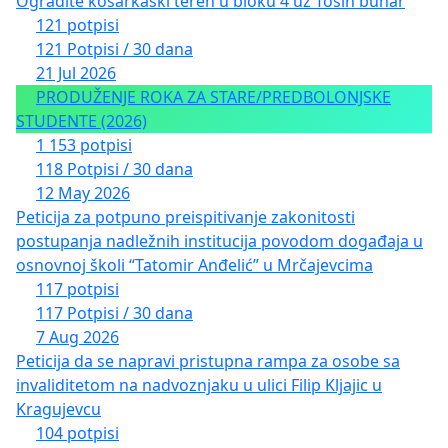
Ogradite košarkaški teren u bloku 4 uz Tošin bunar
121 potpisi
121 Potpisi / 30 dana
21 Jul 2026
PRODUŽENJE ROKA ZA STARE/PREDBOLONJSKE
STUDENTE (2026)
1 153 potpisi
118 Potpisi / 30 dana
12 May 2026
Peticija za potpuno preispitivanje zakonitosti
postupanja nadležnih institucija povodom događaja u
osnovnoj školi “Tatomir Anđelić” u Mrčajevcima
117 potpisi
117 Potpisi / 30 dana
7 Aug 2026
Peticija da se napravi pristupna rampa za osobe sa
invaliditetom na nadvoznjaku u ulici Filip Kljajic u
Kragujevcu
104 potpisi