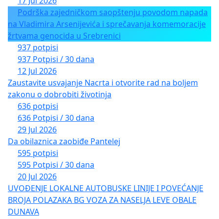
17 Jul 2026
Podrška zajedničkom saopštenju povodom napada
na Vladimira Arsenijevića i sprečavanja komemoracije
žrtvama genocida u Srebrenici
937 potpisi
937 Potpisi / 30 dana
12 Jul 2026
Zaustavite usvajanje Nacrta i otvorite rad na boljem
zakonu o dobrobiti životinja
636 potpisi
636 Potpisi / 30 dana
29 Jul 2026
Da obilaznica zaobiđe Pantelej
595 potpisi
595 Potpisi / 30 dana
20 Jul 2026
UVOĐENJE LOKALNE AUTOBUSKE LINIJE I POVEĆANJE
BROJA POLAZAKA BG VOZA ZA NASELJA LEVE OBALE
DUNAVA