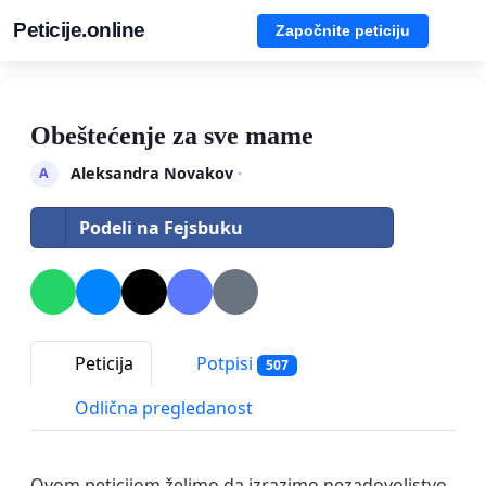
Peticije.online
Započnite peticiju
Obeštećenje za sve mame
Aleksandra Novakov
·
A
Podeli na Fejsbuku
Peticija
Potpisi
507
Odlična pregledanost
Ovom peticijom želimo da izrazimo nezadovoljstvo