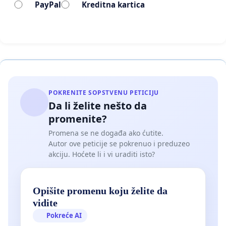
PayPal
Kreditna kartica
POKRENITE SOPSTVENU PETICIJU
Da li želite nešto da
promenite?
Promena se ne događa ako ćutite.
Autor ove peticije se pokrenuo i preduzeo
akciju. Hoćete li i vi uraditi isto?
Opišite promenu koju želite da
vidite
Pokreće AI