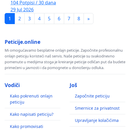
104 Potpisi / 30 dana
29 Jul 2026
1
2
3
4
5
6
7
8
»
Peticije.online
Mi omogućavamo besplatne onlajn peticije. Započnite profesionalnu
onlajn peticiju koristeći naš servis. Naše peticije su svakodnevno
pomenute u medijima stoga je kreiranje peticije odličan put da budete
primećeni u javnosti i da pomognete u donošenju odluka.
Vodiči
Još
Kako pokrenuti onlajn
Započnite peticiju
peticiju
Smernice za privatnost
Kako napisati peticiju?
Upravljanje kolačićima
Kako promovisati