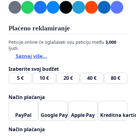
Mame, dižite glas za sve nas, za ćerke, sestre,
kume, drugarice. Podržite nas potpisima da svi
ostvarimo pravo na ono što nam pripada.
Plaćeno reklamiranje
S' poštovanjem
Peticije.online će oglašavati ovu peticiju među
3,000
Mama Aleksandra
ljudi.
Saznaj više...
Izaberite svoj budžet
5 €
10 €
20 €
40 €
80 €
Način plaćanja
PayPal
Google Pay
Apple Pay
Kreditna karti
Način plaćanja