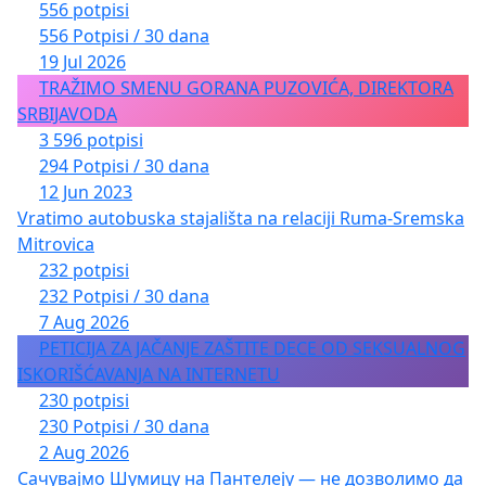
556 potpisi
556 Potpisi / 30 dana
19 Jul 2026
TRAŽIMO SMENU GORANA PUZOVIĆA, DIREKTORA
SRBIJAVODA
3 596 potpisi
294 Potpisi / 30 dana
12 Jun 2023
Vratimo autobuska stajališta na relaciji Ruma-Sremska
Mitrovica
232 potpisi
232 Potpisi / 30 dana
7 Aug 2026
PETICIJA ZA JAČANJE ZAŠTITE DECE OD SEKSUALNOG
ISKORIŠĆAVANJA NA INTERNETU
230 potpisi
230 Potpisi / 30 dana
2 Aug 2026
Сачувајмо Шумицу на Пантелеју — не дозволимо да