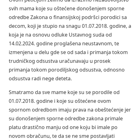
svih mama koje su oštećene donošenjem sporne
odredbe Zakona o finansijskoj podršci porodici sa
decom, koji je stupio na snagu 01.07.2018. godine, a
koja je na osnovu odluke Ustavnog suda od
14.02.2024. godine proglašena neustavnom, te
izmenjena u delu gde se od sada i primanja tokom
trudničkog odsustva uračunavaju u prosek
primanja tokom porodiljskog odsustva, odnosno
odsustva radi nege deteta.
Smatramo da sve mame koje su se porodile od
01.07.2018. godine i koje su oštećene ovom
spornom odredbom imaju prava na obeštećenje jer
su donošenjem sporne odredbe zakona primale
platu drastično manju od one koju bi imale po
novom obračunu, te da se ne sme postavljati