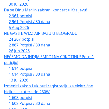
30 Jul 2026
Da se Dinu Merlin zabrani koncert u Kraljevu!
2 961 potpisi
2 961 Potpisi / 30 dana
5 Aug 2026
NE GASITE WIZZ AIR BAZU U BEOGRADU
24 267 potpisi
2 867 Potpisi / 30 dana
26 Jun 2026
NEĆEMO DA INĐIJA SMRDI NA CRKOTINU! Potpiši
peticiju!
1 614 potpisi
1 614 Potpisi / 30 dana
13 Jul 2026
Izmeniti zakon i ukinuti registraciju za električne
bicikle i skutere do 250W
1 608 potpisi
1 608 Potpisi / 30 dana