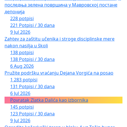
последња зелена површина у Мавровској постане
депонија
228 potpisi
221 Potpisi / 30 dana
9 Jul 2026
Zahtev za zaštitu učenika i stroge disciplinske mere
nakon nasilja u školi
138 potpisi
138 Potpisi / 30 dana
6 Aug 2026
Pružite podršku vraćanju Dejana Vorgića na posao
1 283 potpisi
131 Potpisi / 30 dana
6 Jul 2026
Povratak Zlatka Dalića kao izbornika
145 potpisi
123 Potpisi / 30 dana
9 Jul 2026