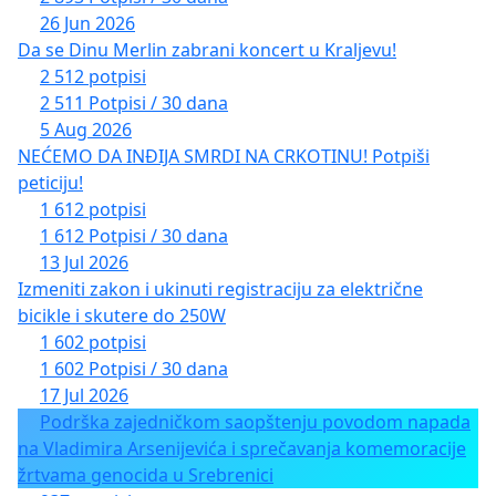
26 Jun 2026
Da se Dinu Merlin zabrani koncert u Kraljevu!
2 512 potpisi
2 511 Potpisi / 30 dana
5 Aug 2026
NEĆEMO DA INĐIJA SMRDI NA CRKOTINU! Potpiši
peticiju!
1 612 potpisi
1 612 Potpisi / 30 dana
13 Jul 2026
Izmeniti zakon i ukinuti registraciju za električne
bicikle i skutere do 250W
1 602 potpisi
1 602 Potpisi / 30 dana
17 Jul 2026
Podrška zajedničkom saopštenju povodom napada
na Vladimira Arsenijevića i sprečavanja komemoracije
žrtvama genocida u Srebrenici