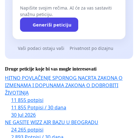
Napišite svojim rečima. AI će za vas sastaviti
snažnu peticiju.
Generiši peticiju
Vaši podaci ostaju vaši
Privatnost po dizajnu
Druge peticije koje bi vas mogle interesovati
HITNO POVLAČENJE SPORNOG NACRTA ZAKONA O
IZMENAMA I DOPUNAMA ZAKONA O DOBROBITI
ŽIVOTINJA
11 855 potpisi
11 855 Potpisi / 30 dana
30 Jul 2026
NE GASITE WIZZ AIR BAZU U BEOGRADU
24 265 potpisi
2 893 Potpisi / 30 dana