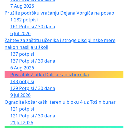
7 Aug 2026
Pružite podršku vraćanju Dejana Vorgića na posao
1 282 potpisi
161 Potpisi / 30 dana
6 Jul 2026
Zahtev za zaštitu učenika i stroge disciplinske mere
nakon nasilja u školi
137 potpisi
137 Potpisi / 30 dana
6 Aug 2026
Povratak Zlatka Dalića kao izbornika
143 potpisi
129 Potpisi / 30 dana
9 Jul 2026
Ogradite košarkaški teren u bloku 4 uz Tošin bunar
121 potpisi
121 Potpisi / 30 dana
21 Jul 2026