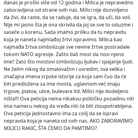
danas je prošlo više od 12 godina i Milica je nepravedno
zaboravljena od strane svih nas. Milici nije dozvoljeno
da živi, da raste, da se raduje, da se igra, da uči, da voli.
Nije mi jasno šta je ona skrivila da joj se sve to oduzme i
saseče u korenu. Sada imamo priliku da tu nepravdu
koja je naneta najmlađoj žrtvi ispravimo. Milica kao
najmađa žrtva simbolizuje sve nevine žrtve postradale
tokom NATO agresije. Zašto baš most da nosi njeno
ime? Zato što mostovi simbolizuju ljubav i spajanje ljudi.
Ne želim nikog da omalovažim i uvredim, sva velika i
značajna imena srpske istorije za koja sam čuo da će
biti predložena za ime mosta, uglavnom već imaju
trgove, platoe, ulice, bulevare itd. Milici nije dodeljeno
ništa!!! Ova peticija nema nikakvu političku pozadinu niti
ima nameru nekog da vređa niti će biti zloupotrebljena.
Ova peticija jednostavno ima za coilj da se ispravi
nepravda koja je naneta od svih nas. AKO ZABORAVIMO
MILICU RAKIĆ, ŠTA ĆEMO DA PAMTIMO?