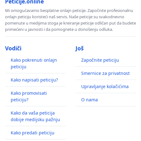
Peticije.online
Mi omogućavamo besplatne onlajn peticije. Započnite profesionalnu
onlajn peticiju koristeći naš servis. Naše peticije su svakodnevno
pomenute u medijima stoga je kreiranje peticije odličan put da budete
primećeni u javnosti i da pomognete u donošenju odluka.
Vodiči
Još
Kako pokrenuti onlajn
Započnite peticiju
peticiju
Smernice za privatnost
Kako napisati peticiju?
Upravljanje kolačićima
Kako promovisati
peticiju?
O nama
Kako da vaša peticija
dobije medijsku pažnju
Kako predati peticiju