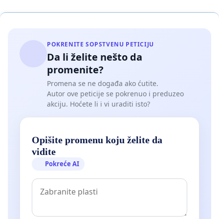
POKRENITE SOPSTVENU PETICIJU
Da li želite nešto da
promenite?
Promena se ne događa ako ćutite.
Autor ove peticije se pokrenuo i preduzeo
akciju. Hoćete li i vi uraditi isto?
Opišite promenu koju želite da
vidite
Pokreće AI