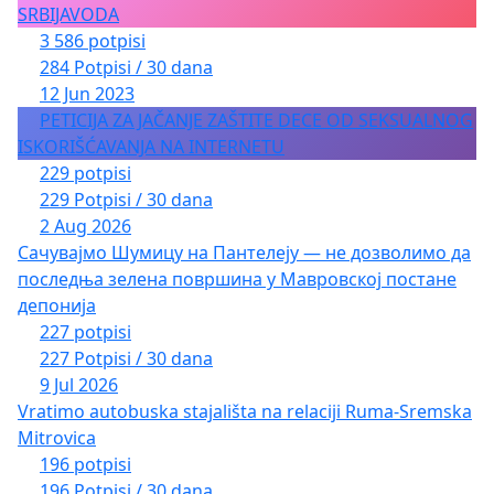
SRBIJAVODA
3 586 potpisi
284 Potpisi / 30 dana
12 Jun 2023
PETICIJA ZA JAČANJE ZAŠTITE DECE OD SEKSUALNOG
ISKORIŠĆAVANJA NA INTERNETU
229 potpisi
229 Potpisi / 30 dana
2 Aug 2026
Сачувајмо Шумицу на Пантелеју — не дозволимо да
последња зелена површина у Мавровској постане
депонија
227 potpisi
227 Potpisi / 30 dana
9 Jul 2026
Vratimo autobuska stajališta na relaciji Ruma-Sremska
Mitrovica
196 potpisi
196 Potpisi / 30 dana