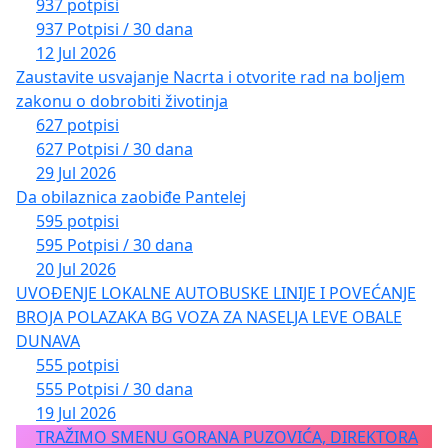
937 potpisi
937 Potpisi / 30 dana
12 Jul 2026
Zaustavite usvajanje Nacrta i otvorite rad na boljem
zakonu o dobrobiti životinja
627 potpisi
627 Potpisi / 30 dana
29 Jul 2026
Da obilaznica zaobiđe Pantelej
595 potpisi
595 Potpisi / 30 dana
20 Jul 2026
UVOĐENJE LOKALNE AUTOBUSKE LINIJE I POVEĆANJE
BROJA POLAZAKA BG VOZA ZA NASELJA LEVE OBALE
DUNAVA
555 potpisi
555 Potpisi / 30 dana
19 Jul 2026
TRAŽIMO SMENU GORANA PUZOVIĆA, DIREKTORA