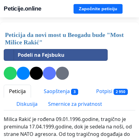
Peticije.online
Započnite peticiju
Peticija da novi most u Beogadu bude "Most
Milice Rakić"
Podeli na Fejsbuku
Peticija
Saopštenja
Potpisi
3
2 950
Diskusija
Smernice za privatnost
Milica Rakić je rođena 09.01.1996.godine, tragično je
preminula 17.04.1999.godine, dok je sedela na noši, od
strane NATO agresora. Od tog tragičnog događaja do