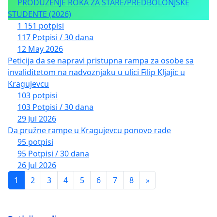
PRODUŽENJE ROKA ZA STARE/PREDBOLONJSKE
STUDENTE (2026)
1 151 potpisi
117 Potpisi / 30 dana
12 May 2026
Peticija da se napravi pristupna rampa za osobe sa
invaliditetom na nadvoznjaku u ulici Filip Kljajic u
Kragujevcu
103 potpisi
103 Potpisi / 30 dana
29 Jul 2026
Da pružne rampe u Kragujevcu ponovo rade
95 potpisi
95 Potpisi / 30 dana
26 Jul 2026
1
2
3
4
5
6
7
8
»