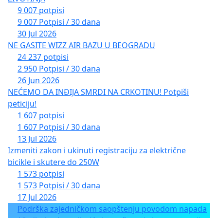
9 007 potpisi
9 007 Potpisi / 30 dana
30 Jul 2026
NE GASITE WIZZ AIR BAZU U BEOGRADU
24 237 potpisi
2 950 Potpisi / 30 dana
26 Jun 2026
NEĆEMO DA INĐIJA SMRDI NA CRKOTINU! Potpiši
peticiju!
1 607 potpisi
1 607 Potpisi / 30 dana
13 Jul 2026
Izmeniti zakon i ukinuti registraciju za električne
bicikle i skutere do 250W
1 573 potpisi
1 573 Potpisi / 30 dana
17 Jul 2026
Podrška zajedničkom saopštenju povodom napada