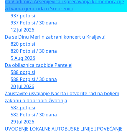
na Vladimira Arsenijevića i sprečavanja komemoracije
žrtvama genocida u Srebrenici
937 potpisi
937 Potpisi / 30 dana
12 Jul 2026
Da se Dinu Merlin zabrani koncert u Kraljevu!
820 potpisi
820 Potpisi / 30 dana
5 Aug 2026
Da obilaznica zaobiđe Pantelej
588 potpisi
588 Potpisi / 30 dana
20 Jul 2026
Zaustavite usvajanje Nacrta i otvorite rad na boljem
zakonu o dobrobiti životinja
582 potpisi
582 Potpisi / 30 dana
29 Jul 2026
UVOĐENJE LOKALNE AUTOBUSKE LINIJE I POVEĆANJE