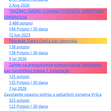
2 Aug 2026
TRAŽIMO SMENU GORANA PUZOVIĆA, DIREKTORA
SRBIJAVODA
3 486 potpisi
184 Potpisi / 30 dana
12 Jun 2023
Povratak Zlatka Dalića kao izbornika
138 potpisi
138 Potpisi / 30 dana
9 Jul 2026
Zahtev za preispitivanje kategorizacije Sokobanje
kao turističkog mesta 1. kategorije
125 potpisi
125 Potpisi / 30 dana
7 Jul 2026
Zaustavite opasnu vožnju u pešačkim zonama Vršca
325 potpisi
122 Potpisi / 30 dana