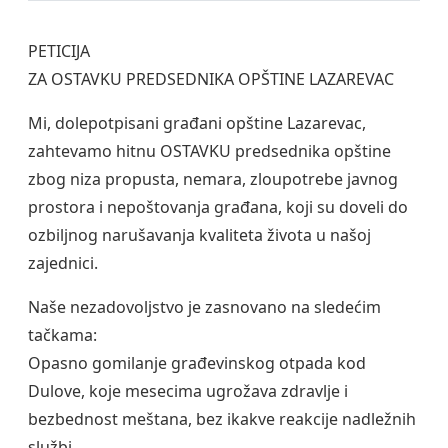
PETICIJA
ZA OSTAVKU PREDSEDNIKA OPŠTINE LAZAREVAC
Mi, dolepotpisani građani opštine Lazarevac,
zahtevamo hitnu OSTAVKU predsednika opštine
zbog niza propusta, nemara, zloupotrebe javnog
prostora i nepoštovanja građana, koji su doveli do
ozbiljnog narušavanja kvaliteta života u našoj
zajednici.
Naše nezadovoljstvo je zasnovano na sledećim
tačkama:
Opasno gomilanje građevinskog otpada kod
Dulove, koje mesecima ugrožava zdravlje i
bezbednost meštana, bez ikakve reakcije nadležnih
službi.