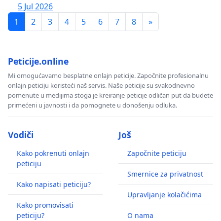
5 Jul 2026
1
2
3
4
5
6
7
8
»
Peticije.online
Mi omogućavamo besplatne onlajn peticije. Započnite profesionalnu
onlajn peticiju koristeći naš servis. Naše peticije su svakodnevno
pomenute u medijima stoga je kreiranje peticije odličan put da budete
primećeni u javnosti i da pomognete u donošenju odluka.
Vodiči
Još
Kako pokrenuti onlajn
Započnite peticiju
peticiju
Smernice za privatnost
Kako napisati peticiju?
Upravljanje kolačićima
Kako promovisati
peticiju?
O nama