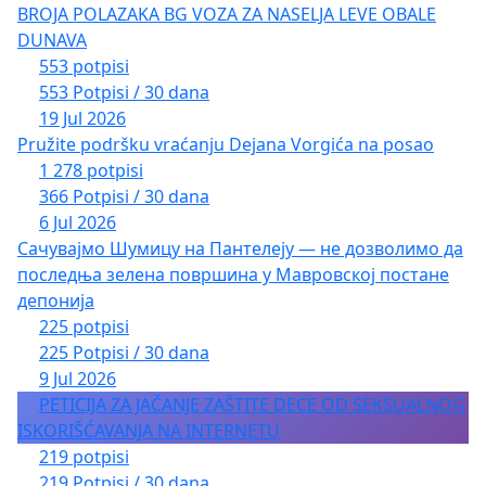
BROJA POLAZAKA BG VOZA ZA NASELJA LEVE OBALE
DUNAVA
553 potpisi
553 Potpisi / 30 dana
19 Jul 2026
Pružite podršku vraćanju Dejana Vorgića na posao
1 278 potpisi
366 Potpisi / 30 dana
6 Jul 2026
Сачувајмо Шумицу на Пантелеју — не дозволимо да
последња зелена површина у Мавровској постане
депонија
225 potpisi
225 Potpisi / 30 dana
9 Jul 2026
PETICIJA ZA JAČANJE ZAŠTITE DECE OD SEKSUALNOG
ISKORIŠĆAVANJA NA INTERNETU
219 potpisi
219 Potpisi / 30 dana