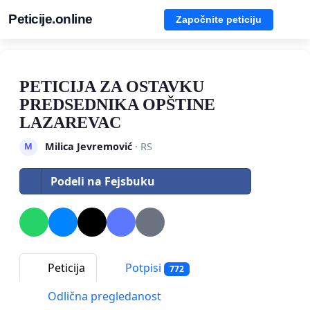
Peticije.online
Započnite peticiju
PETICIJA ZA OSTAVKU
PREDSEDNIKA OPŠTINE
LAZAREVAC
Milica Jevremović
· RS
M
Podeli na Fejsbuku
Peticija
Potpisi
772
Odlična pregledanost