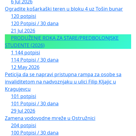
6 Jul 2026
Ogradite košarkaški teren u bloku 4 uz Tošin bunar
120 potpisi
120 Potpisi / 30 dana
21 Jul 2026
PRODUŽENJE ROKA ZA STARE/PREDBOLONJSKE
STUDENTE (2026)
1 144 potpisi
114 Potpisi / 30 dana
12 May 2026
Peticija da se napravi pristupna rampa za osobe sa
invaliditetom na nadvoznjaku u ulici Filip Kljajic u
Kragujevcu
101 potpisi
101 Potpisi / 30 dana
29 Jul 2026
Zamena vodovodne mreže u Ostružnici
204 potpisi
100 Potpisi / 30 dana