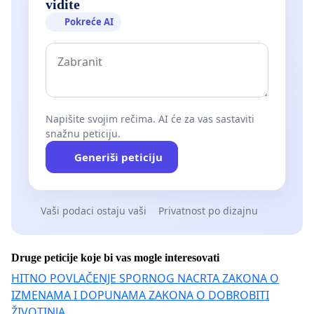
vidite
Pokreće AI
Napišite svojim rečima. AI će za vas sastaviti
snažnu peticiju.
Generiši peticiju
Vaši podaci ostaju vaši
Privatnost po dizajnu
Druge peticije koje bi vas mogle interesovati
HITNO POVLAČENJE SPORNOG NACRTA ZAKONA O
IZMENAMA I DOPUNAMA ZAKONA O DOBROBITI
ŽIVOTINJA