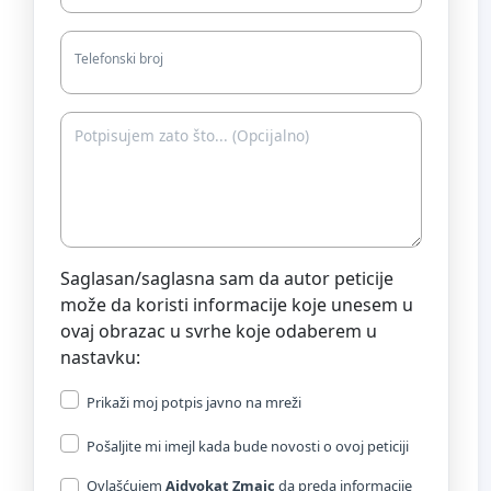
Telefonski broj
Saglasan/saglasna sam da autor peticije
može da koristi informacije koje unesem u
ovaj obrazac u svrhe koje odaberem u
nastavku:
Prikaži moj potpis javno na mreži
Pošaljite mi imejl kada bude novosti o ovoj peticiji
Ovlašćujem
Aidvokat Zmaic
da preda informacije