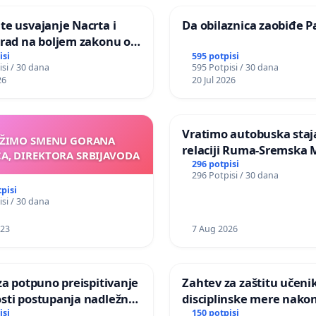
te usvajanje Nacrta i
Da obilaznica zaobiđe P
 rad na boljem zakonu o
i životinja
isi
595 potpisi
si / 30 dana
595 Potpisi / 30 dana
26
20 Jul 2026
Vratimo autobuska staja
ŽIMO SMENU GORANA
relaciji Ruma-Sremska 
A, DIREKTORA SRBIJAVODA
296 potpisi
296 Potpisi / 30 dana
tpisi
si / 30 dana
023
7 Aug 2026
tivanje
Zahtev za zaštitu učenik
 postupanja nadležnih
disciplinske mere nakon
ija povodom događaja u
školi
isi
150 potpisi