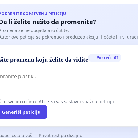
POKRENITE SOPSTVENU PETICIJU
Da li želite nešto da promenite?
Promena se ne događa ako ćutite.
Autor ove peticije se pokrenuo i preduzeo akciju. Hoćete li i vi uradit
Pokreće AI
ite promenu koju želite da vidite
ite svojim rečima. AI će za vas sastaviti snažnu peticiju.
Generiši peticiju
odaci ostaju vaši
Privatnost po dizajnu