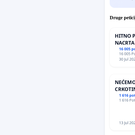
Druge petici
HITNO 
NACRTA
DOPUNA
16 005 p
16 005 Po
DOBROBI
30 Jul 20
NEĆEMO 
CRKOTINU
1 616 po
1 616 Pot
13 Jul 20