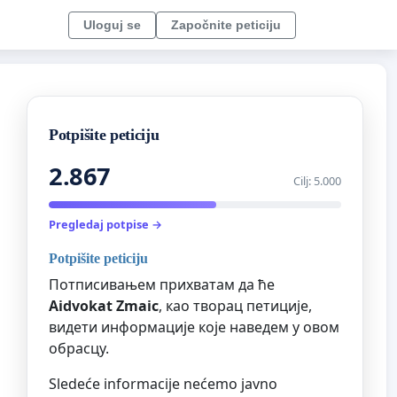
Uloguj se
Započnite peticiju
Potpišite peticiju
2.867
Cilj: 5.000
Pregledaj potpise →
Potpišite peticiju
Потписивањем прихватам да ће
Aidvokat Zmaic
, као творац петиције,
видети информације које наведем у овом
обрасцу.
Sledeće informacije nećemo javno