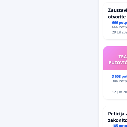
Zaustavi
otvorite
dobrobit
666 potp
666 Potpi
29 Jul 20
TRA
PUZOVIĆ
3 608 po
306 Potpi
12 Jun 2
Peticija za potpuno preispi
zakonitosti
instituc
185 potp