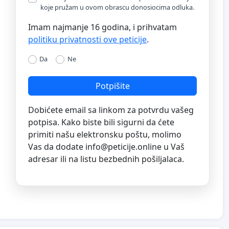
koje pružam u ovom obrascu donosiocima odluka.
Imam najmanje 16 godina, i prihvatam
politiku privatnosti ove peticije
.
Da
Ne
Potpišite
Dobićete email sa linkom za potvrdu vašeg
potpisa. Kako biste bili sigurni da ćete
primiti našu elektronsku poštu, molimo
Vas da dodate
info@peticije.online
u Vaš
adresar ili na listu bezbednih pošiljalaca.