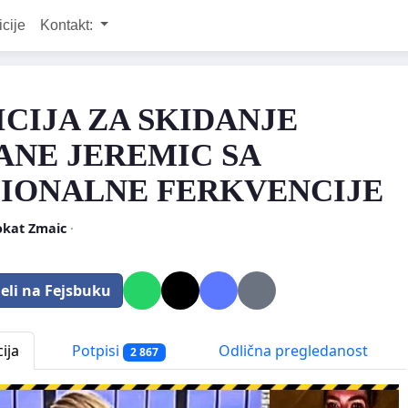
icije
Kontakt:
ICIJA ZA SKIDANJE
ANE JEREMIC SA
IONALNE FERKVENCIJE
okat Zmaic
·
eli na Fejsbuku
ija
Potpisi
Odlična pregledanost
2 867