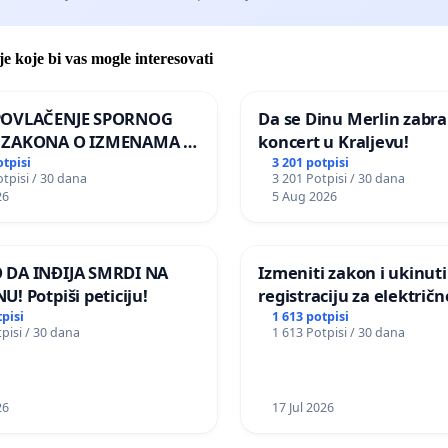
je koje bi vas mogle interesovati
POVLAČENJE SPORNOG
Da se Dinu Merlin zabra
 ZAKONA O IZMENAMA I
koncert u Kraljevu!
MA ZAKONA O
otpisi
3 201 potpisi
tpisi / 30 dana
3 201 Potpisi / 30 dana
TI ŽIVOTINJA
26
5 Aug 2026
DA INĐIJA SMRDI NA
Izmeniti zakon i ukinuti
! Potpiši peticiju!
registraciju za električne
skutere do 250W
tpisi
1 613 potpisi
pisi / 30 dana
1 613 Potpisi / 30 dana
26
17 Jul 2026