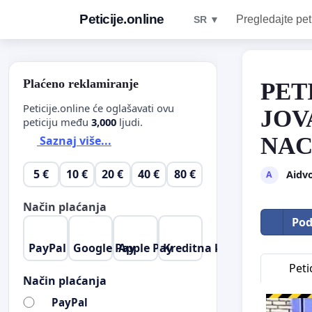
Peticije.online
Pregledajte pet
SR ▼
Plaćeno reklamiranje
PET
Peticije.online će oglašavati ovu
JOV
peticiju među
3,000
ljudi.
NAC
Saznaj više...
5 €
10 €
20 €
40 €
80 €
Aidv
A
Način plaćanja
Pod
PayPal
Google Pay
Apple Pay
Kreditna kartica
Petic
Način plaćanja
PayPal