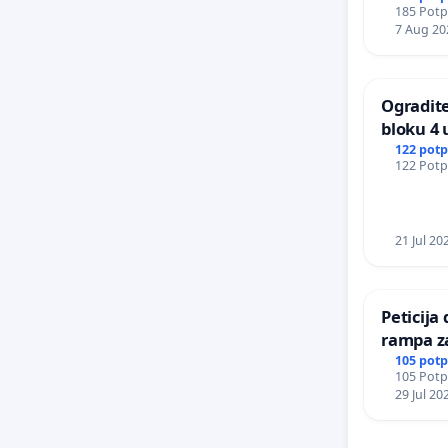
185 Potpi
osnovnoj
7 Aug 20
u Mrčaj
Ogradite
bloku 4 
122 potp
122 Potpi
21 Jul 20
Peticija
rampa za osobe sa invaliditetom
na nadvoz
105 potp
105 Potpi
u Kragu
29 Jul 20