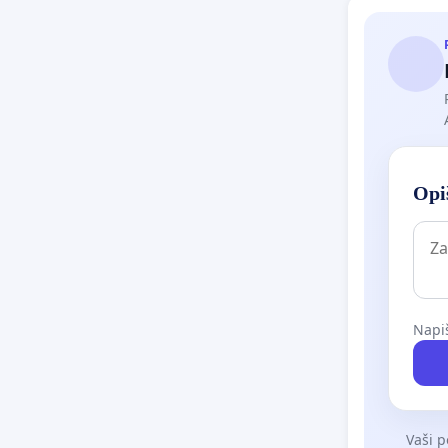
Opiš
Napiš
Vaši p