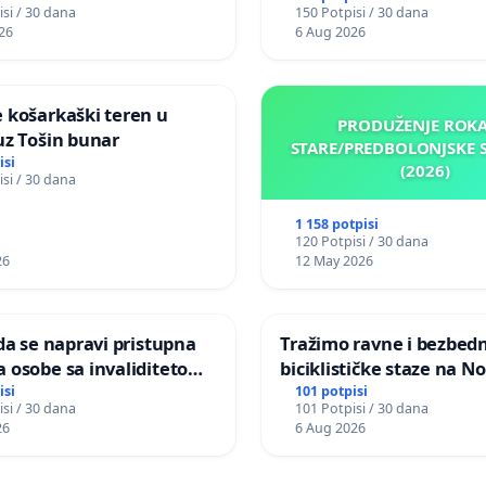
si / 30 dana
150 Potpisi / 30 dana
 školi “Tatomir Anđelić”
26
6 Aug 2026
evcima
 košarkaški teren u
PRODUŽENJE ROKA
uz Tošin bunar
STARE/PREDBOLONJSKE 
isi
(2026)
si / 30 dana
1 158 potpisi
120 Potpisi / 30 dana
26
12 May 2026
 da se napravi pristupna
Tražimo ravne i bezbed
biciklističke staze na 
njaku u ulici Filip Kljajic
Beogradu
isi
101 potpisi
si / 30 dana
101 Potpisi / 30 dana
jevcu
26
6 Aug 2026