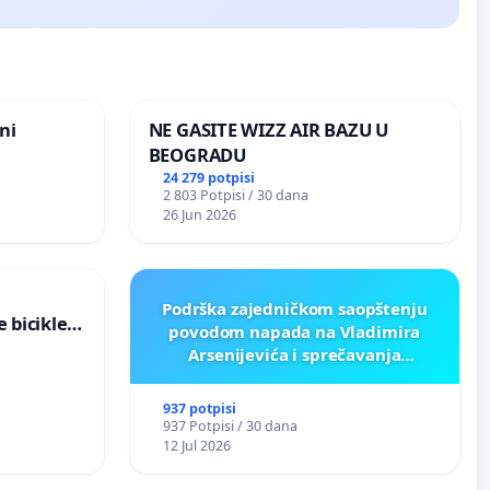
ni
NE GASITE WIZZ AIR BAZU U
BEOGRADU
24 279 potpisi
2 803 Potpisi / 30 dana
26 Jun 2026
Podrška zajedničkom saopštenju
 bicikle i
povodom napada na Vladimira
Arsenijevića i sprečavanja
komemoracije žrtvama genocida u
Srebrenici
937 potpisi
937 Potpisi / 30 dana
12 Jul 2026