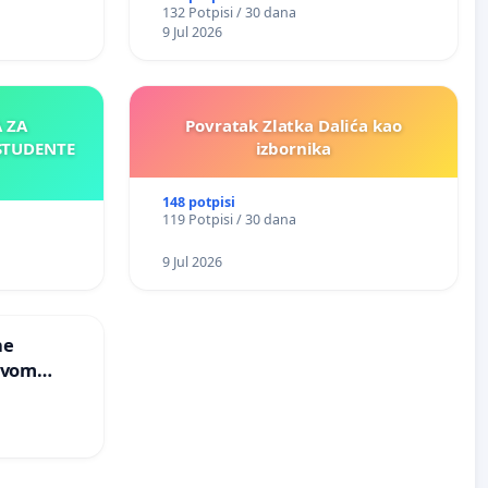
132 Potpisi / 30 dana
Мавровској постане депонија
9 Jul 2026
 ZA
Povratak Zlatka Dalića kao
STUDENTE
izbornika
148 potpisi
119 Potpisi / 30 dana
9 Jul 2026
ne
Novom