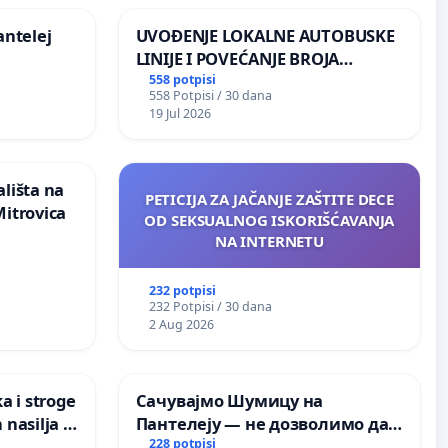
antelej
UVOĐENJE LOKALNE AUTOBUSKE
LINIJE I POVEĆANJE BROJA
POLAZAKA BG VOZA ZA NASELJA
558 potpisi
558 Potpisi / 30 dana
LEVE OBALE DUNAVA
19 Jul 2026
lišta na
PETICIJA ZA JAČANJE ZAŠTITE DECE
Mitrovica
OD SEKSUALNOG ISKORIŠĆAVANJA
NA INTERNETU
232 potpisi
232 Potpisi / 30 dana
2 Aug 2026
a i stroge
Сачувајмо Шумицу на
 nasilja u
Пантелеју — не дозволимо да
последња зелена површина у
228 potpisi