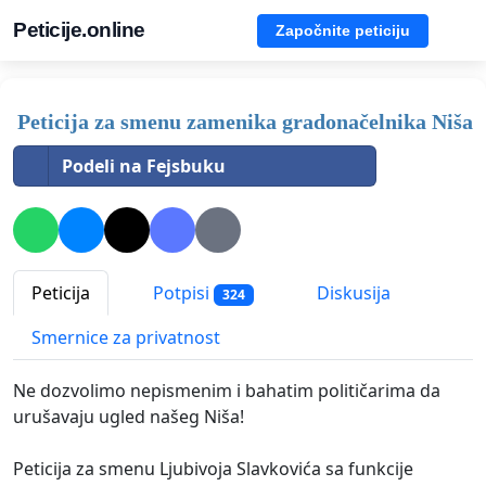
Peticije.online
Započnite peticiju
Peticija za smenu zamenika gradonačelnika Niša
Podeli na Fejsbuku
Peticija
Potpisi
Diskusija
324
Smernice za privatnost
Ne dozvolimo nepismenim i bahatim političarima da
urušavaju ugled našeg Niša!
Peticija za smenu Ljubivoja Slavkovića sa funkcije