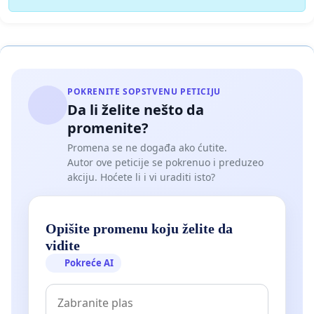
POKRENITE SOPSTVENU PETICIJU
Da li želite nešto da
promenite?
Promena se ne događa ako ćutite.
Autor ove peticije se pokrenuo i preduzeo
akciju. Hoćete li i vi uraditi isto?
Opišite promenu koju želite da
vidite
Pokreće AI