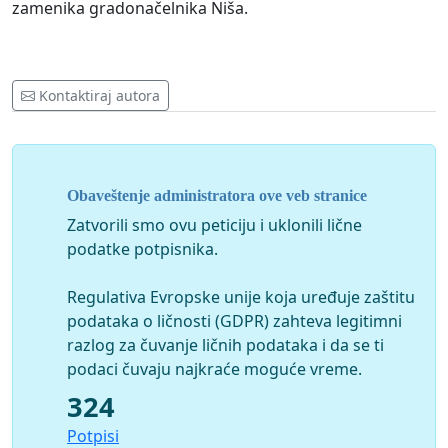
zamenika gradonačelnika Niša.
Kontaktiraj autora
Obaveštenje administratora ove veb stranice
Zatvorili smo ovu peticiju i uklonili lične
podatke potpisnika.
Regulativa Evropske unije koja uređuje zaštitu
podataka o ličnosti (GDPR) zahteva legitimni
razlog za čuvanje ličnih podataka i da se ti
podaci čuvaju najkraće moguće vreme.
324
Potpisi