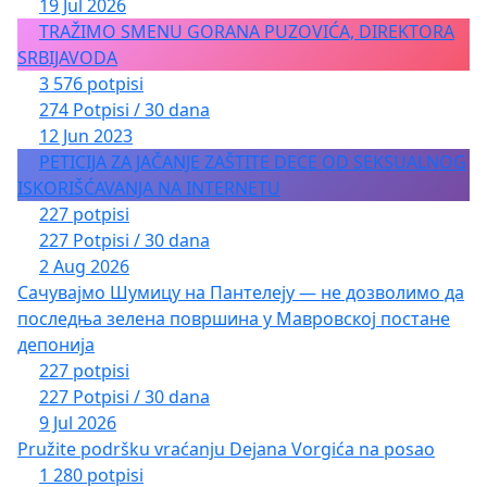
19 Jul 2026
TRAŽIMO SMENU GORANA PUZOVIĆA, DIREKTORA
SRBIJAVODA
3 576 potpisi
274 Potpisi / 30 dana
12 Jun 2023
PETICIJA ZA JAČANJE ZAŠTITE DECE OD SEKSUALNOG
ISKORIŠĆAVANJA NA INTERNETU
227 potpisi
227 Potpisi / 30 dana
2 Aug 2026
Сачувајмо Шумицу на Пантелеју — не дозволимо да
последња зелена површина у Мавровској постане
депонија
227 potpisi
227 Potpisi / 30 dana
9 Jul 2026
Pružite podršku vraćanju Dejana Vorgića na posao
1 280 potpisi