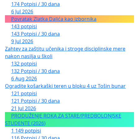
174 Potpisi / 30 dana
6 Jul 2026
Povratak Zlatka Dalića kao izbornika
143 potpisi
143 Potpisi / 30 dana
9 Jul 2026
Zahtev za zaštitu učenika i stroge disciplinske mere
nakon nasilja u školi
132 potpisi
132 Potpisi / 30 dana
6 Aug 2026
Ogradite košarkaški teren u bloku 4 uz Tošin bunar
121 potpisi
121 Potpisi / 30 dana
21 Jul 2026
PRODUŽENJE ROKA ZA STARE/PREDBOLONJSKE
STUDENTE (2026)
1 149 potpisi
116 Potpisi / 30 dana