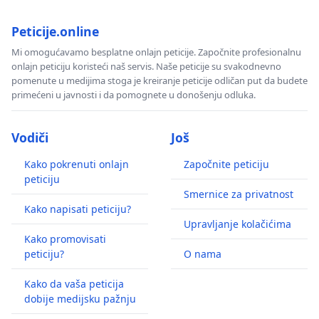
Peticije.online
Mi omogućavamo besplatne onlajn peticije. Započnite profesionalnu
onlajn peticiju koristeći naš servis. Naše peticije su svakodnevno
pomenute u medijima stoga je kreiranje peticije odličan put da budete
primećeni u javnosti i da pomognete u donošenju odluka.
Vodiči
Još
Kako pokrenuti onlajn
Započnite peticiju
peticiju
Smernice za privatnost
Kako napisati peticiju?
Upravljanje kolačićima
Kako promovisati
peticiju?
O nama
Kako da vaša peticija
dobije medijsku pažnju