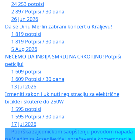
24 253 potpisi
2 897 Potpisi / 30 dana
26 Jun 2026
Da se Dinu Merlin zabrani koncert u Kraljevu!
1 819 potpisi
1 819 Potpisi / 30 dana
5 Aug 2026
NEĆEMO DA INĐIJA SMRDI NA CRKOTINU! Potpiši
peticiju!
1 609 potpisi
1 609 Potpisi / 30 dana
13 Jul 2026
Izmeniti zakon i ukinuti registraciju za električne
bicikle i skutere do 250W
1 595 potpisi
1 595 Potpisi / 30 dana
17 Jul 2026
Podrška zajedničkom saopštenju povodom napada
na Vladimira Arsenijevića i sprečavanja komemoracije