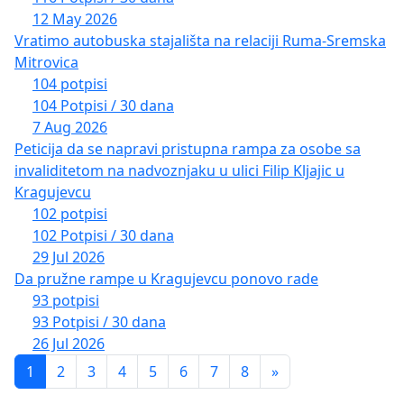
12 May 2026
Vratimo autobuska stajališta na relaciji Ruma-Sremska
Mitrovica
104 potpisi
104 Potpisi / 30 dana
7 Aug 2026
Peticija da se napravi pristupna rampa za osobe sa
invaliditetom na nadvoznjaku u ulici Filip Kljajic u
Kragujevcu
102 potpisi
102 Potpisi / 30 dana
29 Jul 2026
Da pružne rampe u Kragujevcu ponovo rade
93 potpisi
93 Potpisi / 30 dana
26 Jul 2026
1
2
3
4
5
6
7
8
»