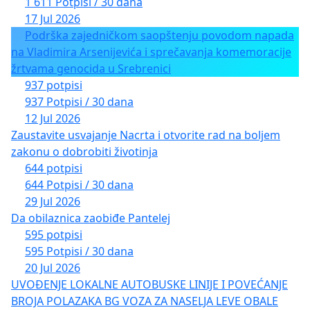
1 611 Potpisi / 30 dana
17 Jul 2026
Podrška zajedničkom saopštenju povodom napada
na Vladimira Arsenijevića i sprečavanja komemoracije
žrtvama genocida u Srebrenici
937 potpisi
937 Potpisi / 30 dana
12 Jul 2026
Zaustavite usvajanje Nacrta i otvorite rad na boljem
zakonu o dobrobiti životinja
644 potpisi
644 Potpisi / 30 dana
29 Jul 2026
Da obilaznica zaobiđe Pantelej
595 potpisi
595 Potpisi / 30 dana
20 Jul 2026
UVOĐENJE LOKALNE AUTOBUSKE LINIJE I POVEĆANJE
BROJA POLAZAKA BG VOZA ZA NASELJA LEVE OBALE