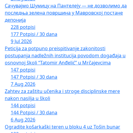
Сачувајмо Шумицу на Пантелеју — не дозволимо да
последња зелена површина у Мавровској постане
депонија
228 potpisi
177 Potpisi / 30 dana
9 Jul 2026
Peticija za potpuno preispitivanje zakonitosti
postupanja nadležnih institucija povodom događaja u
osnovnoj školi “Tatomir Anđelić” u Mrčajevcima
147 potpisi
147 Potpisi / 30 dana
7 Aug 2026
Zahtev za zaštitu učenika i stroge disciplinske mere
nakon nasilja u školi
144 potpisi
144 Potpisi / 30 dana
6 Aug 2026
Ogradite košarkaški teren u bloku 4 uz Tošin bunar