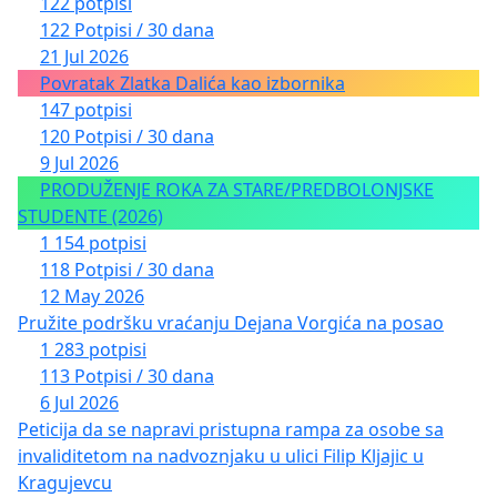
122 potpisi
122 Potpisi / 30 dana
21 Jul 2026
Povratak Zlatka Dalića kao izbornika
147 potpisi
120 Potpisi / 30 dana
9 Jul 2026
PRODUŽENJE ROKA ZA STARE/PREDBOLONJSKE
STUDENTE (2026)
1 154 potpisi
118 Potpisi / 30 dana
12 May 2026
Pružite podršku vraćanju Dejana Vorgića na posao
1 283 potpisi
113 Potpisi / 30 dana
6 Jul 2026
Peticija da se napravi pristupna rampa za osobe sa
invaliditetom na nadvoznjaku u ulici Filip Kljajic u
Kragujevcu