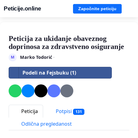
Peticije.online
Započnite peticiju
Peticija za ukidanje obaveznog
doprinosa za zdravstveno osiguranje
Marko Todorić
·
M
Podeli na Fejsbuku (1)
Peticija
Potpisi
131
Odlična pregledanost