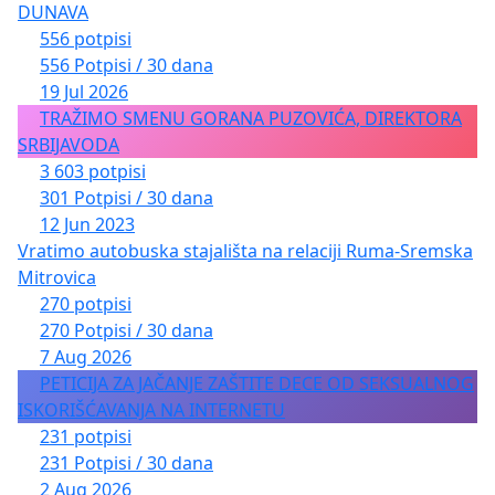
DUNAVA
556 potpisi
556 Potpisi / 30 dana
19 Jul 2026
TRAŽIMO SMENU GORANA PUZOVIĆA, DIREKTORA
SRBIJAVODA
3 603 potpisi
301 Potpisi / 30 dana
12 Jun 2023
Vratimo autobuska stajališta na relaciji Ruma-Sremska
Mitrovica
270 potpisi
270 Potpisi / 30 dana
7 Aug 2026
PETICIJA ZA JAČANJE ZAŠTITE DECE OD SEKSUALNOG
ISKORIŠĆAVANJA NA INTERNETU
231 potpisi
231 Potpisi / 30 dana
2 Aug 2026