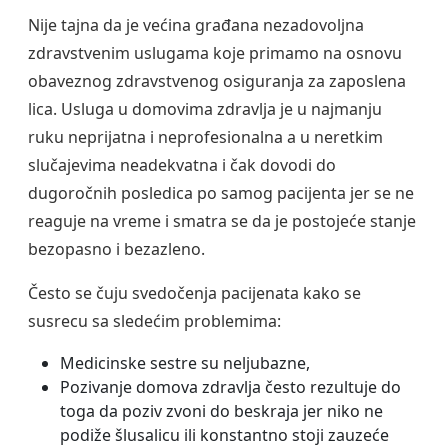
Nije tajna da je većina građana nezadovoljna
zdravstvenim uslugama koje primamo na osnovu
obaveznog zdravstvenog osiguranja za zaposlena
lica. Usluga u domovima zdravlja je u najmanju
ruku neprijatna i neprofesionalna a u neretkim
slučajevima neadekvatna i čak dovodi do
dugoročnih posledica po samog pacijenta jer se ne
reaguje na vreme i smatra se da je postojeće stanje
bezopasno i bezazleno.
Često se čuju svedočenja pacijenata kako se
susrecu sa sledećim problemima:
Medicinske sestre su neljubazne,
Pozivanje domova zdravlja često rezultuje do
toga da poziv zvoni do beskraja jer niko ne
podiže šlusalicu ili konstantno stoji zauzeće