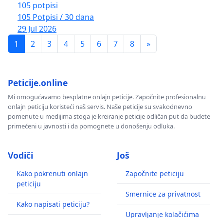
105 potpisi
105 Potpisi / 30 dana
29 Jul 2026
1
2
3
4
5
6
7
8
»
Peticije.online
Mi omogućavamo besplatne onlajn peticije. Započnite profesionalnu
onlajn peticiju koristeći naš servis. Naše peticije su svakodnevno
pomenute u medijima stoga je kreiranje peticije odličan put da budete
primećeni u javnosti i da pomognete u donošenju odluka.
Vodiči
Još
Kako pokrenuti onlajn
Započnite peticiju
peticiju
Smernice za privatnost
Kako napisati peticiju?
Upravljanje kolačićima