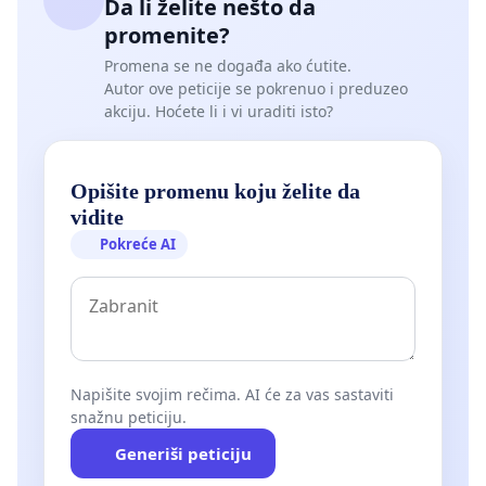
Da li želite nešto da
promenite?
Promena se ne događa ako ćutite.
Autor ove peticije se pokrenuo i preduzeo
akciju. Hoćete li i vi uraditi isto?
Opišite promenu koju želite da
vidite
Pokreće AI
Napišite svojim rečima. AI će za vas sastaviti
snažnu peticiju.
Generiši peticiju