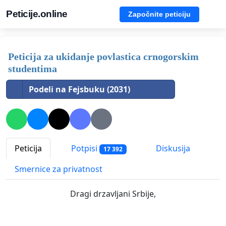
Peticije.online
Započnite peticiju
Peticija za ukidanje povlastica crnogorskim
studentima
Podeli na Fejsbuku (2031)
Peticija
Potpisi
Diskusija
17 392
Smernice za privatnost
Dragi drzavljani Srbije,