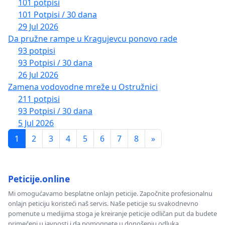
101 potpisi
101 Potpisi / 30 dana
29 Jul 2026
Da pružne rampe u Kragujevcu ponovo rade
93 potpisi
93 Potpisi / 30 dana
26 Jul 2026
Zamena vodovodne mreže u Ostružnici
211 potpisi
93 Potpisi / 30 dana
5 Jul 2026
1
2
3
4
5
6
7
8
»
Peticije.online
Mi omogućavamo besplatne onlajn peticije. Započnite profesionalnu
onlajn peticiju koristeći naš servis. Naše peticije su svakodnevno
pomenute u medijima stoga je kreiranje peticije odličan put da budete
primećeni u javnosti i da pomognete u donošenju odluka.