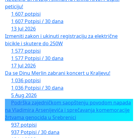
peticiju!
1 607 potpisi
1 607 Potpisi / 30 dana
13 Jul 2026
Izmeniti zakon i ukinuti registraciju za električne
bicikle i skutere do 250W
1 577 potpisi
1 577 Potpisi / 30 dana
17 Jul 2026
Da se Dinu Merlin zabrani koncert u Kraljevu!
1 036 potpisi
1 036 Potpisi / 30 dana
5 Aug 2026
Podrška zajedničkom saopštenju povodom napada
na Vladimira Arsenijevića i sprečavanja komemoracije
žrtvama genocida u Srebrenici
937 potpisi
937 Potpisi / 30 dana