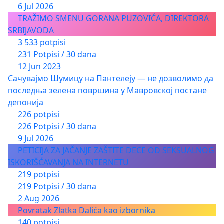
6 Jul 2026
TRAŽIMO SMENU GORANA PUZOVIĆA, DIREKTORA
SRBIJAVODA
3 533 potpisi
231 Potpisi / 30 dana
12 Jun 2023
Сачувајмо Шумицу на Пантелеју — не дозволимо да
последња зелена површина у Мавровској постане
депонија
226 potpisi
226 Potpisi / 30 dana
9 Jul 2026
PETICIJA ZA JAČANJE ZAŠTITE DECE OD SEKSUALNOG
ISKORIŠĆAVANJA NA INTERNETU
219 potpisi
219 Potpisi / 30 dana
2 Aug 2026
Povratak Zlatka Dalića kao izbornika
140 potpisi