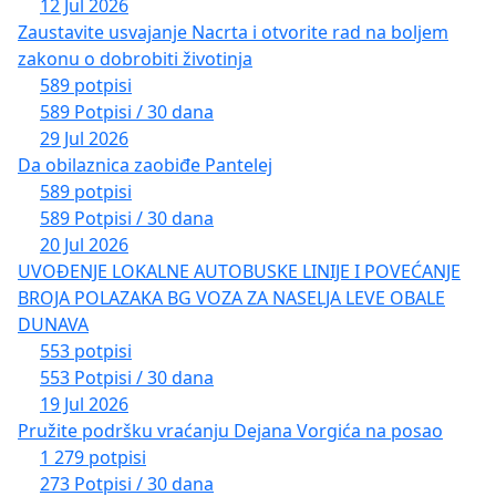
12 Jul 2026
Zaustavite usvajanje Nacrta i otvorite rad na boljem
zakonu o dobrobiti životinja
589 potpisi
589 Potpisi / 30 dana
29 Jul 2026
Da obilaznica zaobiđe Pantelej
589 potpisi
589 Potpisi / 30 dana
20 Jul 2026
UVOĐENJE LOKALNE AUTOBUSKE LINIJE I POVEĆANJE
BROJA POLAZAKA BG VOZA ZA NASELJA LEVE OBALE
DUNAVA
553 potpisi
553 Potpisi / 30 dana
19 Jul 2026
Pružite podršku vraćanju Dejana Vorgića na posao
1 279 potpisi
273 Potpisi / 30 dana