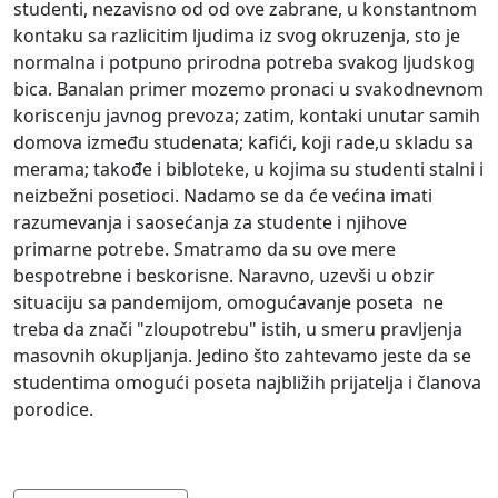
studenti, nezavisno od od ove zabrane, u konstantnom
kontaku sa razlicitim ljudima iz svog okruzenja, sto je
normalna i potpuno prirodna potreba svakog ljudskog
bica. Banalan primer mozemo pronaci u svakodnevnom
koriscenju javnog prevoza; zatim, kontaki unutar samih
domova između studenata; kafići, koji rade,u skladu sa
merama; takođe i bibloteke, u kojima su studenti stalni i
neizbežni posetioci. Nadamo se da će većina imati
razumevanja i saosećanja za studente i njihove
primarne potrebe. Smatramo da su ove mere
bespotrebne i beskorisne. Naravno, uzevši u obzir
situaciju sa pandemijom, omogućavanje poseta ne
treba da znači "zloupotrebu" istih, u smeru pravljenja
masovnih okupljanja. Jedino što zahtevamo jeste da se
studentima omogući poseta najbližih prijatelja i članova
porodice.