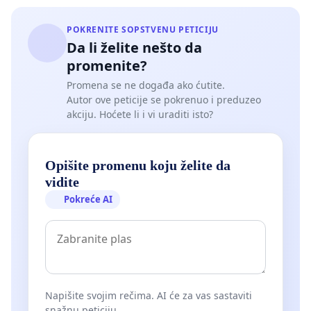
POKRENITE SOPSTVENU PETICIJU
Da li želite nešto da
promenite?
Promena se ne događa ako ćutite.
Autor ove peticije se pokrenuo i preduzeo
akciju. Hoćete li i vi uraditi isto?
Opišite promenu koju želite da
vidite
Pokreće AI
Napišite svojim rečima. AI će za vas sastaviti
snažnu peticiju.