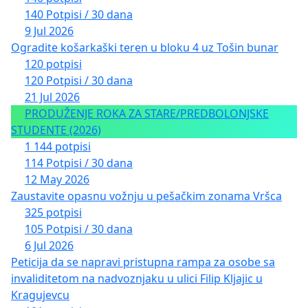
140 Potpisi / 30 dana
9 Jul 2026
Ogradite košarkaški teren u bloku 4 uz Tošin bunar
120 potpisi
120 Potpisi / 30 dana
21 Jul 2026
PRODUŽENJE ROKA ZA STARE/PREDBOLONJSKE
STUDENTE (2026)
1 144 potpisi
114 Potpisi / 30 dana
12 May 2026
Zaustavite opasnu vožnju u pešačkim zonama Vršca
325 potpisi
105 Potpisi / 30 dana
6 Jul 2026
Peticija da se napravi pristupna rampa za osobe sa
invaliditetom na nadvoznjaku u ulici Filip Kljajic u
Kragujevcu