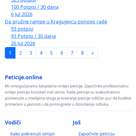
100 Potpisi / 30 dana
6 Jul 2026
Da pružne rampe u Kragujevcu ponovo rade
93 potpisi
93 Potpisi / 30 dana
26 Jul 2026
1
2
3
4
5
6
7
8
»
Peticije.online
Mi omogućavamo besplatne onlajn peticije. Započnite profesionalnu
onlajn peticiju koristeći naš servis. Naše peticije su svakodnevno
pomenute u medijima stoga je kreiranje peticije odličan put da budete
primećeni u javnosti i da pomognete u donošenju odluka.
Vodiči
Još
Kako pokrenuti onlajn
Započnite peticiju