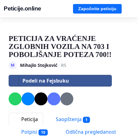
Peticije.online
Započnite peticiju
PETICIJA ZA VRAĆENJE
ZGLOBNIH VOZILA NA 703 I
POBOLJŠANJE POTEZA 700!!
Mihajlo Stojković
· RS
M
Podeli na Fejsbuku
Peticija
Saopštenja
1
Potpisi
Odlična pregledanost
10