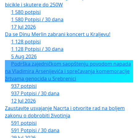
bicikle i skutere do 250W
1 580 potpisi
1 580 Potpisi / 30 dana
17 Jul 2026
Da se Dinu Merlin zabrani koncert u Kraljevu!
1 128 potpisi
1 128 Potpisi / 30 dana
5 Aug 2026
Podrška zajedničkom saopštenju povodom napada
na Vladimira Arsenijevića i sprečavanja komemoracije
žrtvama genocida u Srebrenici
937 potpisi
937 Potpisi / 30 dana
12 Jul 2026
Zaustavite usvajanje Nacrta i otvorite rad na boljem
zakonu o dobrobiti životinja
591 potpisi
591 Potpisi / 30 dana
29 Jul 2026