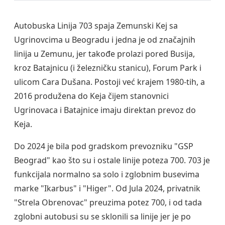
Autobuska Linija 703 spaja Zemunski Kej sa
Ugrinovcima u Beogradu i jedna je od značajnih
linija u Zemunu, jer takođe prolazi pored Busija,
kroz Batajnicu (i železničku stanicu), Forum Park i
ulicom Cara Dušana. Postoji već krajem 1980-tih, a
2016 produžena do Keja čijem stanovnici
Ugrinovaca i Batajnice imaju direktan prevoz do
Keja.
Do 2024 je bila pod gradskom prevozniku "GSP
Beograd" kao što su i ostale linije poteza 700. 703 je
funkcijala normalno sa solo i zglobnim busevima
marke "Ikarbus" i "Higer". Od Jula 2024, privatnik
"Strela Obrenovac" preuzima potez 700, i od tada
zglobni autobusi su se sklonili sa linije jer je po