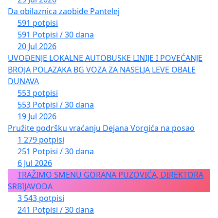
Da obilaznica zaobiđe Pantelej
591 potpisi
591 Potpisi / 30 dana
20 Jul 2026
UVOĐENJE LOKALNE AUTOBUSKE LINIJE I POVEĆANJE
BROJA POLAZAKA BG VOZA ZA NASELJA LEVE OBALE
DUNAVA
553 potpisi
553 Potpisi / 30 dana
19 Jul 2026
Pružite podršku vraćanju Dejana Vorgića na posao
1 279 potpisi
251 Potpisi / 30 dana
6 Jul 2026
TRAŽIMO SMENU GORANA PUZOVIĆA, DIREKTORA
SRBIJAVODA
3 543 potpisi
241 Potpisi / 30 dana