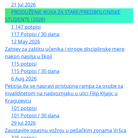
21 Jul 2026
PRODUŽENJE ROKA ZA STARE/PREDBOLONJSKE
STUDENTE (2026)
1 147 potpisi
117 Potpisi / 30 dana
12 May 2026
Zahtev za zaštitu učenika i stroge disciplinske mere
nakon nasilja u školi
115 potpisi
115 Potpisi / 30 dana
6 Aug 2026
Peticija da se napravi pristupna rampa za osobe sa
invaliditetom na nadvoznjaku u ulici Filip Kljajic u
Kragujevcu
101 potpisi
101 Potpisi / 30 dana
29 Jul 2026
Zaustavite opasnu vožnju u pešačkim zonama Vršca
325 potpisi