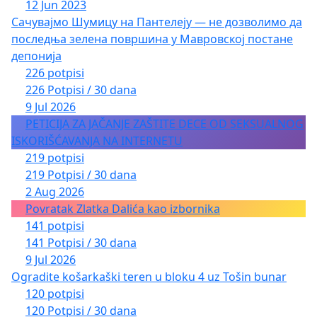
12 Jun 2023
Сачувајмо Шумицу на Пантелеју — не дозволимо да
последња зелена површина у Мавровској постане
депонија
226 potpisi
226 Potpisi / 30 dana
9 Jul 2026
PETICIJA ZA JAČANJE ZAŠTITE DECE OD SEKSUALNOG
ISKORIŠĆAVANJA NA INTERNETU
219 potpisi
219 Potpisi / 30 dana
2 Aug 2026
Povratak Zlatka Dalića kao izbornika
141 potpisi
141 Potpisi / 30 dana
9 Jul 2026
Ogradite košarkaški teren u bloku 4 uz Tošin bunar
120 potpisi
120 Potpisi / 30 dana