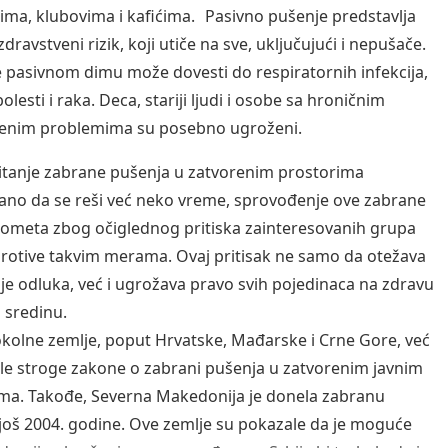
ima, klubovima i kafićima. Pasivno pušenje predstavlja
zdravstveni rizik, koji utiče na sve, uključujući i nepušače.
e pasivnom dimu može dovesti do respiratornih infekcija,
olesti i raka. Deca, stariji ljudi i osobe sa hroničnim
venim problemima su posebno ugroženi.
pitanje zabrane pušenja u zatvorenim prostorima
no da se reši već neko vreme, sprovođenje ove zabrane
 ometa zbog očiglednog pritiska zainteresovanih grupa
protive takvim merama. Ovaj pritisak ne samo da otežava
e odluka, već i ugrožava pravo svih pojedinaca na zdravu
u sredinu.
olne zemlje, poput Hrvatske, Mađarske i Crne Gore, već
ile stroge zakone o zabrani pušenja u zatvorenim javnim
ma. Takođe, Severna Makedonija je donela zabranu
još 2004. godine. Ove zemlje su pokazale da je moguće