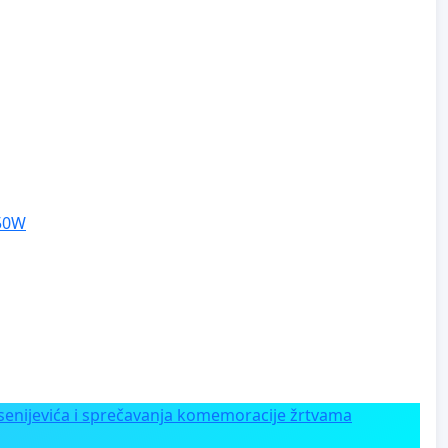
250W
enijevića i sprečavanja komemoracije žrtvama