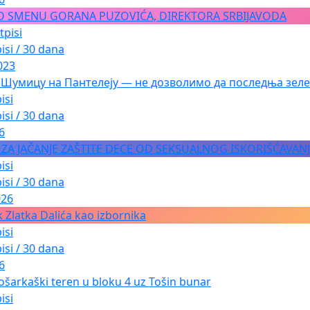
O SMENU GORANA PUZOVIĆA, DIREKTORA SRBIJAVODA
tpisi
isi / 30 dana
023
 Шумицу на Пантелеју — не дозволимо да последња зеле
isi
isi / 30 dana
6
A ZA JAČANJE ZAŠTITE DECE OD SEKSUALNOG ISKORIŠĆAVAN
isi
isi / 30 dana
026
 Zlatka Dalića kao izbornika
isi
isi / 30 dana
6
ošarkaški teren u bloku 4 uz Tošin bunar
isi