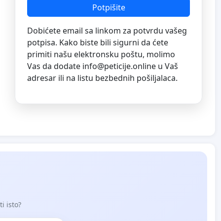
Potpišite
Dobićete email sa linkom za potvrdu vašeg
potpisa. Kako biste bili sigurni da ćete
primiti našu elektronsku poštu, molimo
Vas da dodate
info@peticije.online
u Vaš
adresar ili na listu bezbednih pošiljalaca.
i isto?