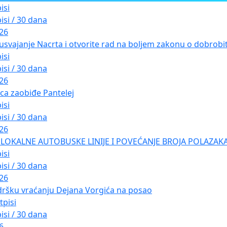
isi
isi / 30 dana
026
usvajanje Nacrta i otvorite rad na boljem zakonu o dobrobiti
isi
isi / 30 dana
026
ica zaobiđe Pantelej
isi
isi / 30 dana
026
LOKALNE AUTOBUSKE LINIJE I POVEĆANJE BROJA POLAZAKA
isi
isi / 30 dana
026
dršku vraćanju Dejana Vorgića na posao
tpisi
isi / 30 dana
6