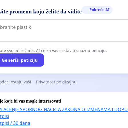
Pokreće AI
ite promenu koju želite da vidite
ite svojim rečima. AI će za vas sastaviti snažnu peticiju.
Generiši peticiju
odaci ostaju vaši
Privatnost po dizajnu
je koje bi vas mogle interesovati
VLAČENJE SPORNOG NACRTA ZAKONA O IZMENAMA I DOPU
tpisi
tpisi / 30 dana