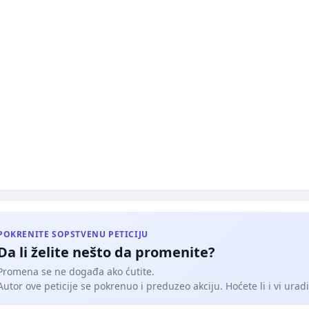
pušenja na javnim mestima. Verujemo da će ova mera
 javno zdravlje i poboljšati kvalitet života svih građana.
POKRENITE SOPSTVENU PETICIJU
Da li želite nešto da promenite?
Promena se ne događa ako ćutite.
Autor ove peticije se pokrenuo i preduzeo akciju. Hoćete li i vi uradit