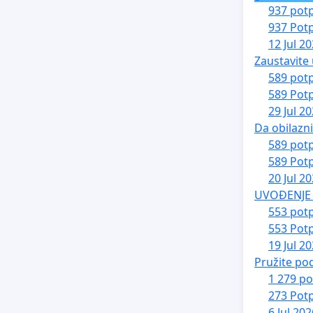
937 potp
937 Potp
12 Jul 2
Zaustavite 
589 potp
589 Potp
29 Jul 2
Da obilazn
589 potp
589 Potp
20 Jul 2
UVOĐENJE 
553 potp
553 Potp
19 Jul 2
Pružite po
1 279 po
273 Potp
6 Jul 202