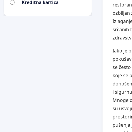
Kreditna kartica
restoran
ozbiljan 
Izlaganj
srčanih b
zdravst
Iako je 
pokušava
se često
koje se 
donošenj
i sigurn
Mnoge ok
su usvoj
prostori
pušenja 