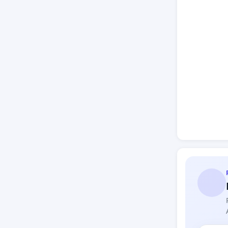
zabrani 
zaštititi