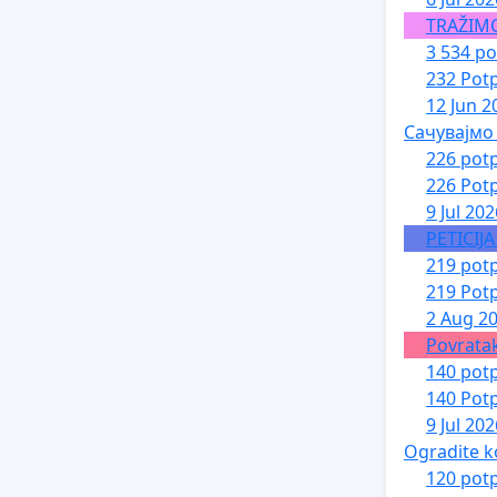
TRAŽIM
3 534 po
232 Potp
12 Jun 2
Сачувајмо
226 potp
226 Potp
9 Jul 202
PETICIJ
219 potp
219 Potp
2 Aug 2
Povratak
140 potp
140 Potp
9 Jul 202
Ogradite k
120 potp