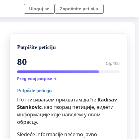
Uloguj se
Započnite peticiju
Potpišite peticiju
80
Cilj: 100
Pregledaj potpise →
Potpišite peticiju
Потписивањем прихватам да ће
Radisav
Stankovic
, као творац петиције, видети
информације које наведем у овом
обрасцу.
Sledeće informacije nećemo javno