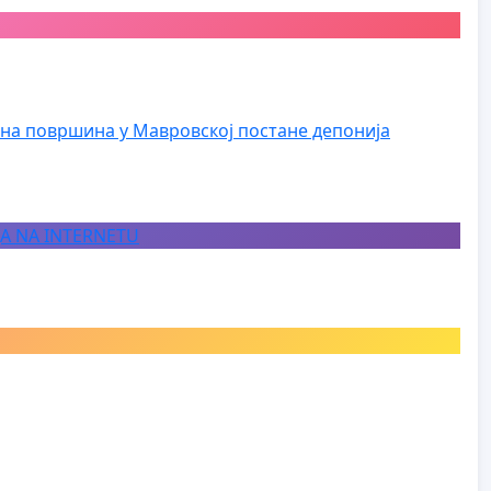
на површина у Мавровској постане депонија
JA NA INTERNETU