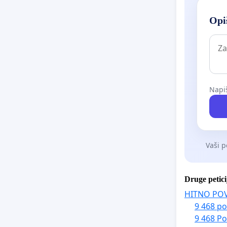
Opiš
Napiš
Vaši p
Druge petici
HITNO PO
9 468 po
9 468 Po