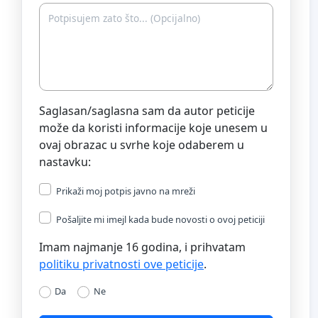
Saglasan/saglasna sam da autor peticije
može da koristi informacije koje unesem u
ovaj obrazac u svrhe koje odaberem u
nastavku:
Prikaži moj potpis javno na mreži
Pošaljite mi imejl kada bude novosti o ovoj peticiji
Imam najmanje 16 godina, i prihvatam
politiku privatnosti ove peticije
.
Da
Ne