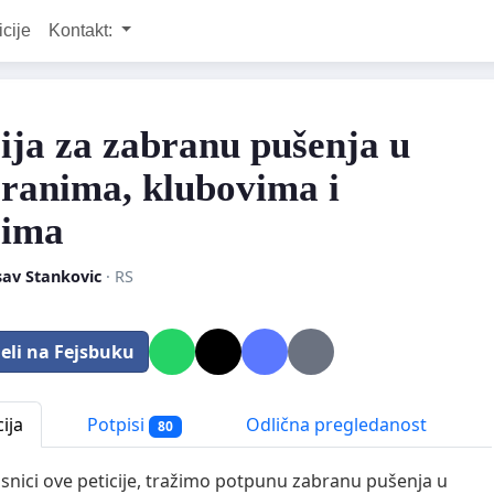
icije
Kontakt:
cija za zabranu pušenja u
oranima, klubovima i
ćima
sav Stankovic
· RS
eli na Fejsbuku
ija
Potpisi
Odlična pregledanost
80
isnici ove peticije, tražimo potpunu zabranu pušenja u