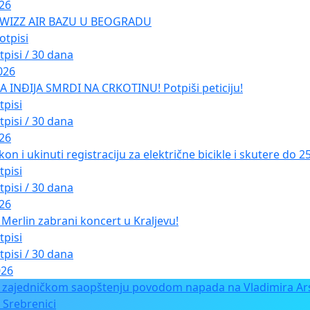
026
 WIZZ AIR BAZU U BEOGRADU
otpisi
tpisi / 30 dana
026
INĐIJA SMRDI NA CRKOTINU! Potpiši peticiju!
tpisi
tpisi / 30 dana
026
kon i ukinuti registraciju za električne bicikle i skutere do 
tpisi
tpisi / 30 dana
026
Merlin zabrani koncert u Kraljevu!
tpisi
tpisi / 30 dana
026
 zajedničkom saopštenju povodom napada na Vladimira Ars
 Srebrenici