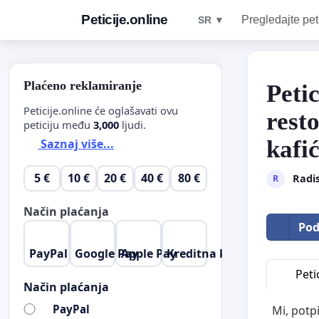
Peticije.online
Pregledajte pet
SR ▼
Plaćeno reklamiranje
Peti
Peticije.online će oglašavati ovu
rest
peticiju među
3,000
ljudi.
kafi
Saznaj više...
5 €
10 €
20 €
40 €
80 €
Radi
R
Način plaćanja
Pod
PayPal
Google Pay
Apple Pay
Kreditna kartica
Petic
Način plaćanja
PayPal
Mi, potp