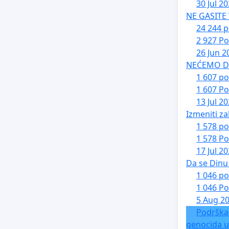
30 Jul 2
NE GASITE
24 244 p
2 927 Po
26 Jun 2
NEĆEMO DA 
1 607 po
1 607 Po
13 Jul 2
Izmeniti za
1 578 po
1 578 Po
17 Jul 2
Da se Dinu 
1 046 po
1 046 Po
5 Aug 2
Podrška
genocida u