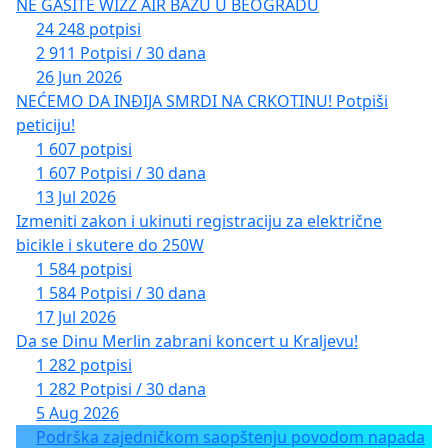
NE GASITE WIZZ AIR BAZU U BEOGRADU
24 248 potpisi
2 911 Potpisi / 30 dana
26 Jun 2026
NEĆEMO DA INĐIJA SMRDI NA CRKOTINU! Potpiši
peticiju!
1 607 potpisi
1 607 Potpisi / 30 dana
13 Jul 2026
Izmeniti zakon i ukinuti registraciju za električne
bicikle i skutere do 250W
1 584 potpisi
1 584 Potpisi / 30 dana
17 Jul 2026
Da se Dinu Merlin zabrani koncert u Kraljevu!
1 282 potpisi
1 282 Potpisi / 30 dana
5 Aug 2026
Podrška zajedničkom saopštenju povodom napada