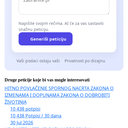
Napišite svojim rečima. AI će za vas sastaviti
snažnu peticiju.
Generiši peticiju
Vaši podaci ostaju vaši
Privatnost po dizajnu
Druge peticije koje bi vas mogle interesovati
HITNO POVLAČENJE SPORNOG NACRTA ZAKONA O
IZMENAMA I DOPUNAMA ZAKONA O DOBROBITI
ŽIVOTINJA
10 438 potpisi
10 438 Potpisi / 30 dana
30 Jul 2026