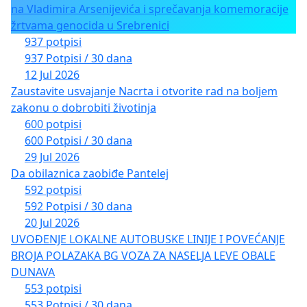
na Vladimira Arsenijevića i sprečavanja komemoracije
žrtvama genocida u Srebrenici
937 potpisi
937 Potpisi / 30 dana
12 Jul 2026
Zaustavite usvajanje Nacrta i otvorite rad na boljem
zakonu o dobrobiti životinja
600 potpisi
600 Potpisi / 30 dana
29 Jul 2026
Da obilaznica zaobiđe Pantelej
592 potpisi
592 Potpisi / 30 dana
20 Jul 2026
UVOĐENJE LOKALNE AUTOBUSKE LINIJE I POVEĆANJE
BROJA POLAZAKA BG VOZA ZA NASELJA LEVE OBALE
DUNAVA
553 potpisi
553 Potpisi / 30 dana