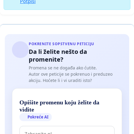
Potpisi
POKRENITE SOPSTVENU PETICIJU
Da li želite nešto da
promenite?
Promena se ne događa ako ćutite.
Autor ove peticije se pokrenuo i preduzeo
akciju. Hoćete li i vi uraditi isto?
Opišite promenu koju želite da
vidite
Pokreće AI