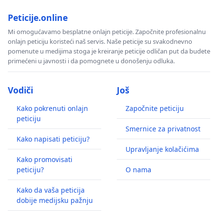
Peticije.online
Mi omogućavamo besplatne onlajn peticije. Započnite profesionalnu
onlajn peticiju koristeći naš servis. Naše peticije su svakodnevno
pomenute u medijima stoga je kreiranje peticije odličan put da budete
primećeni u javnosti i da pomognete u donošenju odluka.
Vodiči
Još
Kako pokrenuti onlajn
Započnite peticiju
peticiju
Smernice za privatnost
Kako napisati peticiju?
Upravljanje kolačićima
Kako promovisati
peticiju?
O nama
Kako da vaša peticija
dobije medijsku pažnju