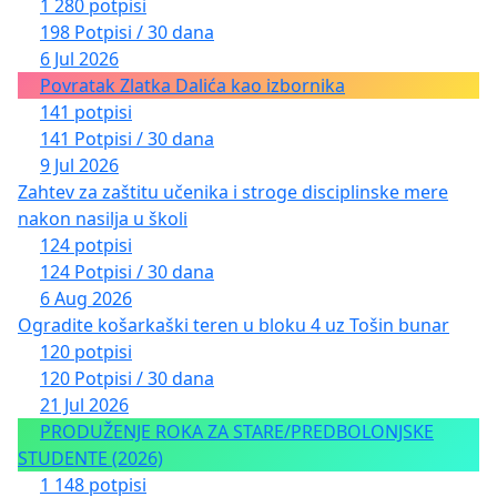
1 280 potpisi
198 Potpisi / 30 dana
6 Jul 2026
Povratak Zlatka Dalića kao izbornika
141 potpisi
141 Potpisi / 30 dana
9 Jul 2026
Zahtev za zaštitu učenika i stroge disciplinske mere
nakon nasilja u školi
124 potpisi
124 Potpisi / 30 dana
6 Aug 2026
Ogradite košarkaški teren u bloku 4 uz Tošin bunar
120 potpisi
120 Potpisi / 30 dana
21 Jul 2026
PRODUŽENJE ROKA ZA STARE/PREDBOLONJSKE
STUDENTE (2026)
1 148 potpisi