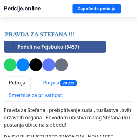
Peticije.online
Započnite peticiju
PRAVDA ZA STEFANA !!!
Podeli na Fejsbuku (5457)
Peticija
Potpisi
20 229
Smernice za privatnost
Pravda za Stefana , preispitivanje suda , tuzilastva , svih
drzavnih organa . Povodom ubistva malog Stefana (9) i
pustanja ubice na slobodu!