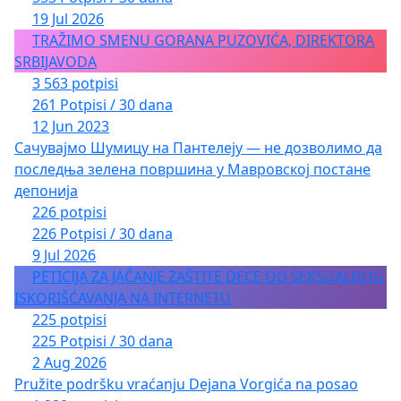
19 Jul 2026
TRAŽIMO SMENU GORANA PUZOVIĆA, DIREKTORA
SRBIJAVODA
3 563 potpisi
261 Potpisi / 30 dana
12 Jun 2023
Сачувајмо Шумицу на Пантелеју — не дозволимо да
последња зелена површина у Мавровској постане
депонија
226 potpisi
226 Potpisi / 30 dana
9 Jul 2026
PETICIJA ZA JAČANJE ZAŠTITE DECE OD SEKSUALNOG
ISKORIŠĆAVANJA NA INTERNETU
225 potpisi
225 Potpisi / 30 dana
2 Aug 2026
Pružite podršku vraćanju Dejana Vorgića na posao