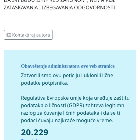
DA SVI BUDU ISTI PRED ZAKONOM , NEMA VISE
ZATASKAVANJA I IZBEGAVANJA ODGOVORNOSTI .
Kontaktiraj autora
Obaveštenje administratora ove veb stranice
Zatvorili smo ovu peticiju i uklonili lične
podatke potpisnika.
Regulativa Evropske unije koja uređuje zaštitu
podataka o ličnosti (GDPR) zahteva legitimni
razlog za čuvanje ličnih podataka i da se ti
podaci čuvaju najkraće moguće vreme.
20.229