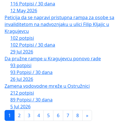
116 Potpisi / 30 dana
12 May 2026
Peticija da se napravi pristupna rampa za osobe sa
invaliditetom na nadvoznjaku u ulici Filip Kljajic u
Kragujevcu
102 potpisi
102 Potpisi / 30 dana
29 Jul 2026
Da pružne rampe u Kragujevcu ponovo rade
93 potpisi
93 Potpisi / 30 dana
26 Jul 2026
Zamena vodovodne mreže u Ostružnici
212 potpisi
89 Potpisi / 30 dana
5 Jul 2026
1
2
3
4
5
6
7
8
»