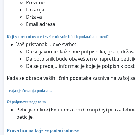
Prezime
Lokacija
Država
Email adresa
Koji su pravni osnov i svrhe obrade ličnih podataka o meni?
Vaš pristanak u ove svrhe:
Da se javno prikaže ime potpisnika, grad, držav
Da potpisnik bude obavešten o napretku peticij
Da se predaju informacije koje je potpisnik dos
Kada se obrada vaših ličnih podataka zasniva na vašoj s
Trajanje čuvanja podataka
Обрађивачи података
Peticije.online (Petitions.com Group Oy) pruža tehni
peticije.
Prava lica na koje se podaci odnose