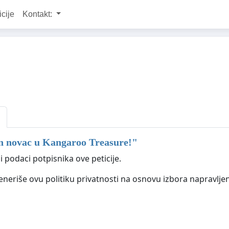
icije
Kontakt:
en novac u Kangaroo Treasure!
"
i podaci potpisnika ove peticije.
generiše ovu politiku privatnosti na osnovu izbora napravlje