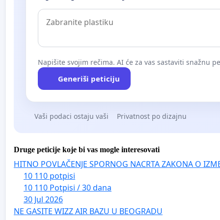
Napišite svojim rečima. AI će za vas sastaviti snažnu pet
Generiši peticiju
Vaši podaci ostaju vaši
Privatnost po dizajnu
Druge peticije koje bi vas mogle interesovati
HITNO POVLAČENJE SPORNOG NACRTA ZAKONA O IZM
10 110 potpisi
10 110 Potpisi / 30 dana
30 Jul 2026
NE GASITE WIZZ AIR BAZU U BEOGRADU