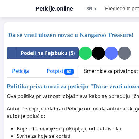
Peticije.online
Pregledajte pet
SR ▼
Da se vrati ulozen novac u Kangaroo Treasure!
Podeli na Fejsbuku (5)
Peticija
Potpisi
Smernice za privatnost
62
Politika privatnosti za peticiju "
Da se vrati uloz
Ova politika privatnosti objašnjava kako se obrađuju ličn
Autor peticije je odabrao Peticije.online da automatski 
autor je odlučio:
Koje informacije se prikupljaju od potpisnika
Svrhe za koje se koristi