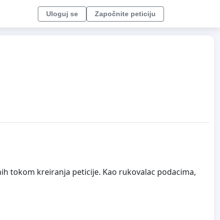
Uloguj se
Započnite peticiju
nih tokom kreiranja peticije. Kao rukovalac podacima,