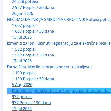
24 248 potpisi
2 927 Potpisi / 30 dana
26 Jun 2026
NEĆEMO DA INĐIJA SMRDI NA CRKOTINU! Potpiši peticij
1 607 potpisi
1 607 Potpisi / 30 dana
13 Jul 2026
Izmeniti zakon i ukinuti registraciju za električne bicik
1 582 potpisi
1 582 Potpisi / 30 dana
17 Jul 2026
Da se Dinu Merlin zabrani koncert u Kraljevu!
1 199 potpisi
1 199 Potpisi / 30 dana
5 Aug 2026
Podrška zajedničkom saopštenju povodom napada na 
937 potpisi
937 Potpisi / 30 dana
12 Jul 2026