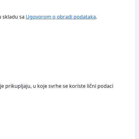
u skladu sa
Ugovorom o obradi podataka
.
e prikupljaju, u koje svrhe se koriste lični podaci