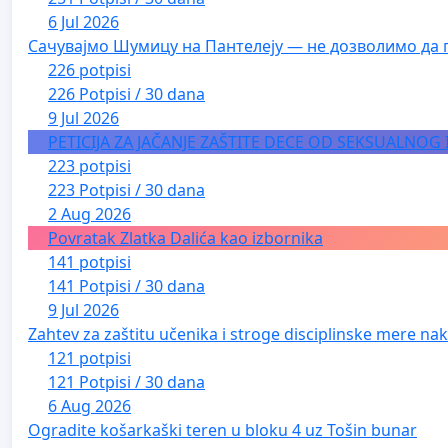
6 Jul 2026
Сачувајмо Шумицу на Пантелеју — не дозволимо да 
226 potpisi
226 Potpisi / 30 dana
9 Jul 2026
PETICIJA ZA JAČANJE ZAŠTITE DECE OD SEKSUALNOG
223 potpisi
223 Potpisi / 30 dana
2 Aug 2026
Povratak Zlatka Dalića kao izbornika
141 potpisi
141 Potpisi / 30 dana
9 Jul 2026
Zahtev za zaštitu učenika i stroge disciplinske mere nako
121 potpisi
121 Potpisi / 30 dana
6 Aug 2026
Ogradite košarkaški teren u bloku 4 uz Tošin bunar