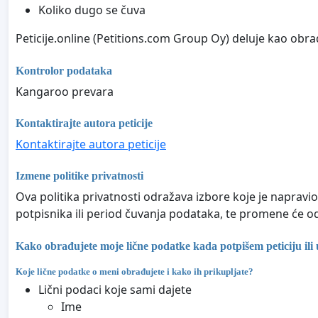
Koliko dugo se čuva
Peticije.online (Petitions.com Group Oy) deluje kao obra
Kontrolor podataka
Kangaroo prevara
Kontaktirajte autora peticije
Kontaktirajte autora peticije
Izmene politike privatnosti
Ova politika privatnosti odražava izbore koje je napravio 
potpisnika ili period čuvanja podataka, te promene će od
Kako obrađujete moje lične podatke kada potpišem peticiju ili 
Koje lične podatke o meni obrađujete i kako ih prikupljate?
Lični podaci koje sami dajete
Ime