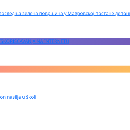
последња зелена површина у Мавровској постане депон
 ISKORIŠĆAVANJA NA INTERNETU
n nasilja u školi