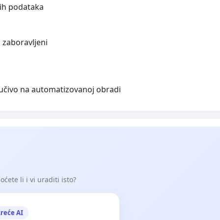
nih podataka
 zaboravljeni
jučivo na automatizovanoj obradi
ete li i vi uraditi isto?
reće AI