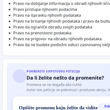
Pravo na dobijanje informacija o obradi njihovih lič
Pravo pristupa njihovim podacima
Pravo na ispravku njihovih podataka
Pravo na brisanje njihovih podataka i pravo da budu
Pravo da ograniče obradu svojih podataka
Pravo na prenosivost podataka
Pravo na prigovor na obradu njihovih podataka
Pravo da ne budete podložni odluci zasnovanoj iskl
POKRENITE SOPSTVENU PETICIJU
Da li želite nešto da promenite?
Promena se ne događa ako ćutite.
Autor ove peticije se pokrenuo i preduzeo akciju. Hoć
Pok
Opišite promenu koju želite da vidite