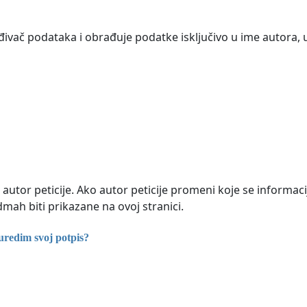
đivač podataka i obrađuje podatke isključivo u ime autora, 
autor peticije. Ako autor peticije promeni koje se informacij
mah biti prikazane na ovoj stranici.
uredim svoj potpis?