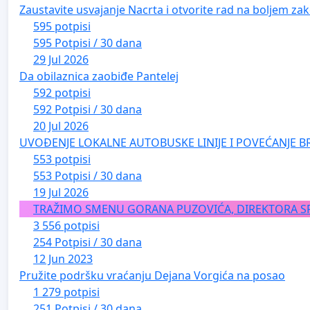
Zaustavite usvajanje Nacrta i otvorite rad na boljem zak
595 potpisi
595 Potpisi / 30 dana
29 Jul 2026
Da obilaznica zaobiđe Pantelej
592 potpisi
592 Potpisi / 30 dana
20 Jul 2026
UVOĐENJE LOKALNE AUTOBUSKE LINIJE I POVEĆANJE B
553 potpisi
553 Potpisi / 30 dana
19 Jul 2026
TRAŽIMO SMENU GORANA PUZOVIĆA, DIREKTORA S
3 556 potpisi
254 Potpisi / 30 dana
12 Jun 2023
Pružite podršku vraćanju Dejana Vorgića na posao
1 279 potpisi
251 Potpisi / 30 dana