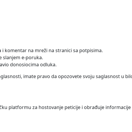
a i komentar na mreži na stranici sa potpisima.
e slanjem e-poruka.
tavio donosiocima odluka.
aglasnosti, imate pravo da opozovete svoju saglasnost u bi
čku platformu za hostovanje peticije i obrađuje informacije