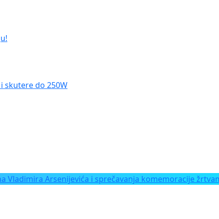
u!
le i skutere do 250W
Vladimira Arsenijevića i sprečavanja komemoracije žrtvam