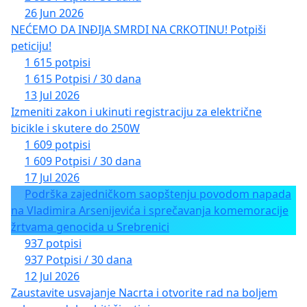
26 Jun 2026
NEĆEMO DA INĐIJA SMRDI NA CRKOTINU! Potpiši
peticiju!
1 615 potpisi
1 615 Potpisi / 30 dana
13 Jul 2026
Izmeniti zakon i ukinuti registraciju za električne
bicikle i skutere do 250W
1 609 potpisi
1 609 Potpisi / 30 dana
17 Jul 2026
Podrška zajedničkom saopštenju povodom napada
na Vladimira Arsenijevića i sprečavanja komemoracije
žrtvama genocida u Srebrenici
937 potpisi
937 Potpisi / 30 dana
12 Jul 2026
Zaustavite usvajanje Nacrta i otvorite rad na boljem