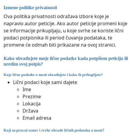
Izmene politike privatnosti
Ova politika privatnosti odražava izbore koje je
napravio autor peticije. Ako autor peticije promeni koje
se informacije prikupljaju, u koje svrhe se koriste lični
podaci potpisnika ili period čuvanja podataka, te
promene će odmah biti prikazane na ovoj stranici.
Kako obrađujete moje lične podatke kada potpišem peticiju ili
uredim svoj potpis?
Koje lične podatke o meni obrađujete i kako ih prikupljate?
Lični podaci koje sami dajete
Ime
Prezime
Lokacija
Država
Email adresa
Koji su pravni osnov i svrhe obrade ličnih podataka o meni?