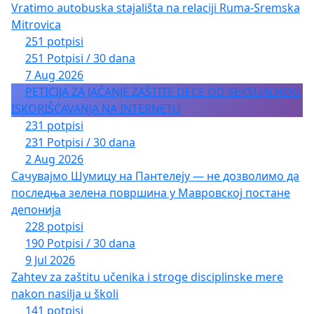
Vratimo autobuska stajališta na relaciji Ruma-Sremska
Mitrovica
251 potpisi
251 Potpisi / 30 dana
7 Aug 2026
PETICIJA ZA JAČANJE ZAŠTITE DECE OD SEKSUALNOG
ISKORIŠĆAVANJA NA INTERNETU
231 potpisi
231 Potpisi / 30 dana
2 Aug 2026
Сачувајмо Шумицу на Пантелеју — не дозволимо да
последња зелена површина у Мавровској постане
депонија
228 potpisi
190 Potpisi / 30 dana
9 Jul 2026
Zahtev za zaštitu učenika i stroge disciplinske mere
nakon nasilja u školi
141 potpisi