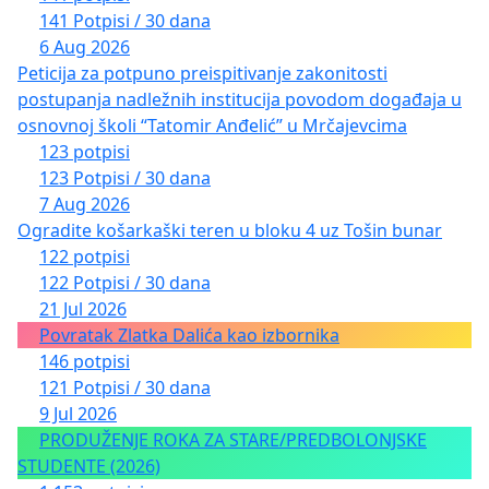
141 Potpisi / 30 dana
6 Aug 2026
Peticija za potpuno preispitivanje zakonitosti
postupanja nadležnih institucija povodom događaja u
osnovnoj školi “Tatomir Anđelić” u Mrčajevcima
123 potpisi
123 Potpisi / 30 dana
7 Aug 2026
Ogradite košarkaški teren u bloku 4 uz Tošin bunar
122 potpisi
122 Potpisi / 30 dana
21 Jul 2026
Povratak Zlatka Dalića kao izbornika
146 potpisi
121 Potpisi / 30 dana
9 Jul 2026
PRODUŽENJE ROKA ZA STARE/PREDBOLONJSKE
STUDENTE (2026)