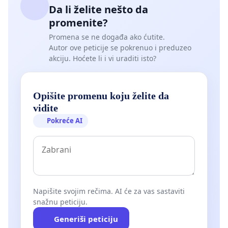
Da li želite nešto da
promenite?
Promena se ne događa ako ćutite.
Autor ove peticije se pokrenuo i preduzeo
akciju. Hoćete li i vi uraditi isto?
Opišite promenu koju želite da
vidite
Pokreće AI
Napišite svojim rečima. AI će za vas sastaviti
snažnu peticiju.
Generiši peticiju