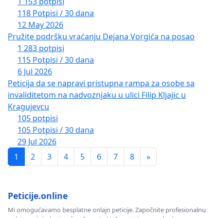
1 153 potpisi
118 Potpisi / 30 dana
12 May 2026
Pružite podršku vraćanju Dejana Vorgića na posao
1 283 potpisi
115 Potpisi / 30 dana
6 Jul 2026
Peticija da se napravi pristupna rampa za osobe sa
invaliditetom na nadvoznjaku u ulici Filip Kljajic u
Kragujevcu
105 potpisi
105 Potpisi / 30 dana
29 Jul 2026
1
2
3
4
5
6
7
8
»
Peticije.online
Mi omogućavamo besplatne onlajn peticije. Započnite profesionalnu