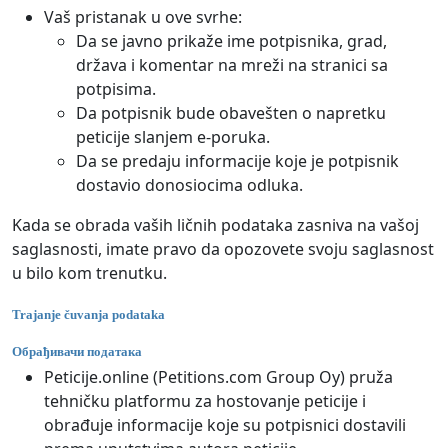
Vaš pristanak u ove svrhe:
Da se javno prikaže ime potpisnika, grad,
država i komentar na mreži na stranici sa
potpisima.
Da potpisnik bude obavešten o napretku
peticije slanjem e-poruka.
Da se predaju informacije koje je potpisnik
dostavio donosiocima odluka.
Kada se obrada vaših ličnih podataka zasniva na vašoj
saglasnosti, imate pravo da opozovete svoju saglasnost
u bilo kom trenutku.
Trajanje čuvanja podataka
Обрађивачи података
Peticije.online (Petitions.com Group Oy) pruža
tehničku platformu za hostovanje peticije i
obrađuje informacije koje su potpisnici dostavili