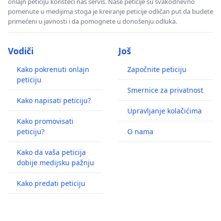
onlajn peticiju koristeći naš servis. Naše peticije su svakodnevno
pomenute u medijima stoga je kreiranje peticije odličan put da budete
primećeni u javnosti i da pomognete u donošenju odluka.
Vodiči
Još
Kako pokrenuti onlajn
Započnite peticiju
peticiju
Smernice za privatnost
Kako napisati peticiju?
Upravljanje kolačićima
Kako promovisati
peticiju?
O nama
Kako da vaša peticija
dobije medijsku pažnju
Kako predati peticiju