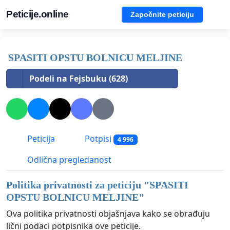
Peticije.online
Započnite peticiju
SPASITI OPSTU BOLNICU MELJINE
Podeli na Fejsbuku (628)
Peticija
Potpisi
4 996
Odlična pregledanost
Politika privatnosti za peticiju "
SPASITI
OPSTU BOLNICU MELJINE
"
Ova politika privatnosti objašnjava kako se obrađuju
lični podaci potpisnika ove peticije.