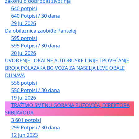
zakonu o dobrobiti životinja
640 potpisi
640 Potpisi / 30 dana
29 Jul 2026
Da obilaznica zaobiđe Pantelej
595 potpisi
595 Potpisi / 30 dana
20 Jul 2026
UVOĐENJE LOKALNE AUTOBUSKE LINIJE I POVEĆANJE
BROJA POLAZAKA BG VOZA ZA NASELJA LEVE OBALE
DUNAVA
556 potpisi
556 Potpisi / 30 dana
19 Jul 2026
TRAŽIMO SMENU GORANA PUZOVIĆA, DIREKTORA
SRBIJAVODA
3 601 potpisi
299 Potpisi / 30 dana
12 Jun 2023