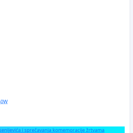
250W
enijevića i sprečavanja komemoracije žrtvama