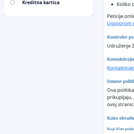
Kreditna kartica
Koliko 
Peticije.on
Ugovorom o
Kontrolor p
Udruženje Za
Kontaktirajte
Kontaktirajt
Izmene politi
Ova politika
prikupljaju,
ovoj stranici
Kako obrađuje
Koje lične poda