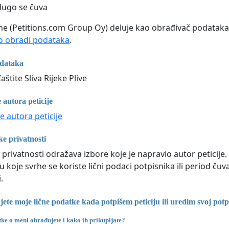
dugo se čuva
line (Petitions.com Group Oy) deluje kao obrađivač podataka 
 obradi podataka
.
odataka
štite Sliva Rijeke Plive
 autora peticije
e autora peticije
ke privatnosti
 privatnosti odražava izbore koje je napravio autor peticije
 u koje svrhe se koriste lični podaci potpisnika ili period 
.
te moje lične podatke kada potpišem peticiju ili uredim svoj potp
tke o meni obrađujete i kako ih prikupljate?