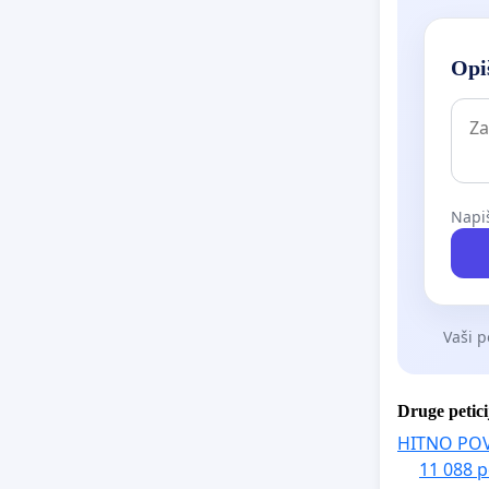
Opiš
Napiš
Vaši p
Druge petici
HITNO PO
11 088 p