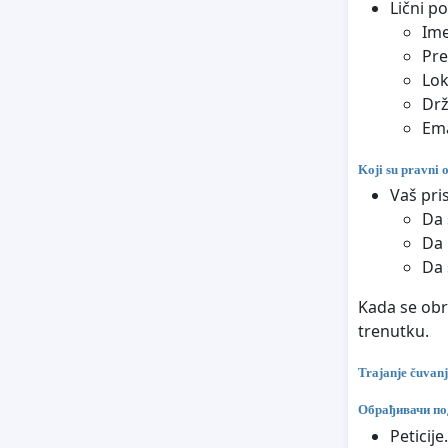
Lični p
Im
Pr
Lok
Dr
Ema
Koji su pravni 
Vaš pri
Da 
Da 
Da 
Kada se obr
trenutku.
Trajanje čuvan
Обрађивачи по
Peticij