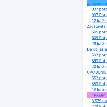
genocida u
937 potp
937 Potp
12 Jul 2
Zaustavite 
609 potp
609 Potp
29 Jul 2
Da obilazn
593 potp
593 Potp
20 Jul 2
UVOĐENJE 
553 potp
553 Potp
19 Jul 2
TRAŽIM
3 575 po
273 Potp