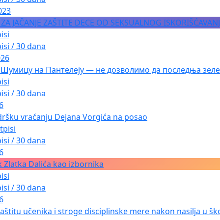
023
A ZA JAČANJE ZAŠTITE DECE OD SEKSUALNOG ISKORIŠĆAVAN
isi
isi / 30 dana
026
 Шумицу на Пантелеју — не дозволимо да последња зеле
isi
isi / 30 dana
6
dršku vraćanju Dejana Vorgića na posao
tpisi
isi / 30 dana
6
 Zlatka Dalića kao izbornika
isi
isi / 30 dana
6
aštitu učenika i stroge disciplinske mere nakon nasilja u ško