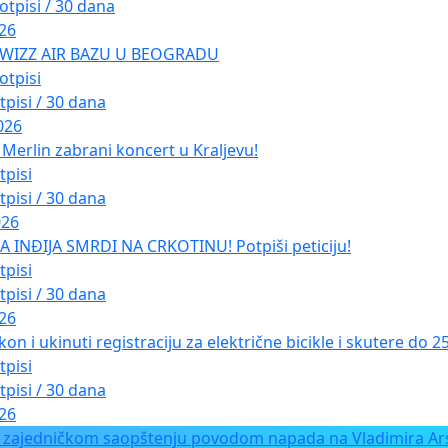
otpisi / 30 dana
026
 WIZZ AIR BAZU U BEOGRADU
otpisi
tpisi / 30 dana
026
Merlin zabrani koncert u Kraljevu!
tpisi
tpisi / 30 dana
026
INĐIJA SMRDI NA CRKOTINU! Potpiši peticiju!
tpisi
tpisi / 30 dana
026
kon i ukinuti registraciju za električne bicikle i skutere do 
tpisi
tpisi / 30 dana
026
 zajedničkom saopštenju povodom napada na Vladimira Ars