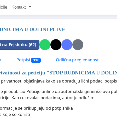
icije
Kontakt:
DNICIMA U DOLINI PLIVE
i na Fejsbuku (62)
a
Potpisi
Odlična pregledanost
332
rivatnosti za peticiju "
STOP RUDNICIMA U DOLIN
 privatnosti objašnjava kako se obrađuju lični podaci potpisn
ije je odabrao Peticije.online da automatski generiše ovu po
ticije. Kao rukovalac podacima, autor je odlučio:
formacije se prikupljaju od potpisnika
 koje se koristi