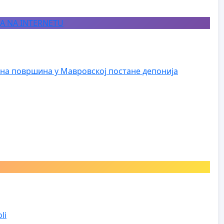
JA NA INTERNETU
на површина у Мавровској постане депонија
li