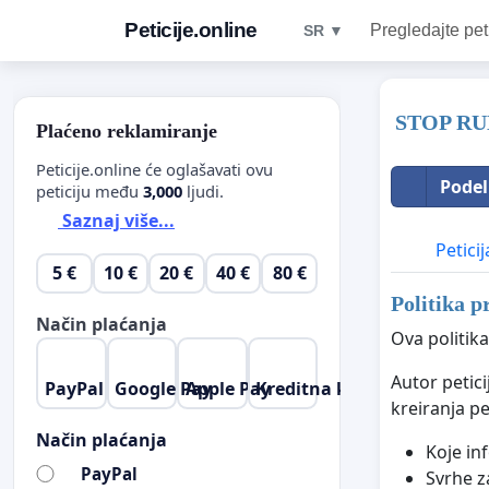
Peticije.online
Pregledajte pet
SR ▼
STOP RU
Plaćeno reklamiranje
Peticije.online će oglašavati ovu
Podel
peticiju među
3,000
ljudi.
Saznaj više...
Peticij
5 €
10 €
20 €
40 €
80 €
Politika p
Način plaćanja
Ova politika
Autor petic
PayPal
Google Pay
Apple Pay
Kreditna kartica
kreiranja pe
Način plaćanja
Koje in
PayPal
Svrhe za