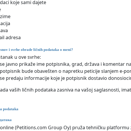
odaci koje sami dajete
e
ezime
acija
žava
il adresa
osnov i svrhe obrade ličnih podataka o meni?
stanak u ove svrhe:
se javno prikaže ime potpisnika, grad, država i komentar na
potpisnik bude obavešten o napretku peticije slanjem e-po
se predaju informacije koje je potpisnik dostavio donosioc
ada vaših ličnih podataka zasniva na vašoj saglasnosti, im
ja podataka
датака
e.online (Petitions.com Group Oy) pruža tehničku platformu z