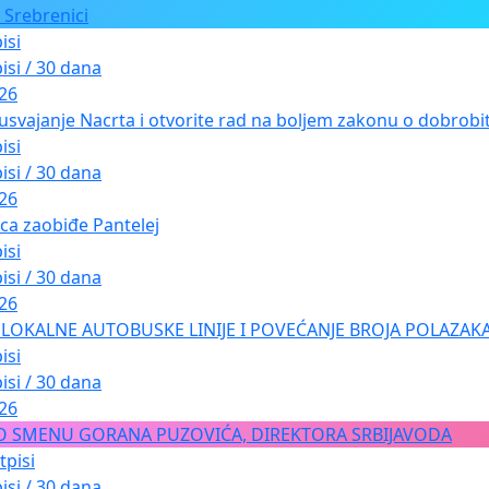
 Srebrenici
isi
isi / 30 dana
026
usvajanje Nacrta i otvorite rad na boljem zakonu o dobrobiti
isi
isi / 30 dana
026
ica zaobiđe Pantelej
isi
isi / 30 dana
026
LOKALNE AUTOBUSKE LINIJE I POVEĆANJE BROJA POLAZAKA
isi
isi / 30 dana
026
O SMENU GORANA PUZOVIĆA, DIREKTORA SRBIJAVODA
tpisi
isi / 30 dana