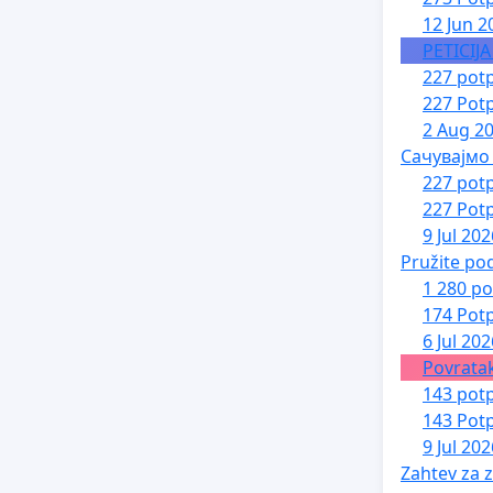
12 Jun 2
PETICIJ
227 potp
227 Potp
2 Aug 2
Сачувајмо
227 potp
227 Potp
9 Jul 202
Pružite po
1 280 po
174 Potp
6 Jul 202
Povratak
143 potp
143 Potp
9 Jul 202
Zahtev za z