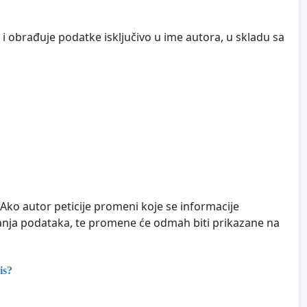
i obrađuje podatke isključivo u ime autora, u skladu sa
. Ako autor peticije promeni koje se informacije
čuvanja podataka, te promene će odmah biti prikazane na
is?