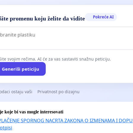
Pokreće AI
ite promenu koju želite da vidite
ite svojim rečima. AI će za vas sastaviti snažnu peticiju.
Generiši peticiju
odaci ostaju vaši
Privatnost po dizajnu
je koje bi vas mogle interesovati
VLAČENJE SPORNOG NACRTA ZAKONA O IZMENAMA I DOPU
otpisi