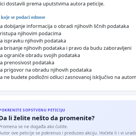
ici dostavili prema uputstvima autora peticije.
 koje se podaci odnose
a dobijanje informacija o obradi njihovih ličnih podataka
ristupa njihovim podacima
a ispravku njihovih podataka
a brisanje njihovih podataka i pravo da budu zaboravljeni
a ograniče obradu svojih podataka
a prenosivost podataka
a prigovor na obradu njihovih podataka
a ne budete podložni odluci zasnovanoj isključivo na auto
POKRENITE SOPSTVENU PETICIJU
Da li želite nešto da promenite?
Promena se ne događa ako ćutite.
Autor ove peticije se pokrenuo i preduzeo akciju. Hoćete li i vi uradit