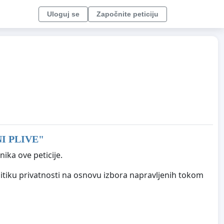
Uloguj se
Započnite peticiju
I PLIVE
"
ika ove peticije.
litiku privatnosti na osnovu izbora napravljenih tokom