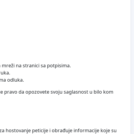
 mreži na stranici sa potpisima.
ruka.
ima odluka.
ate pravo da opozovete svoju saglasnost u bilo kom
a hostovanje peticije i obrađuje informacije koje su