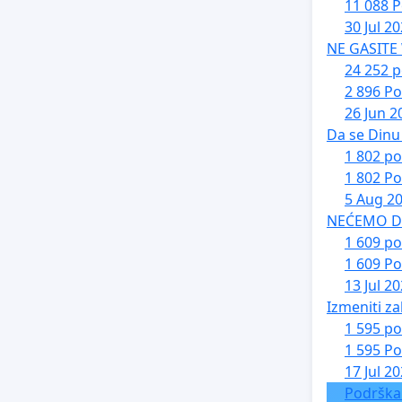
11 088 P
30 Jul 2
NE GASITE
24 252 p
2 896 Po
26 Jun 2
Da se Dinu 
1 802 po
1 802 Po
5 Aug 2
NEĆEMO DA 
1 609 po
1 609 Po
13 Jul 2
Izmeniti za
1 595 po
1 595 Po
17 Jul 2
Podrška