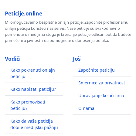
Peticije.online
Mi omogućavamo besplatne onlajn peticije. Započnite profesionalnu
onlajn peticiju koristeći naš servis. Naše peticije su svakodnevno
pomenute u medijima stoga je kreiranje peticije odličan put da budete
primećeni u javnosti i da pomognete u donošenju odluka.
Vodiči
Još
Kako pokrenuti onlajn
Započnite peticiju
peticiju
Smernice za privatnost
Kako napisati peticiju?
Upravljanje kolačićima
Kako promovisati
peticiju?
O nama
Kako da vaša peticija
dobije medijsku pažnju