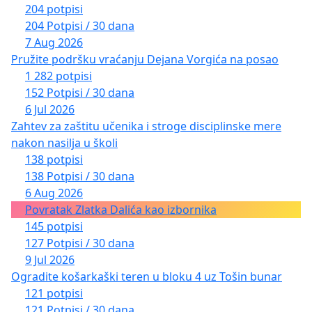
204 potpisi
204 Potpisi / 30 dana
7 Aug 2026
Pružite podršku vraćanju Dejana Vorgića na posao
1 282 potpisi
152 Potpisi / 30 dana
6 Jul 2026
Zahtev za zaštitu učenika i stroge disciplinske mere
nakon nasilja u školi
138 potpisi
138 Potpisi / 30 dana
6 Aug 2026
Povratak Zlatka Dalića kao izbornika
145 potpisi
127 Potpisi / 30 dana
9 Jul 2026
Ogradite košarkaški teren u bloku 4 uz Tošin bunar
121 potpisi
121 Potpisi / 30 dana