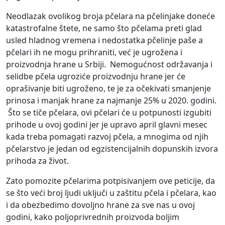
Neodlazak ovolikog broja pčelara na pčelinjake doneće
katastrofalne štete, ne samo što pčelama preti glad
usled hladnog vremena i nedostatka pčelinje paše a
pčelari ih ne mogu prihraniti, već je ugrožena i
proizvodnja hrane u Srbiji. Nemogućnost održavanja i
selidbe pčela ugroziće proizvodnju hrane jer će
oprašivanje biti ugroženo, te je za očekivati smanjenje
prinosa i manjak hrane za najmanje 25% u 2020. godini.
Što se tiče pčelara, ovi pčelari će u potpunosti izgubiti
prihode u ovoj godini jer je upravo april glavni mesec
kada treba pomagati razvoj pčela, a mnogima od njih
pčelarstvo je jedan od egzistencijalnih dopunskih izvora
prihoda za život.
Zato pomozite pčelarima potpisivanjem ove peticije, da
se što veći broj ljudi uključi u zaštitu pčela i pčelara, kao
i da obezbedimo dovoljno hrane za sve nas u ovoj
godini, kako poljoprivrednih proizvoda boljim