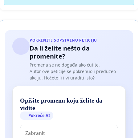
POKRENITE SOPSTVENU PETICIJU
Da li želite nešto da
promenite?
Promena se ne događa ako ćutite.
Autor ove peticije se pokrenuo i preduzeo
akciju. Hoćete li i vi uraditi isto?
Opišite promenu koju želite da
vidite
Pokreće AI