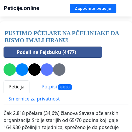
Peticije.online
Započnite peticiju
PUSTIMO PČELARE NA PČELINJAKE DA
BISMO IMALI HRANU!
Podeli na Fejsbuku (4477)
Peticija
Potpisi
8 030
Smernice za privatnost
Čak 2.818 pčelara (34,6%) članova Saveza pčelarskih
organizacija Srbije starijih od 65/70 godina koji gaje
164.930 pčelinjih zajednica, sprečeno je da posećuje