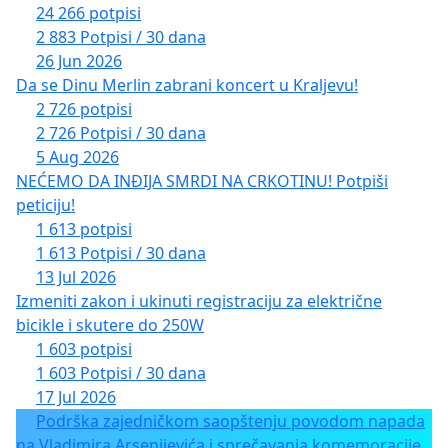
24 266 potpisi
2 883 Potpisi / 30 dana
26 Jun 2026
Da se Dinu Merlin zabrani koncert u Kraljevu!
2 726 potpisi
2 726 Potpisi / 30 dana
5 Aug 2026
NEĆEMO DA INĐIJA SMRDI NA CRKOTINU! Potpiši
peticiju!
1 613 potpisi
1 613 Potpisi / 30 dana
13 Jul 2026
Izmeniti zakon i ukinuti registraciju za električne
bicikle i skutere do 250W
1 603 potpisi
1 603 Potpisi / 30 dana
17 Jul 2026
Podrška zajedničkom saopštenju povodom napada
na Vladimira Arsenijevića i sprečavanja komemoracije