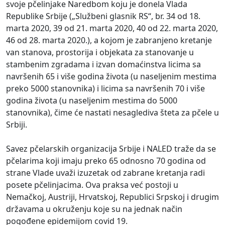
svoje pčelinjake Naredbom koju je donela Vlada
Republike Srbije („Službeni glasnik RS“, br. 34 od 18.
marta 2020, 39 od 21. marta 2020, 40 od 22. marta 2020,
46 od 28. marta 2020.), a kojom je zabranjeno kretanje
van stanova, prostorija i objekata za stanovanje u
stambenim zgradama i izvan domaćinstva licima sa
navršenih 65 i više godina života (u naselјenim mestima
preko 5000 stanovnika) i licima sa navršenih 70 i više
godina života (u naselјenim mestima do 5000
stanovnika), čime će nastati nesaglediva šteta za pčele u
Srbiji.
Savez pčelarskih organizacija Srbije i NALED traže da se
pčelarima koji imaju preko 65 odnosno 70 godina od
strane Vlade uvaži izuzetak od zabrane kretanja radi
posete pčelinjacima. Ova praksa već postoji u
Nemačkoj, Austriji, Hrvatskoj, Republici Srpskoj i drugim
državama u okruženju koje su na jednak način
pogođene epidemijom covid 19.