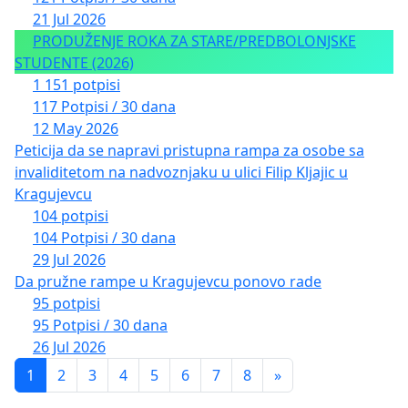
21 Jul 2026
PRODUŽENJE ROKA ZA STARE/PREDBOLONJSKE
STUDENTE (2026)
1 151 potpisi
117 Potpisi / 30 dana
12 May 2026
Peticija da se napravi pristupna rampa za osobe sa
invaliditetom na nadvoznjaku u ulici Filip Kljajic u
Kragujevcu
104 potpisi
104 Potpisi / 30 dana
29 Jul 2026
Da pružne rampe u Kragujevcu ponovo rade
95 potpisi
95 Potpisi / 30 dana
26 Jul 2026
1
2
3
4
5
6
7
8
»