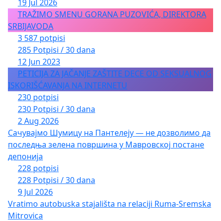
19 Jul 2026
TRAŽIMO SMENU GORANA PUZOVIĆA, DIREKTORA
SRBIJAVODA
3 587 potpisi
285 Potpisi / 30 dana
12 Jun 2023
PETICIJA ZA JAČANJE ZAŠTITE DECE OD SEKSUALNOG
ISKORIŠĆAVANJA NA INTERNETU
230 potpisi
230 Potpisi / 30 dana
2 Aug 2026
Сачувајмо Шумицу на Пантелеју — не дозволимо да
последња зелена површина у Мавровској постане
депонија
228 potpisi
228 Potpisi / 30 dana
9 Jul 2026
Vratimo autobuska stajališta na relaciji Ruma-Sremska
Mitrovica