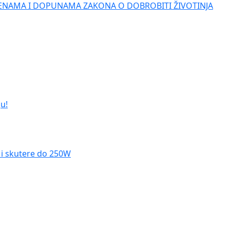
ENAMA I DOPUNAMA ZAKONA O DOBROBITI ŽIVOTINJA
u!
le i skutere do 250W