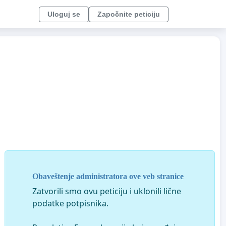
Uloguj se
Započnite peticiju
Obaveštenje administratora ove veb stranice
Zatvorili smo ovu peticiju i uklonili lične
podatke potpisnika.