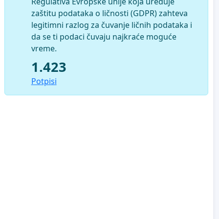
Regulativa Evropske unije koja uređuje
zaštitu podataka o ličnosti (GDPR) zahteva
legitimni razlog za čuvanje ličnih podataka i
da se ti podaci čuvaju najkraće moguće
vreme.
1.423
Potpisi