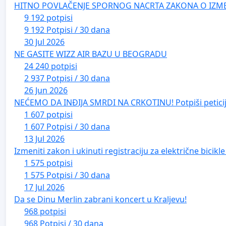
HITNO POVLAČENJE SPORNOG NACRTA ZAKONA O IZM
9 192 potpisi
9 192 Potpisi / 30 dana
30 Jul 2026
NE GASITE WIZZ AIR BAZU U BEOGRADU
24 240 potpisi
2 937 Potpisi / 30 dana
26 Jun 2026
NEĆEMO DA INĐIJA SMRDI NA CRKOTINU! Potpiši peticij
1 607 potpisi
1 607 Potpisi / 30 dana
13 Jul 2026
Izmeniti zakon i ukinuti registraciju za električne bicik
1 575 potpisi
1 575 Potpisi / 30 dana
17 Jul 2026
Da se Dinu Merlin zabrani koncert u Kraljevu!
968 potpisi
968 Potpisi / 30 dana