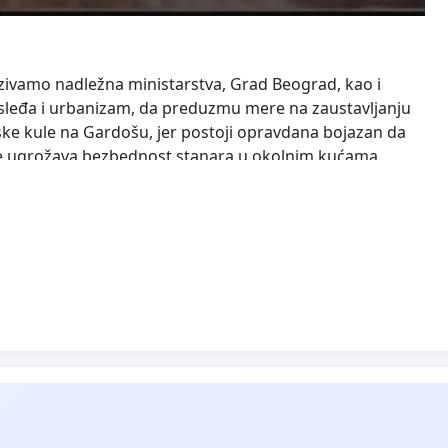
ivamo nadležna ministarstva, Grad Beograd, kao i
asleđa i urbanizam, da preduzmu mere na zaustavljanju
ske kule na Gardošu, jer postoji opravdana bojazan da
a se ugrožava bezbednost stanara u okolnim kućama.
 je dosadašnjim radovima nepovratno uništen.
se izvrši revizija izdavanja građevinske dozvole i
a zaštitu spomenika, kao i druge nadležne institucije
činjena do sada.
o zaštiti kulturnih dobara koji garantuju građanima
obro, i da se deluje u skladu sa međunarodnim
oji definišu stručne standarde i političke obaveze