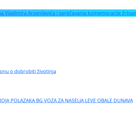
Vladimira Arsenijevića i sprečavanja komemoracije žrtvam
onu o dobrobiti životinja
ROJA POLAZAKA BG VOZA ZA NASELJA LEVE OBALE DUNAVA