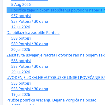
5 Aug 2026
Podrška zajedničkom saopštenju povodom napada na 
937 potpisi
937 Potpisi / 30 dana
12 Jul 2026
Da obilaznica zaobiđe Pantelej
589 potpisi
589 Potpisi / 30 dana
20 Jul 2026
Zaustavite usvajanje Nacrta i otvorite rad na boljem zak
588 potpisi
588 Potpisi / 30 dana
29 Jul 2026
UVOĐENJE LOKALNE AUTOBUSKE LINIJE I POVEĆANJE B
553 potpisi
553 Potpisi / 30 dana
19 Jul 2026
Pružite podršku vraćanju Dejana Vorgića na posao