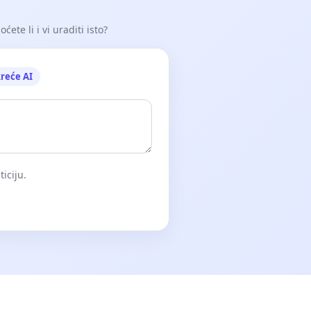
ete li i vi uraditi isto?
reće AI
iciju.