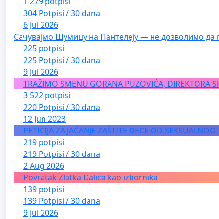
1 279 potpisi
304 Potpisi / 30 dana
6 Jul 2026
Сачувајмо Шумицу на Пантелеју — не дозволимо да 
225 potpisi
225 Potpisi / 30 dana
9 Jul 2026
TRAŽIMO SMENU GORANA PUZOVIĆA, DIREKTORA S
3 522 potpisi
220 Potpisi / 30 dana
12 Jun 2023
PETICIJA ZA JAČANJE ZAŠTITE DECE OD SEKSUALNOG
219 potpisi
219 Potpisi / 30 dana
2 Aug 2026
Povratak Zlatka Dalića kao izbornika
139 potpisi
139 Potpisi / 30 dana
9 Jul 2026