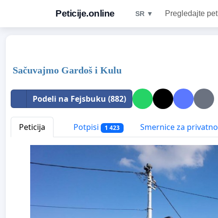
Peticije.online
Pregledajte pet
SR ▼
Sačuvajmo Gardoš i Kulu
Podeli na Fejsbuku (882)
Peticija
Potpisi
Smernice za privatno
1 423