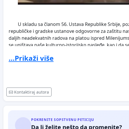
U skladu sa članom 56. Ustava Republike Srbije, poz
republičke i gradske ustanove odgovorne za zaštitu n
daljih neadekvatnih radova na platou ispred Milenijum
se uništava naše kulturno-istorijsko nasleđe, kao i d
Jedan deo spomenika kulture Zemunska tvrđava
...Prikaži više
Zahtevamo da svi državni organi postupe po zakonu, da 
izbora izvođačkih radova. Takođe, zahtevamo da Zavod z
utvrde kolika je šteta na
Tražimo da se poštuju Ustav Republike Srbije i Zakon 
Kontaktiraj autora
Srbije pravo na kulturu i kulturno nasleđe kao javno d
konvencijama ratifikovanim od strane Republike Srbije k
nadležnim institucijama i vlastima u Srbiji.
POKRENITE SOPSTVENU PETICIJU
Da li želite nešto da promenite?