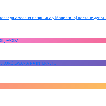
последња зелена површина у Мавровској постане депон
RBIJAVODA
 ISKORIŠĆAVANJA NA INTERNETU