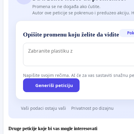
Promena se ne događa ako ćutite.
Autor ove peticije se pokrenuo i preduzeo akciju. Hoć
Pok
Opišite promenu koju želite da vidite
Napišite svojim rečima. AI će za vas sastaviti snažnu pet
Generiši peticiju
Vaši podaci ostaju vaši
Privatnost po dizajnu
Druge peticije koje bi vas mogle interesovati