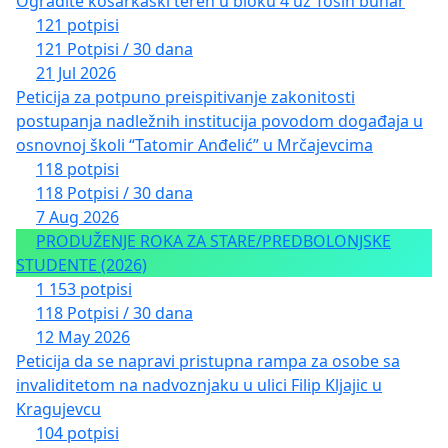
Ogradite košarkaški teren u bloku 4 uz Tošin bunar
121 potpisi
121 Potpisi / 30 dana
21 Jul 2026
Peticija za potpuno preispitivanje zakonitosti
postupanja nadležnih institucija povodom događaja u
osnovnoj školi “Tatomir Anđelić” u Mrčajevcima
118 potpisi
118 Potpisi / 30 dana
7 Aug 2026
PRODUŽENJE ROKA ZA STARE/PREDBOLONJSKE
STUDENTE (2026)
1 153 potpisi
118 Potpisi / 30 dana
12 May 2026
Peticija da se napravi pristupna rampa za osobe sa
invaliditetom na nadvoznjaku u ulici Filip Kljajic u
Kragujevcu
104 potpisi