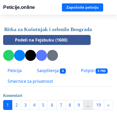
Peticije.online
Započnite peticiju
Bitka za Košutnjak i zelenilo Beograda
Podeli na Fejsbuku (1600)
Peticija
Saopštenja
Potpisi
4
3 790
Smernice za privatnost
Komentari
1
2
3
4
5
6
7
8
9
...
19
»