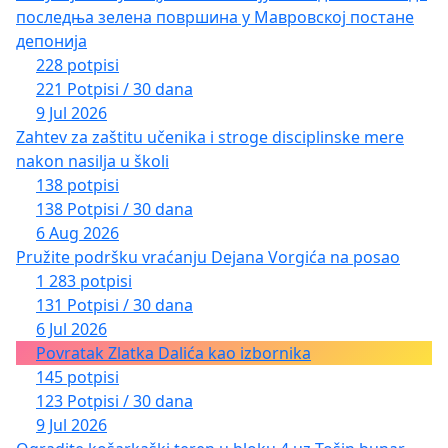
последња зелена површина у Мавровској постане
депонија
228 potpisi
221 Potpisi / 30 dana
9 Jul 2026
Zahtev za zaštitu učenika i stroge disciplinske mere
nakon nasilja u školi
138 potpisi
138 Potpisi / 30 dana
6 Aug 2026
Pružite podršku vraćanju Dejana Vorgića na posao
1 283 potpisi
131 Potpisi / 30 dana
6 Jul 2026
Povratak Zlatka Dalića kao izbornika
145 potpisi
123 Potpisi / 30 dana
9 Jul 2026