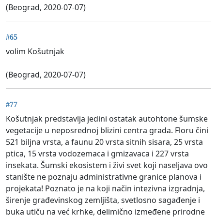
(Beograd, 2020-07-07)
#65
volim Košutnjak
(Beograd, 2020-07-07)
#77
Košutnjak predstavlja jedini ostatak autohtone šumske
vegetacije u neposrednoj blizini centra grada. Floru čini
521 biljna vrsta, a faunu 20 vrsta sitnih sisara, 25 vrsta
ptica, 15 vrsta vodozemaca i gmizavaca i 227 vrsta
insekata. Šumski ekosistem i živi svet koji naseljava ovo
stanište ne poznaju administrativne granice planova i
projekata! Poznato je na koji način intezivna izgradnja,
širenje građevinskog zemljišta, svetlosno sagađenje i
buka utiču na već krhke, delimično izmeđene prirodne