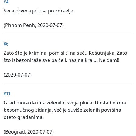
#4
Seca drveca je losa po zdravlje.
(Phnom Penh, 2020-07-07)
#6
Zato što je kriminal pomisliti na seču Košutnjaka! Zato
što izbezoniraše sve pa će i, nas na kraju. Ne dam!!
(2020-07-07)
#11
Grad mora da ima zelenilo, svoja pluća! Dosta betona i
besomučnog zidanja, već je suviše zelenih površina
oteto građanima!
(Beograd, 2020-07-07)