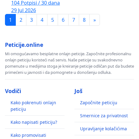
104 Potpisi / 30 dana
29 Jul 2026
1
2
3
4
5
6
7
8
»
Peticije.online
Mi omogućavamo besplatne onlajn peticije. Započnite profesionalnu
onlajn peticiju koristeći naš servis. Naše peticije su svakodnevno
pomenute u medijima stoga je kreiranje peticije odličan put da budete
primećeni u javnosti i da pomognete u donošenju odluka.
Vodiči
Još
Kako pokrenuti onlajn
Započnite peticiju
peticiju
Smernice za privatnost
Kako napisati peticiju?
Upravljanje kolačićima
Kako promovisati