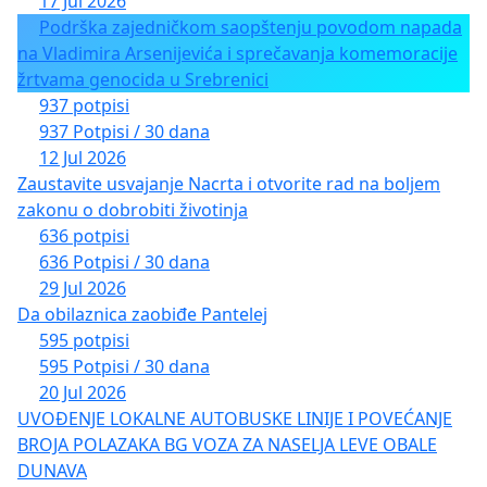
17 Jul 2026
Podrška zajedničkom saopštenju povodom napada
na Vladimira Arsenijevića i sprečavanja komemoracije
žrtvama genocida u Srebrenici
937 potpisi
937 Potpisi / 30 dana
12 Jul 2026
Zaustavite usvajanje Nacrta i otvorite rad na boljem
zakonu o dobrobiti životinja
636 potpisi
636 Potpisi / 30 dana
29 Jul 2026
Da obilaznica zaobiđe Pantelej
595 potpisi
595 Potpisi / 30 dana
20 Jul 2026
UVOĐENJE LOKALNE AUTOBUSKE LINIJE I POVEĆANJE
BROJA POLAZAKA BG VOZA ZA NASELJA LEVE OBALE
DUNAVA