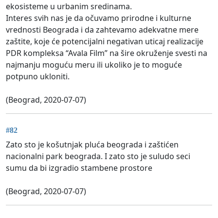
ekosisteme u urbanim sredinama.
Interes svih nas je da očuvamo prirodne i kulturne
vrednosti Beograda i da zahtevamo adekvatne mere
zaštite, koje će potencijalni negativan uticaj realizacije
PDR kompleksa “Avala Film” na šire okruženje svesti na
najmanju moguću meru ili ukoliko je to moguće
potpuno ukloniti.
(Beograd, 2020-07-07)
#82
Zato sto je košutnjak pluća beograda i zaštićen
nacionalni park beograda. I zato sto je suludo seci
sumu da bi izgradio stambene prostore
(Beograd, 2020-07-07)