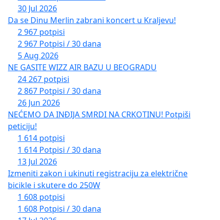
30 Jul 2026
Da se Dinu Merlin zabrani koncert u Kraljevu!
2 967 potpisi
2 967 Potpisi / 30 dana
5 Aug 2026
NE GASITE WIZZ AIR BAZU U BEOGRADU
24 267 potpisi
2 867 Potpisi / 30 dana
26 Jun 2026
NEĆEMO DA INĐIJA SMRDI NA CRKOTINU! Potpiši
peticiju!
1 614 potpisi
1 614 Potpisi / 30 dana
13 Jul 2026
Izmeniti zakon i ukinuti registraciju za električne
bicikle i skutere do 250W
1 608 potpisi
1 608 Potpisi / 30 dana