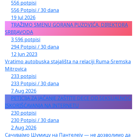
556 potpisi
556 Potpisi / 30 dana
19 Jul 2026
TRAŽIMO SMENU GORANA PUZOVIĆA, DIREKTORA
SRBIJAVODA
3 596 potpisi
294 Potpisi / 30 dana
12 Jun 2023
Vratimo autobuska stajališta na relaciji Ruma-Sremska
Mitrovica
233 potpisi
233 Potpisi / 30 dana
7 Aug 2026
PETICIJA ZA JAČANJE ZAŠTITE DECE OD SEKSUALNOG
ISKORIŠĆAVANJA NA INTERNETU
230 potpisi
230 Potpisi / 30 dana
2 Aug 2026
Сачувајмо Шумицу на Пантелеју — не дозволимо да