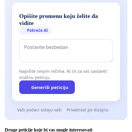
Opišite promenu koju želite da
vidite
Pokreće AI
Napišite svojim rečima. AI će za vas sastaviti
snažnu peticiju.
Generiši peticiju
Vaši podaci ostaju vaši
Privatnost po dizajnu
Druge peticije koje bi vas mogle interesovati