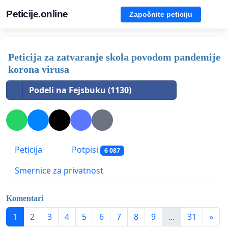
Peticije.online
Započnite peticiju
Peticija za zatvaranje skola povodom pandemije
korona virusa
Podeli na Fejsbuku (1130)
Peticija
Potpisi
6 087
Smernice za privatnost
Komentari
1
2
3
4
5
6
7
8
9
...
31
»