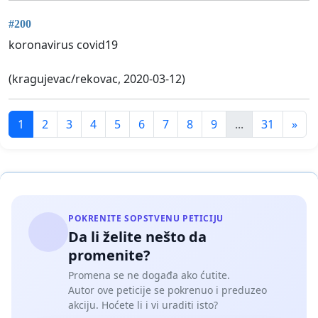
#200
koronavirus covid19
(kragujevac/rekovac, 2020-03-12)
1
2
3
4
5
6
7
8
9
...
31
»
POKRENITE SOPSTVENU PETICIJU
Da li želite nešto da
promenite?
Promena se ne događa ako ćutite.
Autor ove peticije se pokrenuo i preduzeo
akciju. Hoćete li i vi uraditi isto?