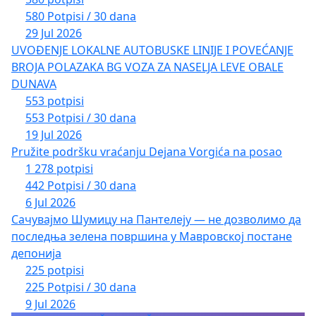
580 Potpisi / 30 dana
29 Jul 2026
UVOĐENJE LOKALNE AUTOBUSKE LINIJE I POVEĆANJE
BROJA POLAZAKA BG VOZA ZA NASELJA LEVE OBALE
DUNAVA
553 potpisi
553 Potpisi / 30 dana
19 Jul 2026
Pružite podršku vraćanju Dejana Vorgića na posao
1 278 potpisi
442 Potpisi / 30 dana
6 Jul 2026
Сачувајмо Шумицу на Пантелеју — не дозволимо да
последња зелена површина у Мавровској постане
депонија
225 potpisi
225 Potpisi / 30 dana
9 Jul 2026