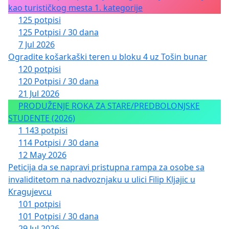
kao turističkog mesta 1. kategorije
125 potpisi
125 Potpisi / 30 dana
7 Jul 2026
Ogradite košarkaški teren u bloku 4 uz Tošin bunar
120 potpisi
120 Potpisi / 30 dana
21 Jul 2026
PRODUŽENJE ROKA ZA STARE/PREDBOLONJSKE
STUDENTE (2026)
1 143 potpisi
114 Potpisi / 30 dana
12 May 2026
Peticija da se napravi pristupna rampa za osobe sa
invaliditetom na nadvoznjaku u ulici Filip Kljajic u
Kragujevcu
101 potpisi
101 Potpisi / 30 dana
29 Jul 2026