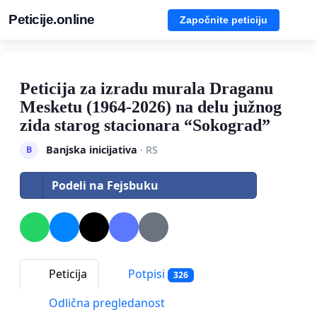
Peticije.online
Započnite peticiju
Peticija za izradu murala Draganu
Mesketu (1964-2026) na delu južnog
zida starog stacionara “Sokograd”
Banjska inicijativa
· RS
B
Podeli na Fejsbuku
Peticija
Potpisi
326
Odlična pregledanost