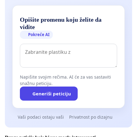
Opišite promenu koju želite da
vidite
Pokreće AI
Napišite svojim rečima. AI će za vas sastaviti
snažnu peticiju.
Generiši peticiju
Vaši podaci ostaju vaši
Privatnost po dizajnu