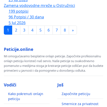
Zamena vodovodne mreže u Ostružnici
199 potpisi
96 Potpisi / 30 dana
5 Jul 2026
1
2
3
4
5
6
7
8
»
Peticije.online
Mi omogućavamo besplatne onlajn peticije. Započnite profesionalnu
onlajn peticiju koristeći naš servis. Naše peticije su svakodnevno
pomenute u medijima stoga je kreiranje peticije odličan put da budete
primećeni u javnosti i da pomognete u donošenju odluka.
Vodiči
Još
Kako pokrenuti onlajn
Započnite peticiju
peticiju
Smernice za privatnost