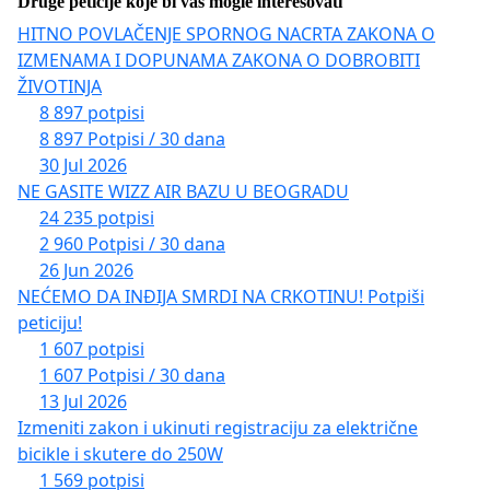
Druge peticije koje bi vas mogle interesovati
HITNO POVLAČENJE SPORNOG NACRTA ZAKONA O
IZMENAMA I DOPUNAMA ZAKONA O DOBROBITI
ŽIVOTINJA
8 897 potpisi
8 897 Potpisi / 30 dana
30 Jul 2026
NE GASITE WIZZ AIR BAZU U BEOGRADU
24 235 potpisi
2 960 Potpisi / 30 dana
26 Jun 2026
NEĆEMO DA INĐIJA SMRDI NA CRKOTINU! Potpiši
peticiju!
1 607 potpisi
1 607 Potpisi / 30 dana
13 Jul 2026
Izmeniti zakon i ukinuti registraciju za električne
bicikle i skutere do 250W
1 569 potpisi