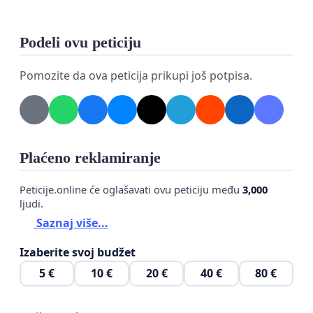
Podeli ovu peticiju
Pomozite da ova peticija prikupi još potpisa.
Plaćeno reklamiranje
Peticije.online će oglašavati ovu peticiju među
3,000
ljudi.
Saznaj više...
Izaberite svoj budžet
5 €
10 €
20 €
40 €
80 €