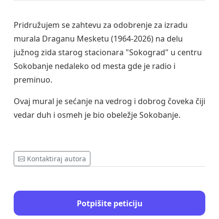
Pridružujem se zahtevu za odobrenje za izradu
murala Draganu Mesketu (1964-2026) na delu
južnog zida starog stacionara "Sokograd" u centru
Sokobanje nedaleko od mesta gde je radio i
preminuo.
Ovaj mural je sećanje na vedrog i dobrog čoveka čiji
vedar duh i osmeh je bio obeležje Sokobanje.
Kontaktiraj autora
Potpišite peticiju