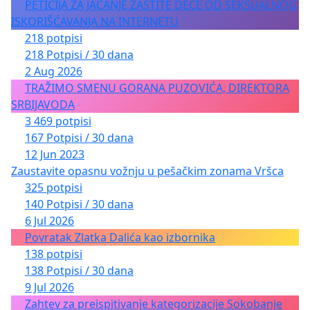
PETICIJA ZA JAČANJE ZAŠTITE DECE OD SEKSUALNOG
ISKORIŠĆAVANJA NA INTERNETU
218 potpisi
218 Potpisi / 30 dana
2 Aug 2026
TRAŽIMO SMENU GORANA PUZOVIĆA, DIREKTORA
SRBIJAVODA
3 469 potpisi
167 Potpisi / 30 dana
12 Jun 2023
Zaustavite opasnu vožnju u pešačkim zonama Vršca
325 potpisi
140 Potpisi / 30 dana
6 Jul 2026
Povratak Zlatka Dalića kao izbornika
138 potpisi
138 Potpisi / 30 dana
9 Jul 2026
Zahtev za preispitivanje kategorizacije Sokobanje