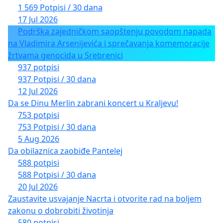
1 569 Potpisi / 30 dana
17 Jul 2026
Podrška zajedničkom saopštenju povodom napada
na Vladimira Arsenijevića i sprečavanja komemoracije
žrtvama genocida u Srebrenici
937 potpisi
937 Potpisi / 30 dana
12 Jul 2026
Da se Dinu Merlin zabrani koncert u Kraljevu!
753 potpisi
753 Potpisi / 30 dana
5 Aug 2026
Da obilaznica zaobiđe Pantelej
588 potpisi
588 Potpisi / 30 dana
20 Jul 2026
Zaustavite usvajanje Nacrta i otvorite rad na boljem
zakonu o dobrobiti životinja
580 potpisi