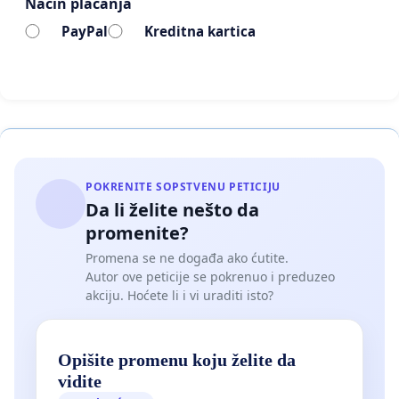
Način plaćanja
PayPal
Kreditna kartica
POKRENITE SOPSTVENU PETICIJU
Da li želite nešto da
promenite?
Promena se ne događa ako ćutite.
Autor ove peticije se pokrenuo i preduzeo
akciju. Hoćete li i vi uraditi isto?
Opišite promenu koju želite da
vidite