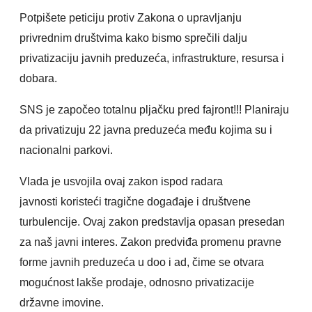
Potpišete peticiju protiv Zakona o upravljanju
privrednim društvima kako bismo sprečili dalju
privatizaciju javnih preduzeća, infrastrukture, resursa i
dobara.
SNS je započeo totalnu pljačku pred fajront!!! Planiraju
da privatizuju 22 javna preduzeća među kojima su i
nacionalni parkovi.
Vlada je usvojila o
vaj zakon ispod radara
javnosti
koristeći tragične događaje i društvene
turbulencije. Ovaj zakon
predstavlja opasan presedan
za naš javni interes. Zakon predviđa promenu pravne
forme javnih preduzeća u doo i ad, čime se otvara
mogućnost lakše prodaje, odnosno privatizacije
državne imovine.