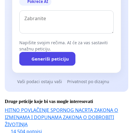
Pokreće AI
Napišite svojim rečima. AI će za vas sastaviti
snažnu peticiju.
Generiši peticiju
Vaši podaci ostaju vaši
Privatnost po dizajnu
Druge peticije koje bi vas mogle interesovati
HITNO POVLAČENJE SPORNOG NACRTA ZAKONA O
IZMENAMA I DOPUNAMA ZAKONA O DOBROBITI
ŽIVOTINJA
14 504 potpisi