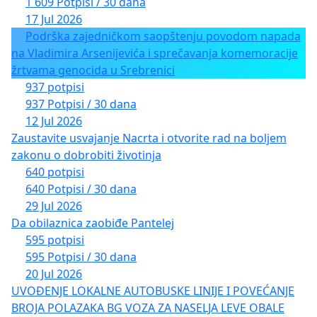
1 609 Potpisi / 30 dana
17 Jul 2026
Podrška zajedničkom saopštenju povodom napada
na Vladimira Arsenijevića i sprečavanja komemoracije
žrtvama genocida u Srebrenici
937 potpisi
937 Potpisi / 30 dana
12 Jul 2026
Zaustavite usvajanje Nacrta i otvorite rad na boljem
zakonu o dobrobiti životinja
640 potpisi
640 Potpisi / 30 dana
29 Jul 2026
Da obilaznica zaobiđe Pantelej
595 potpisi
595 Potpisi / 30 dana
20 Jul 2026
UVOĐENJE LOKALNE AUTOBUSKE LINIJE I POVEĆANJE
BROJA POLAZAKA BG VOZA ZA NASELJA LEVE OBALE