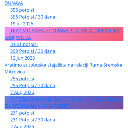
DUNAVA
556 potpisi
556 Potpisi / 30 dana
19 Jul 2026
TRAŽIMO SMENU GORANA PUZOVIĆA, DIREKTORA
SRBIJAVODA
3 601 potpisi
299 Potpisi / 30 dana
12 Jun 2023
Vratimo autobuska stajališta na relaciji Ruma-Sremska
Mitrovica
255 potpisi
255 Potpisi / 30 dana
7 Aug 2026
PETICIJA ZA JAČANJE ZAŠTITE DECE OD SEKSUALNOG
ISKORIŠĆAVANJA NA INTERNETU
231 potpisi
231 Potpisi / 30 dana
2 Aug 2026