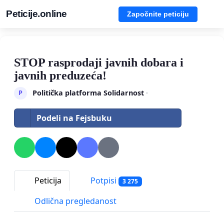
Peticije.online
Započnite peticiju
STOP rasprodaji javnih dobara i
javnih preduzeća!
Politička platforma Solidarnost
·
P
Podeli na Fejsbuku
Peticija
Potpisi
3 275
Odlična pregledanost