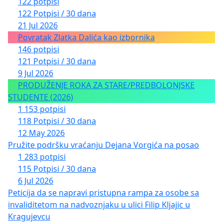
122 potpisi
122 Potpisi / 30 dana
21 Jul 2026
Povratak Zlatka Dalića kao izbornika
146 potpisi
121 Potpisi / 30 dana
9 Jul 2026
PRODUŽENJE ROKA ZA STARE/PREDBOLONJSKE
STUDENTE (2026)
1 153 potpisi
118 Potpisi / 30 dana
12 May 2026
Pružite podršku vraćanju Dejana Vorgića na posao
1 283 potpisi
115 Potpisi / 30 dana
6 Jul 2026
Peticija da se napravi pristupna rampa za osobe sa
invaliditetom na nadvoznjaku u ulici Filip Kljajic u
Kragujevcu