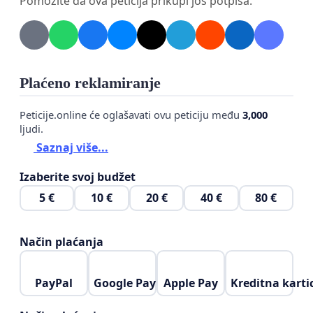
Pomozite da ova peticija prikupi još potpisa.
Plaćeno reklamiranje
Peticije.online će oglašavati ovu peticiju među
3,000
ljudi.
Saznaj više...
Izaberite svoj budžet
5 €
10 €
20 €
40 €
80 €
Način plaćanja
PayPal
Google Pay
Apple Pay
Kreditna karti