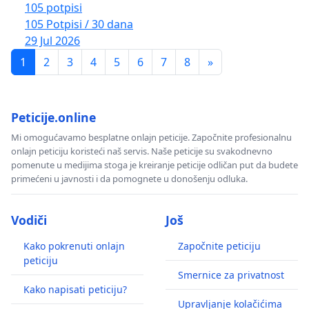
105 potpisi
105 Potpisi / 30 dana
29 Jul 2026
1
2
3
4
5
6
7
8
»
Peticije.online
Mi omogućavamo besplatne onlajn peticije. Započnite profesionalnu
onlajn peticiju koristeći naš servis. Naše peticije su svakodnevno
pomenute u medijima stoga je kreiranje peticije odličan put da budete
primećeni u javnosti i da pomognete u donošenju odluka.
Vodiči
Još
Kako pokrenuti onlajn
Započnite peticiju
peticiju
Smernice za privatnost
Kako napisati peticiju?
Upravljanje kolačićima