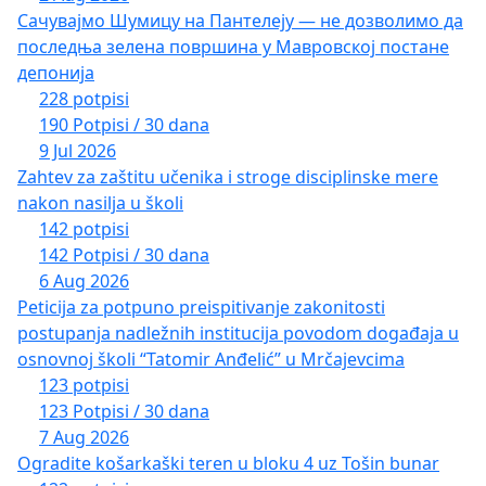
Сачувајмо Шумицу на Пантелеју — не дозволимо да
последња зелена површина у Мавровској постане
депонија
228 potpisi
190 Potpisi / 30 dana
9 Jul 2026
Zahtev za zaštitu učenika i stroge disciplinske mere
nakon nasilja u školi
142 potpisi
142 Potpisi / 30 dana
6 Aug 2026
Peticija za potpuno preispitivanje zakonitosti
postupanja nadležnih institucija povodom događaja u
osnovnoj školi “Tatomir Anđelić” u Mrčajevcima
123 potpisi
123 Potpisi / 30 dana
7 Aug 2026
Ogradite košarkaški teren u bloku 4 uz Tošin bunar