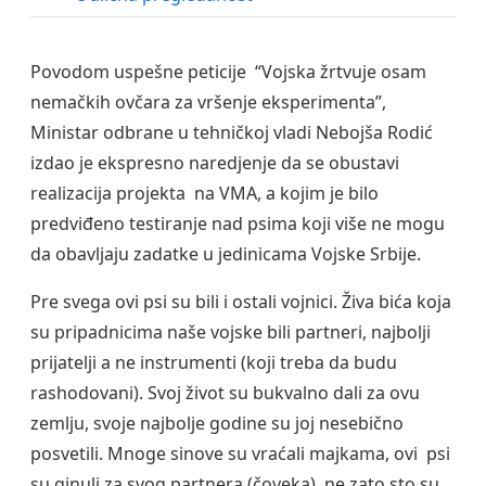
Povodom uspešne peticije “Vojska žrtvuje osam
nemačkih ovčara za vršenje eksperimenta”,
Ministar odbrane u tehničkoj vladi Nebojša Rodić
izdao je ekspresno naredjenje da se obustavi
realizacija projekta na VMA, a kojim je bilo
predviđeno testiranje nad psima koji više ne mogu
da obavljaju zadatke u jedinicama Vojske Srbije.
Pre svega ovi psi su bili i ostali vojnici. Živa bića koja
su pripadnicima naše vojske bili partneri, najbolji
prijatelji a ne instrumenti (koji treba da budu
rashodovani). Svoj život su bukvalno dali za ovu
zemlju, svoje najbolje godine su joj nesebično
posvetili. Mnoge sinove su vraćali majkama, ovi psi
su ginuli za svog partnera (čoveka), ne zato sto su