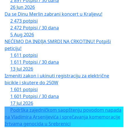
2 891 Potpisi / 30 dana
26 Jun 2026
Da se Dinu Merlin zabrani koncert u Kraljevu!
2 473 potpisi
2 472 Potpisi / 30 dana
5 Aug 2026
NEĆEMO DA INĐIJA SMRDI NA CRKOTINU! Potpiši
peticiju!
1 611 potpisi
1 611 Potpisi / 30 dana
13 Jul 2026
Izmeniti zakon i ukinuti registraciju za električne
bicikle i skutere do 250W
1 601 potpisi
1 601 Potpisi / 30 dana
17 Jul 2026
Podrška zajedničkom saopštenju povodom napada
na Vladimira Arsenijevića i sprečavanja komemoracije
žrtvama genocida u Srebrenici