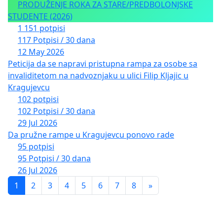
PRODUŽENJE ROKA ZA STARE/PREDBOLONJSKE
STUDENTE (2026)
1 151 potpisi
117 Potpisi / 30 dana
12 May 2026
Peticija da se napravi pristupna rampa za osobe sa
invaliditetom na nadvoznjaku u ulici Filip Kljajic u
Kragujevcu
102 potpisi
102 Potpisi / 30 dana
29 Jul 2026
Da pružne rampe u Kragujevcu ponovo rade
95 potpisi
95 Potpisi / 30 dana
26 Jul 2026
1
2
3
4
5
6
7
8
»