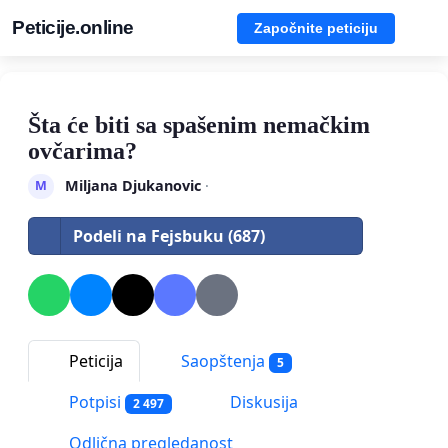
Peticije.online
Započnite peticiju
Šta će biti sa spašenim nemačkim
ovčarima?
Miljana Djukanovic
·
M
Podeli na Fejsbuku (687)
Peticija
Saopštenja
5
Potpisi
Diskusija
2 497
Odlična pregledanost