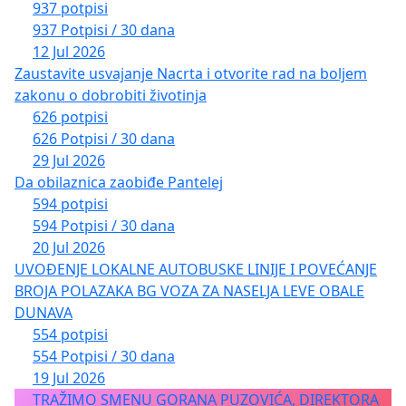
937 potpisi
937 Potpisi / 30 dana
12 Jul 2026
Zaustavite usvajanje Nacrta i otvorite rad na boljem
zakonu o dobrobiti životinja
626 potpisi
626 Potpisi / 30 dana
29 Jul 2026
Da obilaznica zaobiđe Pantelej
594 potpisi
594 Potpisi / 30 dana
20 Jul 2026
UVOĐENJE LOKALNE AUTOBUSKE LINIJE I POVEĆANJE
BROJA POLAZAKA BG VOZA ZA NASELJA LEVE OBALE
DUNAVA
554 potpisi
554 Potpisi / 30 dana
19 Jul 2026
TRAŽIMO SMENU GORANA PUZOVIĆA, DIREKTORA