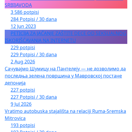
SRBIJAVODA
3 586 potpisi
284 Potpisi / 30 dana
12 Jun 2023
PETICIJA ZA JAČANJE ZAŠTITE DECE OD SEKSUALNOG
ISKORIŠĆAVANJA NA INTERNETU
229 potpisi
229 Potpisi / 30 dana
2 Aug 2026
Сачувајмо Шумицу на Пантелеју — не дозволимо да
последња зелена површина у Мавровској постане
депонија
227 potpisi
227 Potpisi / 30 dana
9 Jul 2026
Vratimo autobuska stajališta na relaciji Ruma-Sremska
Mitrovica
193 potpisi