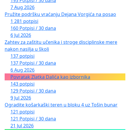
193 Potpisi / 30 dana
7 Aug 2026
Pružite podršku vraćanju Dejana Vorgića na posao
1 281 potpisi
160 Potpisi / 30 dana
6 Jul 2026
Zahtev za zaštitu učenika i stroge disciplinske mere
nakon nasilja u školi
137 potpisi
137 Potpisi / 30 dana
6 Aug 2026
Povratak Zlatka Dalića kao izbornika
143 potpisi
129 Potpisi / 30 dana
9 Jul 2026
Ogradite košarkaški teren u bloku 4 uz Tošin bunar
121 potpisi
121 Potpisi / 30 dana
21 Jul 2026